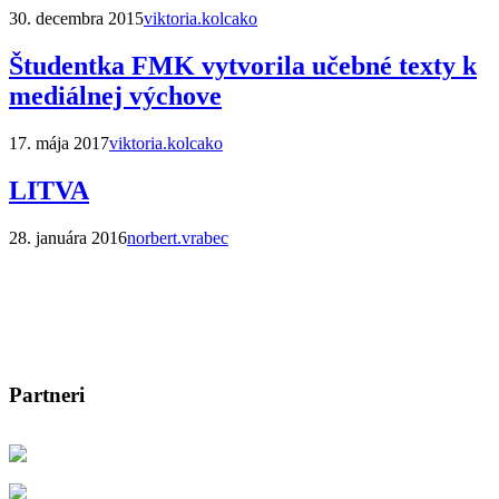
30. decembra 2015
viktoria.kolcako
Študentka FMK vytvorila učebné texty k
mediálnej výchove
17. mája 2017
viktoria.kolcako
LITVA
28. januára 2016
norbert.vrabec
Partneri