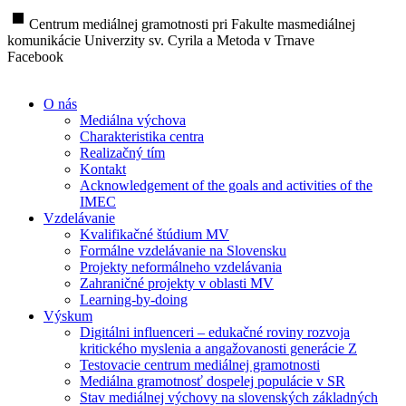
stop
Centrum mediálnej gramotnosti pri Fakulte masmediálnej
komunikácie Univerzity sv. Cyrila a Metoda v Trnave
Facebook
O nás
Mediálna výchova
Charakteristika centra
Realizačný tím
Kontakt
Acknowledgement of the goals and activities of the
IMEC
Vzdelávanie
Kvalifikačné štúdium MV
Formálne vzdelávanie na Slovensku
Projekty neformálneho vzdelávania
Zahraničné projekty v oblasti MV
Learning-by-doing
Výskum
Digitálni influenceri – edukačné roviny rozvoja
kritického myslenia a angažovanosti generácie Z
Testovacie centrum mediálnej gramotnosti
Mediálna gramotnosť dospelej populácie v SR
Stav mediálnej výchovy na slovenských základných