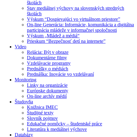
školách
Stav mediálnej výchovy na slovenských stredných
školách
Výskum “Dospievajúci vo virtuálnom priestore”
On-line Generácia: Informácie, komunikácia a digitálna
participácia mládeže v informačnej spoločnosti
Výskum „Mládež a médiá“
Prieskum “Bezpečnosť detí na internete”
Video
Relácia: Být v obraze
Dokumentárne filmy
Vzdelávacie programy
Prednášky o médiách
Prednáška: Inovácie vo vzdelávaní
Monitoring
Linky na organizácie
Európske dokumenty
On-line archív médií
Študovňa
Knižnica IMEC
Študijné texty
Slovník pojmov
Edukačné pomôcky – študentské práce
Literatúra k mediálnej výchove
Databázy