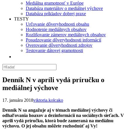
Mediálna gramotnosť v Európe
Databáza materiálov o mediálnej výchove
Databáza príkladov dobrej praxe
TESTY
Určovanie dôveryhodnosti obsahu
Hodnotenie mediálnych obsahov
Rozlišovanie zámerov mediálnych obsahov
Posudzovanie dôveryhodnosti informácií
Overovanie dôveryhodnosti zdrojov
Testovanie dátovej gramotnosti
Denník N v apríli vydá príručku o
mediálnej výchove
17. januára 2018
viktoria.kolcako
Denník N sa angažuje aj v témach mediálnej výchovy či
odhaľovania hoaxov a dezinformácií na sociálnych sieťach. V
apríli vydá príručku, ktorá bude zameraná na mediálnu
výchovu. O jej obsahu môžete rozhodnúť aj Vy!