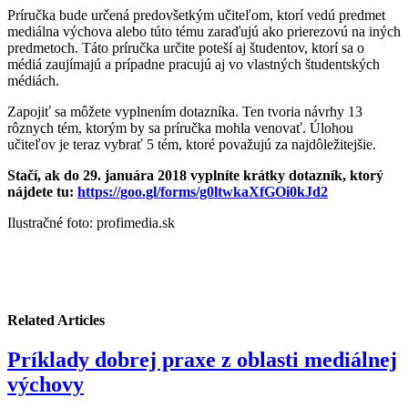
Príručka bude určená predovšetkým učiteľom, ktorí vedú predmet
mediálna výchova alebo túto tému zaraďujú ako prierezovú na iných
predmetoch. Táto príručka určite poteší aj študentov, ktorí sa o
médiá zaujímajú a prípadne pracujú aj vo vlastných študentských
médiách.
Zapojiť sa môžete vyplnením dotazníka. Ten tvoria návrhy 13
rôznych tém, ktorým by sa príručka mohla venovať. Úlohou
učiteľov je teraz vybrať 5 tém, ktoré považujú za najdôležitejšie.
Stačí, ak do 29. januára 2018 vyplníte krátky dotazník, ktorý
nájdete tu:
https://goo.gl/forms/g0ltwkaXfGOi0kJd2
Ilustračné foto: profimedia.sk
Related Articles
Príklady dobrej praxe z oblasti mediálnej
výchovy