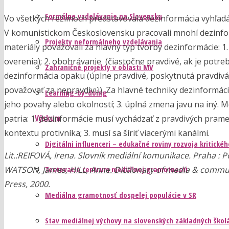
Formálne vzdelávanie na Slovensku
Vo všetkých režimoch predstavovala dezinformácia vyhľadáv
V komunistickom Československu pracovali mnohí dezinfo
Projekty neformálneho vzdelávania
materiály považovali za hlavný typ tvorby dezinformácie: 1
overenia); 2. obohrávanie (čiastočne pravdivé, ak je potrebn
Zahraničné projekty v oblasti MV
dezinformácia opaku (úplne pravdivé, poskytnutá pravdivá
považovať za nepravdivú). Za hlavné techniky dezinformácie
Learning-by-doing
jeho povahy alebo okolností; 3. úplná zmena javu na iný.
Výskum
patria: 1. dezinformácie musí vychádzať z pravdivých pra
kontextu protivníka; 3. musí sa šíriť viacerými kanálmi.
Digitálni influenceri – edukačné roviny rozvoja kritick
Lit.:
REIFOVÁ, Irena. Slovník mediální komunikace. Praha : Po
WATSON, James, HILL, Anne. Dictionary of media & communi
Testovacie centrum mediálnej gramotnosti
Press, 2000.
Mediálna gramotnosť dospelej populácie v SR
Stav mediálnej výchovy na slovenských základných škol