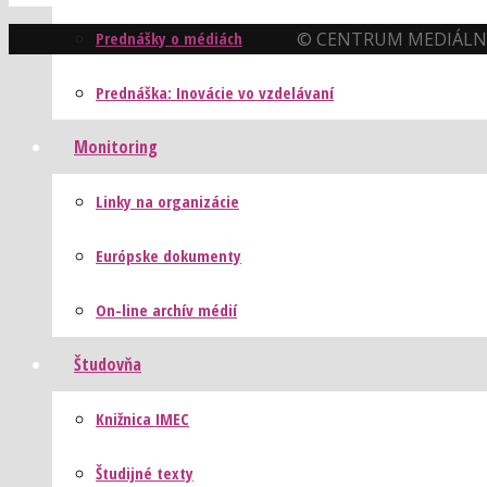
© CENTRUM MEDIÁLNE
Prednášky o médiách
Prednáška: Inovácie vo vzdelávaní
Monitoring
Linky na organizácie
Európske dokumenty
On-line archív médií
Študovňa
Knižnica IMEC
Študijné texty