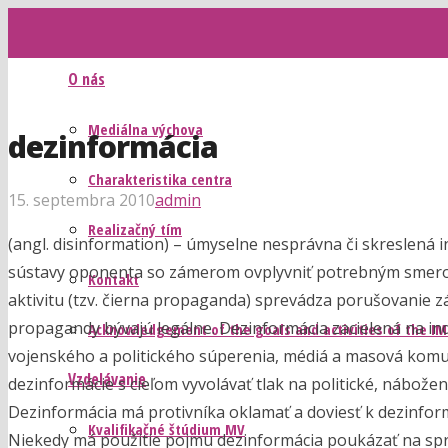
O nás
Mediálna výchova
dezinformácia
Charakteristika centra
15. septembra 2010
admin
Realizačný tím
(angl. disinformation) – úmyselne nesprávna či skreslená 
sústavy oponenta so zámerom ovplyvniť potrebným smerom
Kontakt
aktivitu (tzv. čierna propaganda) sprevádza porušovanie zák
propagandy bývajú legálne. Dezinformácia zacielená na in
Acknowledgement of the goals and activities of the I
vojenského a politického súperenia, médiá a masová komu
Vzdelávanie
dezinformácie s cieľom vyvolávať tlak na politické, nábožen
Dezinformácia má protivníka oklamať a doviesť k dezinfor
Kvalifikačné štúdium MV
Niekedy má použitie pojmu dezinformácia poukázať na spr