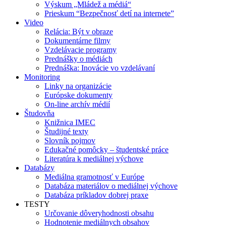
Výskum „Mládež a médiá“
Prieskum “Bezpečnosť detí na internete”
Video
Relácia: Být v obraze
Dokumentárne filmy
Vzdelávacie programy
Prednášky o médiách
Prednáška: Inovácie vo vzdelávaní
Monitoring
Linky na organizácie
Európske dokumenty
On-line archív médií
Študovňa
Knižnica IMEC
Študijné texty
Slovník pojmov
Edukačné pomôcky – študentské práce
Literatúra k mediálnej výchove
Databázy
Mediálna gramotnosť v Európe
Databáza materiálov o mediálnej výchove
Databáza príkladov dobrej praxe
TESTY
Určovanie dôveryhodnosti obsahu
Hodnotenie mediálnych obsahov