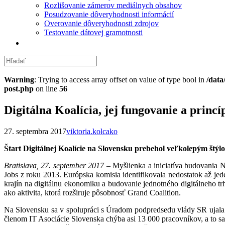
Rozlišovanie zámerov mediálnych obsahov
Posudzovanie dôveryhodnosti informácií
Overovanie dôveryhodnosti zdrojov
Testovanie dátovej gramotnosti
Warning
: Trying to access array offset on value of type bool in
/data
post.php
on line
56
Digitálna Koalícia, jej fungovanie a princí
27. septembra 2017
viktoria.kolcako
Štart Digitálnej Koalície na Slovensku prebehol veľkolepým štýlo
Bratislava, 27. september 2017
– Myšlienka a iniciatíva budovania Ná
Jobs z roku 2013. Európska komisia identifikovala nedostatok až jed
krajín na digitálnu ekonomiku a budovanie jednotného digitálneho trh
ako aktivita, ktorá rozširuje pôsobnosť Grand Coalition.
Na Slovensku sa v spolupráci s Úradom podpredsedu vlády SR ujala te
členom IT Asociácie Slovenska chýba asi 13 000 pracovníkov, a to sa