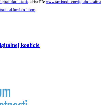
gitalnakoalicia.sk
,
alebo FB
:
www.facebook.com/digitalnakoalicia
/national-local-coalitions
itálnej koalície