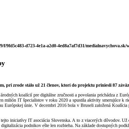
/9/f/9fd5c483-d723-4e1a-a2d0-4ed8a7af7d31/medialnavychova.sk/w
py
m, pri zrode stálo už 21 členov, ktorí do projektu priniesli 87 z
rodných koalícií pre digitálne zručnosti a povolania prichádza z Euró
en milión IT špecialistov v roku 2020 a spustila aktivity smerujúce k
u Európskej únie. V decembri 2016 bola v Bruseli založená Koalícia pre
jto iniciatívy IT asociácia Slovenska. A to z viacerých dôvodov. Už 
 digitalizácia podnikov ešte len rozbieha. Na základe dostupných pod