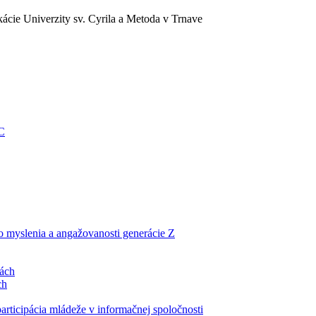
ácie Univerzity sv. Cyrila a Metoda v Trnave
EC
ho myslenia a angažovanosti generácie Z
lách
ch
articipácia mládeže v informačnej spoločnosti