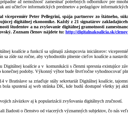
a prípadne až nemožnosť zamestnať potrebných odborníkov pre mnohé 
tak ani učiteľov informatických predmetov a pedagógov informatických
tal vicepremiér Peter Pellegrini, spája partnerov zo štátneho, s
upujúcej digitálnej ekonomike. Každý z 21 signatárov zakladajú
učností študentov a na zvyšovanie digitálnej gramotnosti zamestn
lovský. Zoznam členov nájdete tu:
http://digitalnakoalicia.sk/cleno
álnej koalície a funkcií sa ujímajú zástupcovia iniciátorov: vicepremi
sa zíde raz ročne, aby vyhodnotilo plnenie cieľov koalície a nastavilo
 Digitálnej koalície a v komunikácii s členmi spresnia existujúce zá
do konečnej podoby. Výkonný výbor bude štvrťročne vyhodnocovať plne
4 v Bratislave sa zriaďuje stály sekretariát Digitálnej koalície, taj
ola spustená aj web stránka DK, kde budú dostupné všetky jej aktivit
jich záväzkov aj k popularizácii zvyšovania digitálnych zručností.
i žiadosti o členstvo od viacerých významných subjektov, čo nás veľm