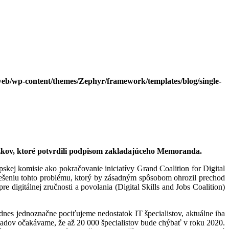
eb/wp-content/themes/Zephyr/framework/templates/blog/single-
áväzkov, ktoré potvrdili podpisom zakladajúceho Memoranda.
pskej komisie ako pokračovanie iniciatívy Grand Coalition for Digital
 riešeniu tohto problému, ktorý by zásadným spôsobom ohrozil prechod
 digitálnej zručnosti a povolania (Digital Skills and Jobs Coalition)
dnes jednoznačne pociťujeme nedostatok IT špecialistov, aktuálne iba
kladov očakávame, že až 20 000 špecialistov bude chýbať v roku 2020.