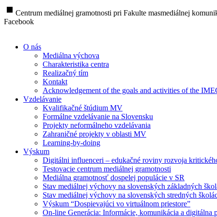
stop
Centrum mediálnej gramotnosti pri Fakulte masmediálnej komunik
Facebook
O nás
Mediálna výchova
Charakteristika centra
Realizačný tím
Kontakt
Acknowledgement of the goals and activities of the IM
Vzdelávanie
Kvalifikačné štúdium MV
Formálne vzdelávanie na Slovensku
Projekty neformálneho vzdelávania
Zahraničné projekty v oblasti MV
Learning-by-doing
Výskum
Digitálni influenceri – edukačné roviny rozvoja kritické
Testovacie centrum mediálnej gramotnosti
Mediálna gramotnosť dospelej populácie v SR
Stav mediálnej výchovy na slovenských základných ško
Stav mediálnej výchovy na slovenských stredných školá
Výskum “Dospievajúci vo virtuálnom priestore”
On-line Generácia: Informácie, komunikácia a digitálna p