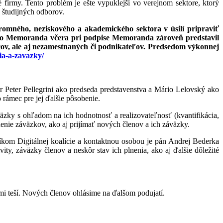
firmy. Tento problém je ešte vypuklejší vo verejnom sektore, ktorý
 študijných odborov.
úkromného, neziskového a akademického sektora v úsilí pripraviť
ceho Memoranda včera pri podpise Memoranda zároveň predstavil
ancov, ale aj nezamestnaných či podnikateľov. Predsedom výkonnej
via-a-zavazky/
ér Peter Pellegrini ako predseda predstavenstva a Mário Lelovský ako
 rámec pre jej ďalšie pôsobenie.
väzky s ohľadom na ich hodnotnosť a realizovateľnosť (kvantifikácia,
nie záväzkov, ako aj prijímať nových členov a ich záväzky.
omníkom Digitálnej koalície a kontaktnou osobou je pán Andrej Bederka
y, záväzky členov a neskôr stav ich plnenia, ako aj ďalšie dôležité
i teší. Nových členov ohlásime na ďalšom podujatí.