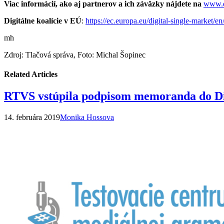
Viac informácií, ako aj partnerov a ich záväzky nájdete na
www.di
Digitálne koalície v EÚ
:
https://ec.europa.eu/digital-single-market/en
mh
Zdroj: Tlačová správa, Foto: Michal Šopinec
Related Articles
RTVS vstúpila podpisom memoranda do Dig
14. februára 2019
Monika Hossova