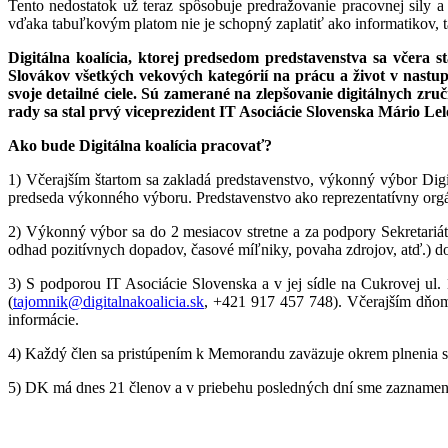
Tento nedostatok už teraz spôsobuje predražovanie pracovnej sily 
vďaka tabuľkovým platom nie je schopný zaplatiť ako informatikov, 
Digitálna koalícia, ktorej predsedom predstavenstva sa včera s
Slovákov všetkých vekových kategórií na prácu a život v nast
svoje detailné ciele. Sú zamerané na zlepšovanie digitálnych zr
rady sa stal prvý viceprezident IT Asociácie Slovenska Mário Le
Ako bude Digitálna koalícia pracovať?
1) Včerajším štartom sa zakladá predstavenstvo, výkonný výbor Digit
predseda výkonného výboru. Predstavenstvo ako reprezentatívny orgán 
2) Výkonný výbor sa do 2 mesiacov stretne a za podpory Sekretariátu
odhad pozitívnych dopadov, časové míľniky, povaha zdrojov, atď.) 
3) S podporou IT Asociácie Slovenska a v jej sídle na Cukrovej ul. 1
(
tajomnik@digitalnakoalicia.sk
, +421 917 457 748). Včerajším dňom b
informácie.
4) Každý člen sa pristúpením k Memorandu zaväzuje okrem plnenia svo
5) DK má dnes 21 členov a v priebehu posledných dní sme zaznamenal