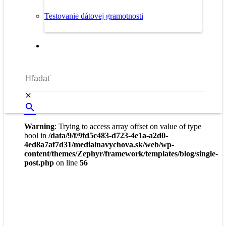
Testovanie dátovej gramotnosti
Warning
: Trying to access array offset on value of type
bool in
/data/9/f/9fd5c483-d723-4e1a-a2d0-
4ed8a7af7d31/medialnavychova.sk/web/wp-
content/themes/Zephyr/framework/templates/blog/single-
post.php
on line
56