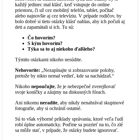
každý jedinec mal klásť, keď vstupuje do online
priestoru, či už cez mobilný telefón, tablet, počítač
alebo najnovšie aj cez televíziu. V prípade rodičov, by
bolo dobré si tieto otázky klásť nahlas, aby ich počuli aj
deti a zapamätali si ich. Tu sú:
Čo hovorím?
S kým hovorím?
Týka sa to aj niekoho ďalšieho?
Týmito otázkami nikoho nesúdite.
Nehovoríte:
„Nezapínajte si zobrazovanie polohy,
pretože by nikto nemal vedieť, kde sa nachádzaš.“
Nikoho
nepoučujte
, že je nebezpečné zverejňovať
svoje koníčky a záujmy na diskusných fórach.
Ani nikomu
neradíte
, aby nikdy nenahrával skupinové
fotografie, aby si ochránil ostatné.
Sú to však výborné príklady správania, ktoré veľa ľudí
robí úplne automaticky. Poďme sa pozrieť na to, čo zlé
sa môže stať, v prípade, že otázky budete ignorovať.