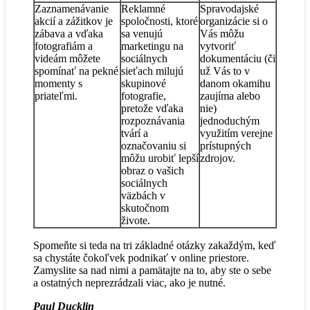
Zaznamenávanie
Reklamné
Spravodajské
akcií a zážitkov je
spoločnosti, ktoré
organizácie si o
zábava a vďaka
sa venujú
Vás môžu
fotografiám a
marketingu na
vytvoriť
videám môžete
sociálnych
dokumentáciu (či
spomínať na pekné
sieťach milujú
už Vás to v
momenty s
skupinové
danom okamihu
priateľmi.
fotografie,
zaujíma alebo
pretože vďaka
nie)
rozpoznávania
jednoduchým
tvárí a
využitím verejne
označovaniu si
prístupných
môžu urobiť lepší
zdrojov.
obraz o vašich
sociálnych
väzbách v
skutočnom
živote.
Spomeňte si teda na tri základné otázky zakaždým, keď
sa chystáte čokoľvek podnikať v online priestore.
Zamyslite sa nad nimi a pamätajte na to, aby ste o sebe
a ostatných neprezrádzali viac, ako je nutné.
Paul Ducklin