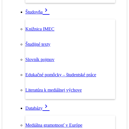
Študovňa
Knižnica IMEC
Študijné texty
Slovník pojmov
Edukačné pomôcky – študentské práce
Literatúra k mediálnej výchove
Databázy
Mediálna gramotnosť v Európe