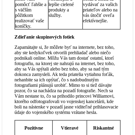
pomôcť ľahšie a
lepšie cielené
vydávať za vašich
s väčším
produkty a
priateľov alebo na
pôžitkom
služby.
vás útočiť oveľa
realizovať vaše
efektívnejšie.
koníčky.
Zdieľanie skupinových fotiek
Zapamätajte si, že môžete byť na internete, bez toho,
aby ste kedykoľvek otvorili prehliadač alebo niečo
podnikali online. Môžu Vás tam dostať ostatní, ktorí
fotografiu, na ktorej ste nahrajú na internet, bez toho,
aby sa Vás spýtali alebo bez toho, aby sa nad tým
dokonca zamysleli. Ak teda priatelia vytiahnu foťák,
nehanbite sa ich opýtať, čo s nadobudnutým
fotografiami plánujú urobiť. Mimo to si tiež dávajte
pozor, čo sa nachádza na pozadí fotografie. Nech sa
Vám nestane to, čo sa prihodilo princovi Williamovi,
ktorého odfotografovali vo vojenskej kancelárii, kde
boli na nástenke v pozadí jasne viditeľné prihlasovacie
údaje do vojenského systému vrátane hesla.
Pozitívne
Vtieravé
Riskantné