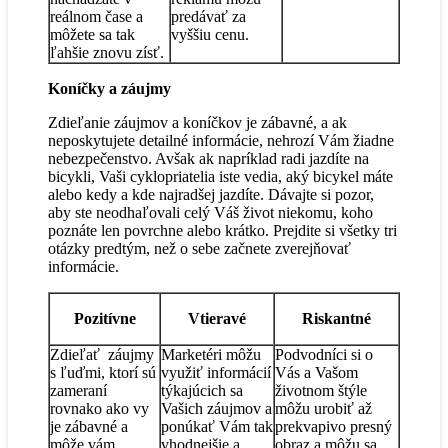
reálnom čase a
predávať za
môžete sa tak
vyššiu cenu.
ľahšie znovu zísť.
Koníčky a záujmy
Zdieľanie záujmov a koníčkov je zábavné, a ak
neposkytujete detailné informácie, nehrozí Vám žiadne
nebezpečenstvo. Avšak ak napríklad radi jazdíte na
bicykli, Vaši cyklopriatelia iste vedia, aký bicykel máte
alebo kedy a kde najradšej jazdíte. Dávajte si pozor,
aby ste neodhaľovali celý Váš život niekomu, koho
poznáte len povrchne alebo krátko. Prejdite si všetky tri
otázky predtým, než o sebe začnete zverejňovať
informácie.
Pozitívne
Vtieravé
Riskantné
Zdieľať záujmy
Marketéri môžu
Podvodníci si o
s ľuďmi, ktorí sú
využiť informácií
Vás a Vašom
zameraní
týkajúcich sa
životnom štýle
rovnako ako vy
Vašich záujmov a
môžu urobiť až
je zábavné a
ponúkať Vám tak
prekvapivo presný
môže vám
vhodnejšie a
obraz a môžu sa