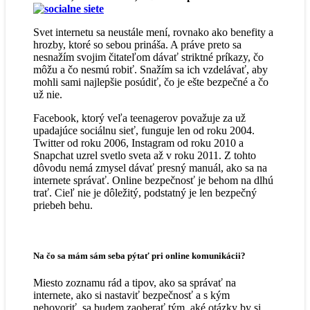
Svet internetu sa neustále mení, rovnako ako benefity a
hrozby, ktoré so sebou prináša. A práve preto sa
nesnažím svojim čitateľom dávať striktné príkazy, čo
môžu a čo nesmú robiť. Snažím sa ich vzdelávať, aby
mohli sami najlepšie posúdiť, čo je ešte bezpečné a čo
už nie.
Facebook, ktorý veľa teenagerov považuje za už
upadajúce sociálnu sieť, funguje len od roku 2004.
Twitter od roku 2006, Instagram od roku 2010 a
Snapchat uzrel svetlo sveta až v roku 2011. Z tohto
dôvodu nemá zmysel dávať presný manuál, ako sa na
internete správať. Online bezpečnosť je behom na dlhú
trať. Cieľ nie je dôležitý, podstatný je len bezpečný
priebeh behu.
Na čo sa mám sám seba pýtať pri online komunikácii?
Miesto zoznamu rád a tipov, ako sa správať na
internete, ako si nastaviť bezpečnosť a s kým
nehovoriť, sa budem zaoberať tým, aké otázky by si