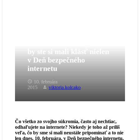
Ducklin: Tri otázky, ktoré
by ste si mali klásť nielen
v Deň bezpečného
internetu
10. februára
2015
viktoria.kolcako
Čo všetko zo svojho súkromia, často aj nechtiac,
odhaľujete na internete? Niekedy je toho až príliš
veľa, čo by sme si mali neustále pripomínať a to nie
len dnes, 10. februára, v Deň bezpečného internetu.