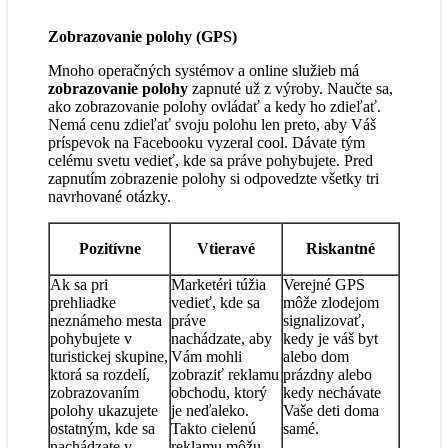
Zobrazovanie polohy (GPS)
Mnoho operačných systémov a online služieb má
zobrazovanie polohy
zapnuté už z výroby. Naučte sa,
ako zobrazovanie polohy ovládať a kedy ho zdieľať.
Nemá cenu zdieľať svoju polohu len preto, aby Váš
príspevok na Facebooku vyzeral cool. Dávate tým
celému svetu vedieť, kde sa práve pohybujete. Pred
zapnutím zobrazenie polohy si odpovedzte všetky tri
navrhované otázky.
Pozitívne
Vtieravé
Riskantné
Ak sa pri
Marketéri túžia
Verejné GPS
prehliadke
vedieť, kde sa
môže zlodejom
neznámeho mesta
práve
signalizovať,
pohybujete v
nachádzate, aby
kedy je váš byt
turistickej skupine,
Vám mohli
alebo dom
ktorá sa rozdelí,
zobraziť reklamu
prázdny alebo
zobrazovaním
obchodu, ktorý
kedy nechávate
polohy ukazujete
je neďaleko.
Vaše deti doma
ostatným, kde sa
Takto cielenú
samé.
nachádzate v
reklamu môžu