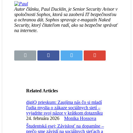
Autor článku, Paul Ducklin, je Senior Security Avisor v
spoločnosti Sophos, ktorá sa zaoberá IT bezpečnosťou
a ochranou dát. Sophos spravuje e-magazín Naked
Security, ktorý čitateľom radí, ako sa bezpečne správať
na internete.
Related Articles
digiQ prieskum: Zaujíma nás čo si mladí
ľudia myslia o zákaze sociálnych sietí –
vyjadrite svoj názor v krátkom dotazníku
24. februára 2026
Monika Hossova
Študentská esej: Závislosť na dopamíne –
prečo sme závislí na sociálnych sieťach a