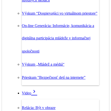
stredných školách
Výskum “Dospievajúci vo virtuálnom priestore”
On-line Generácia: Informácie, komunikácia a
digitálna participácia mládeže v informačnej
spoločnosti
Výskum „Mládež a médiá“
Prieskum “Bezpečnosť detí na internete”
Video
Relácia: Být v obraze