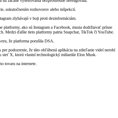
 na začatie vyšetrovania bezprostredne nereagovala.
ie, uskutočnením rozhovorov alebo inšpekcií.
nstagram zlyhávajú v boji proti dezinformáciám.
e platformy, ako sú Instagram a Facebook, musia dodržiavať prísne
. Medzi ďalšie tieto platformy patria Snapchat, TikTok či YouTube.
veru, že platforma porušila DSA.
 pre podozrenie, že táto obľúbená aplikácia na zdieľanie videí nerobí
 sieť X, ktorú vlastní technologický miliardár Elon Musk.
o tovaru na internete.