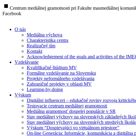
stop
Centrum mediálnej gramotnosti pri Fakulte masmediálnej komunik
Facebook
O nás
Mediálna výchova
Charakteristika centra
Realizačný tím
Kontakt
Acknowledgement of the goals and activities of the IM
Vzdelávanie
Kvalifikačné štúdium MV
Formálne vzdelávanie na Slovensku
Projekty neformálneho vzdelávania
Zahraničné projekty v oblasti MV
Learning-by-doing
Výskum
Digitálni influenceri – edukačné roviny rozvoja kritické
Testovacie centrum mediálnej gramotnosti
Mediálna gramotnosť dospelej populácie v SR
Stav mediálnej výchovy na slovenských základných ško
Stav mediálnej výchovy na slovenských stredných školá
Výskum “Dospievajúci vo virtuálnom priestore”
On-line Generácia: Informácie, komunikácia a digitálna p