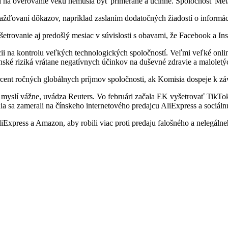
i na overovanie veku nemusia byť primerané a účinné. Spoločnosť Meta
žďovaní dôkazov, napríklad zaslaním dodatočných žiadostí o informác
vyšetrovanie aj predošlý mesiac v súvislosti s obavami, že Facebook a I
i na kontrolu veľkých technologických spoločností. Veľmi veľké onlin
ké riziká vrátane negatívnych účinkov na duševné zdravie a maloletých
cent ročných globálnych príjmov spoločnosti, ak Komisia dospeje k zá
o myslí vážne, uvádza Reuters. Vo februári začala EK vyšetrovať TikTok
a sa zamerali na čínskeho internetového predajcu AliExpress a sociálnu
iExpress a Amazon, aby robili viac proti predaju falošného a nelegálneh