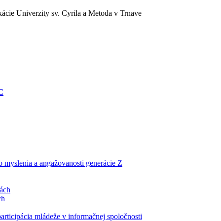
ácie Univerzity sv. Cyrila a Metoda v Trnave
EC
ho myslenia a angažovanosti generácie Z
lách
ch
articipácia mládeže v informačnej spoločnosti