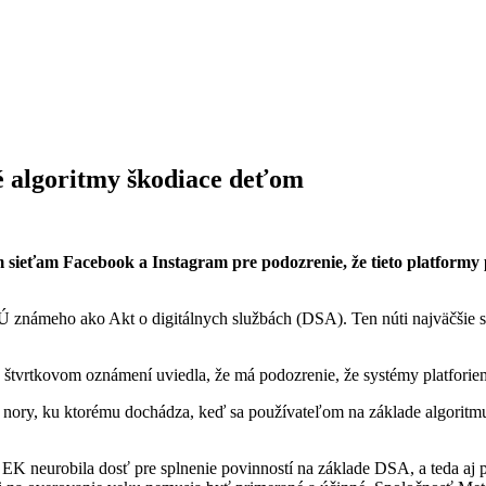
é algoritmy škodiace deťom
 sieťam Facebook a Instagram pre podozrenie, že tieto platformy 
EÚ známeho ako Akt o digitálnych službách (DSA). Ten núti najväčšie s
 štvrtkovom oznámení uviedla, že má podozrenie, že systémy platforie
j nory, ku ktorému dochádza, keď sa používateľom na základe algoritmu
 EK neurobila dosť pre splnenie povinností na základe DSA, a teda aj 