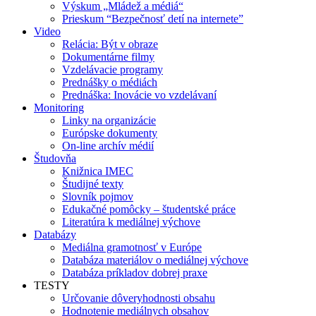
Výskum „Mládež a médiá“
Prieskum “Bezpečnosť detí na internete”
Video
Relácia: Být v obraze
Dokumentárne filmy
Vzdelávacie programy
Prednášky o médiách
Prednáška: Inovácie vo vzdelávaní
Monitoring
Linky na organizácie
Európske dokumenty
On-line archív médií
Študovňa
Knižnica IMEC
Študijné texty
Slovník pojmov
Edukačné pomôcky – študentské práce
Literatúra k mediálnej výchove
Databázy
Mediálna gramotnosť v Európe
Databáza materiálov o mediálnej výchove
Databáza príkladov dobrej praxe
TESTY
Určovanie dôveryhodnosti obsahu
Hodnotenie mediálnych obsahov