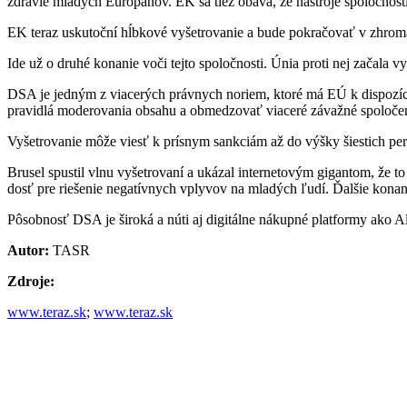
zdravie mladých Európanov. EK sa tiež obáva, že nástroje spoločnost
EK teraz uskutoční hĺbkové vyšetrovanie a bude pokračovať v zhroma
Ide už o druhé konanie voči tejto spoločnosti. Únia proti nej začala 
DSA je jedným z viacerých právnych noriem, ktoré má EÚ k dispozíci
pravidlá moderovania obsahu a obmedzovať viaceré závažné spoločens
Vyšetrovanie môže viesť k prísnym sankciám až do výšky šiestich per
Brusel spustil vlnu vyšetrovaní a ukázal internetovým gigantom, že t
dosť pre riešenie negatívnych vplyvov na mladých ľudí. Ďalšie konani
Pôsobnosť DSA je široká a núti aj digitálne nákupné platformy ako Al
Autor:
TASR
Zdroje:
www.teraz.sk
;
www.teraz.sk