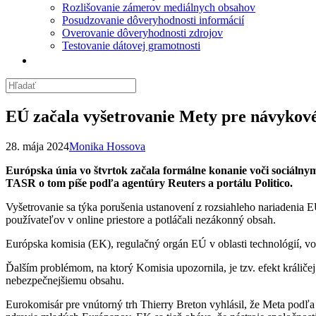
Rozlišovanie zámerov mediálnych obsahov
Posudzovanie dôveryhodnosti informácií
Overovanie dôveryhodnosti zdrojov
Testovanie dátovej gramotnosti
EÚ začala vyšetrovanie Mety pre návykov
28. mája 2024
Monika Hossova
Európska únia vo štvrtok začala formálne konanie voči sociálnym
TASR o tom píše podľa agentúry Reuters a portálu Politico.
Vyšetrovanie sa týka porušenia ustanovení z rozsiahleho nariadenia 
používateľov v online priestore a potláčali nezákonný obsah.
Európska komisia (EK), regulačný orgán EÚ v oblasti technológií, vo
Ďalším problémom, na ktorý Komisia upozornila, je tzv. efekt králiče
nebezpečnejšiemu obsahu.
Eurokomisár pre vnútorný trh Thierry Breton vyhlásil, že Meta podľa