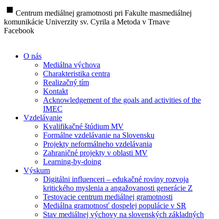
stop
Centrum mediálnej gramotnosti pri Fakulte masmediálnej
komunikácie Univerzity sv. Cyrila a Metoda v Trnave
Facebook
O nás
Mediálna výchova
Charakteristika centra
Realizačný tím
Kontakt
Acknowledgement of the goals and activities of the
IMEC
Vzdelávanie
Kvalifikačné štúdium MV
Formálne vzdelávanie na Slovensku
Projekty neformálneho vzdelávania
Zahraničné projekty v oblasti MV
Learning-by-doing
Výskum
Digitálni influenceri – edukačné roviny rozvoja
kritického myslenia a angažovanosti generácie Z
Testovacie centrum mediálnej gramotnosti
Mediálna gramotnosť dospelej populácie v SR
Stav mediálnej výchovy na slovenských základných