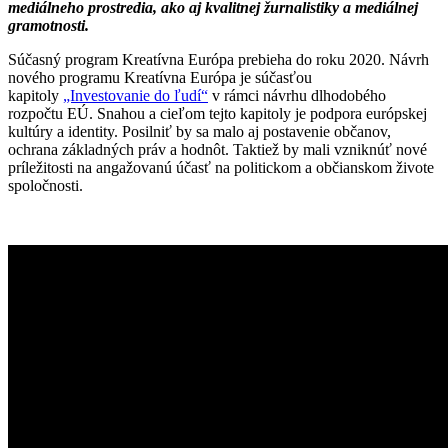
mediálneho prostredia, ako aj kvalitnej žurnalistiky a mediálnej
gramotnosti.
Súčasný program Kreatívna Európa prebieha do roku 2020. Návrh
nového programu Kreatívna Európa je súčasťou
kapitoly
„Investovanie do ľudí“
v rámci návrhu dlhodobého
rozpočtu EÚ. Snahou a cieľom tejto kapitoly je podpora európskej
kultúry a identity. Posilniť by sa malo aj postavenie občanov,
ochrana základných práv a hodnôt. Taktiež by mali vzniknúť nové
príležitosti na angažovanú účasť na politickom a občianskom živote
spoločnosti.