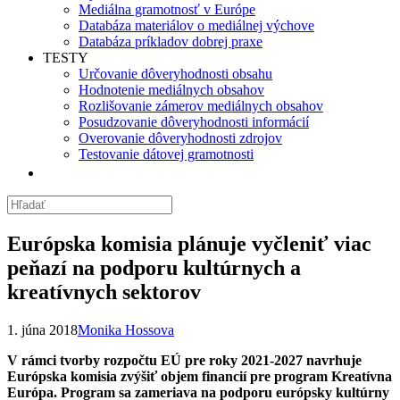
Mediálna gramotnosť v Európe
Databáza materiálov o mediálnej výchove
Databáza príkladov dobrej praxe
TESTY
Určovanie dôveryhodnosti obsahu
Hodnotenie mediálnych obsahov
Rozlišovanie zámerov mediálnych obsahov
Posudzovanie dôveryhodnosti informácií
Overovanie dôveryhodnosti zdrojov
Testovanie dátovej gramotnosti
Európska komisia plánuje vyčleniť viac
peňazí na podporu kultúrnych a
kreatívnych sektorov
1. júna 2018
Monika Hossova
V rámci tvorby rozpočtu EÚ pre roky 2021-2027 navrhuje
Európska komisia zvýšiť objem financií pre program Kreatívna
Európa. Program sa zameriava na podporu európsky kultúrny