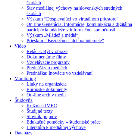
školách
Stav mediálnej výchovy na slovenských stredných
školách
Výskum “Dospievajúci vo virtuálnom priestore”
On-line Generácia: Informácie, komunikácia a digitálna
participácia mládeže v informačnej spoločnosti
Výskum „Mládež a médiá“
Prieskum “Bezpečnosť detí na internete”
Video
Relácia: Být v obraze
Dokumentárne filmy
Vzdelávacie programy
Prednášky o médiách
Prednáška: Inovácie vo vzdelávaní
Monitoring
Linky na organizácie
Európske dokumenty
On-line archív médií
Študovňa
Knižnica IMEC
Študijné texty
Slovník pojmov
Edukačné pomôcky – študentské práce
Literatúra k mediálnej výchove
Databázy