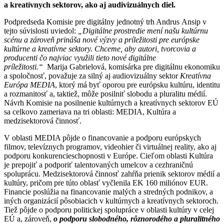
a kreatívnych sektorov, ako aj audivizuálnych diel.
Podpredseda Komisie pre digitálny jednotný trh Andrus Ansip v
tejto súvislosti uviedol:
„Digitálne prostredie mení našu kultúrnu
scénu a zároveň prináša nové výzvy a príležitosti pre európske
kultúrne a kreatívne sektory. Chceme, aby autori, tvorcovia a
producenti čo najviac využili tieto nové digitálne
príležitosti.“
Marija Gabrielová, komisárka pre digitálnu ekonomiku
a spoločnosť, považuje za silný aj audiovizuálny sektor
Kreatívna
Európa MEDIA
, ktorý má byť oporou pre európsku kultúru, identitu
a rozmanitosť a, taktiež, môže posilniť slobodu a pluralitu médií.
Návrh Komisie na posilnenie kultúrnych a kreatívnych sektorov EÚ
sa celkovo zameriava na tri oblasti: MEDIA, Kultúra a
medzisektorová činnosť.
V oblasti MEDIA pôjde o financovanie a podporu európskych
filmov, televíznych programov, videohier či virtuálnej reality, ako aj
podporu konkurencieschopnosti v Európe. Cieľom oblasti Kultúra
je prepojiť a podporiť talentovaných umelcov a cezhraničnú
spoluprácu. Medzisektorová činnosť zahŕňa prienik sektorov médií a
kultúry, pričom pre túto oblasť vyčlenila EK 160 miliónov EUR.
Financie poslúžia na financovanie malých a stredných podnikov, a
iných organizácií pôsobiacich v kultúrnych a kreatívnych sektoroch.
Tiež pôjde o podporu politickej spolupráce v oblasti kultúry v celej
EÚ a, zároveň,
o podporu slobodného, rôznorodého a pluralitného