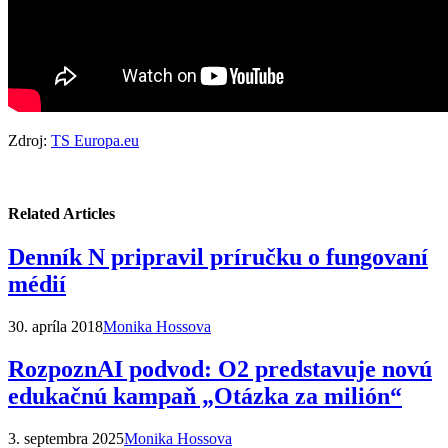
Zdroj:
TS Europa.eu
Related Articles
Denník N pripravil príručku o fungovaní
médií
30. apríla 2018
Monika Hossova
RozpoznAI podvod: O2 predstavuje novú
edukačnú kampaň „Otázka za milión“
3. septembra 2025
Monika Hossova