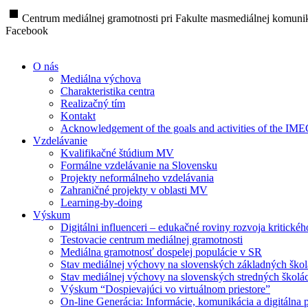
stop
Centrum mediálnej gramotnosti pri Fakulte masmediálnej komunik
Facebook
O nás
Mediálna výchova
Charakteristika centra
Realizačný tím
Kontakt
Acknowledgement of the goals and activities of the IM
Vzdelávanie
Kvalifikačné štúdium MV
Formálne vzdelávanie na Slovensku
Projekty neformálneho vzdelávania
Zahraničné projekty v oblasti MV
Learning-by-doing
Výskum
Digitálni influenceri – edukačné roviny rozvoja kritické
Testovacie centrum mediálnej gramotnosti
Mediálna gramotnosť dospelej populácie v SR
Stav mediálnej výchovy na slovenských základných ško
Stav mediálnej výchovy na slovenských stredných školá
Výskum “Dospievajúci vo virtuálnom priestore”
On-line Generácia: Informácie, komunikácia a digitálna p