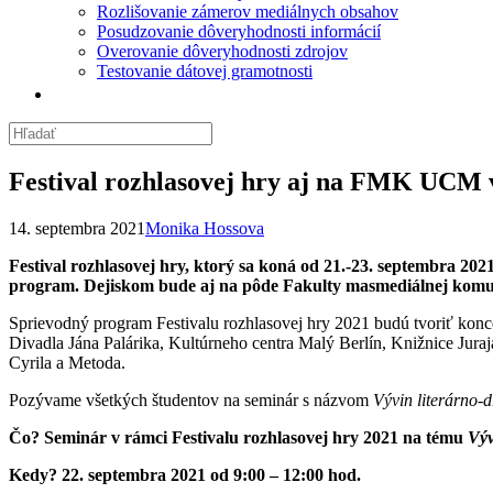
Rozlišovanie zámerov mediálnych obsahov
Posudzovanie dôveryhodnosti informácií
Overovanie dôveryhodnosti zdrojov
Testovanie dátovej gramotnosti
Festival rozhlasovej hry aj na FMK UCM 
14. septembra 2021
Monika Hossova
Festival rozhlasovej hry, ktorý sa koná od 21.-23. septembra 202
program. Dejiskom bude aj na pôde Fakulty masmediálnej komuni
Sprievodný program Festivalu rozhlasovej hry 2021 budú tvoriť koncer
Divadla Jána Palárika, Kultúrneho centra Malý Berlín, Knižnice Jur
Cyrila a Metoda.
Pozývame všetkých študentov na seminár s názvom
Vývin literárno-d
Čo? Seminár v rámci Festivalu rozhlasovej hry 2021 na tému
Výv
Kedy? 22. septembra 2021 od 9:00 – 12:00 hod.