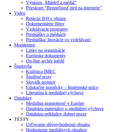
Výskum „Mládež a médiá“
Prieskum “Bezpečnosť detí na internete”
Video
Relácia: Být v obraze
Dokumentárne filmy
Vzdelávacie programy
Prednášky o médiách
Prednáška: Inovácie vo vzdelávaní
Monitoring
Linky na organizácie
Európske dokumenty
On-line archív médií
Študovňa
Knižnica IMEC
Študijné texty
Slovník pojmov
Edukačné pomôcky – študentské práce
Literatúra k mediálnej výchove
Databázy
Mediálna gramotnosť v Európe
Databáza materiálov o mediálnej výchove
Databáza príkladov dobrej praxe
TESTY
Určovanie dôveryhodnosti obsahu
Hodnotenie mediálnych obsahov