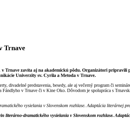
v Trnave
1 v Trnave zavíta aj na akademickú pôdu. Organizátori pripravili 
kácie Univerzity sv. Cyrila a Metoda v Trnave.
ty, divadelné predstavenia, besedy, ale aj večerný program či semináre
aja Fándlyho v Trnave či v Kine Oko. Dôvodom je spolupráca s Trnavsk
ramatického vysielania v Slovenskom rozhlase. Adaptácia literárnej pr
in literárno-dramatického vysielania v Slovenskom rozhlase. Adaptáci