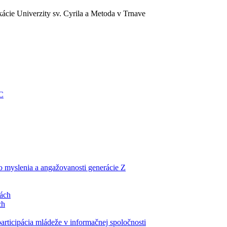
ácie Univerzity sv. Cyrila a Metoda v Trnave
EC
ho myslenia a angažovanosti generácie Z
lách
ch
articipácia mládeže v informačnej spoločnosti