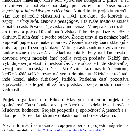
metodické materiály, ktoré boli vytvorené kolegami z praxe, a sú
to zároveň aj potrebné podklady pre tvorivú hru
Naše mesto
a prístup k interaktívnym cvičeniam
. Autori tohto projektu zúročili
viac ako päťročné skúsenosti z iných projektov, do ktorých sa
zapojili tisícky škôl, žiakov a pedagógov. Hra Naše mesto sa skladá
z piatich častí. Prvá časť je získavanie peňazí. V nej sa žiaci rozdelia
do tímov a počas 10 dní budú získavať hracie peniaze za rôzne
aktivity. Druhá časť je tvorba budov. Žiacke tímy si za peniaze budú
kupovať papierové makety budov. Získané makety žiaci skladajú a
dotvárajú podľa svojej fantázie. V tretej časti vzniknú z vytvorených
budov rôzne mestské časti. Žiaci nalepia budovy na Plán mesta a
dotvoria svoju mestskú časť podľa svojich predstáv. Každý tím
vybuduje svoju vlastnú mestskú časť, ale súčasne bude sledovať aj
vývoj iných mestských častí. Vo štvrtej fáze navrhnú centrum,
keďže každé veľké mesto má svoju dominantu. Niekde je to hrad,
inde kostol alebo futbalový štadión. Posledná časť pozostáva
z prezentácie, kde jednotlivé tímy predstavia svoje mesto i naučené
vedmosti.
Projekt organizuje n.o. Edulab. Hlavným partnerom projektu je
spoločnosť Tatra banka a.s., pre ktorú sú vzdelanie a inovácie
kľúčovou hodnotou. Projekt podporila aj spoločnosť Agemsoft a.s.,
ktorá je na Slovenku lídrom v oblasti digitálneho vzdelávania.
Viac informácií o možnosti zapojenia sa do projektu nájdete na
stránke projektu:
http://akademia.kozmix.sk/o-projekte/
.