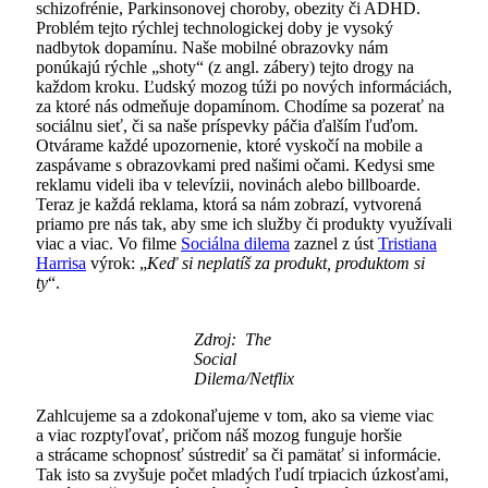
schizofrénie, Parkinsonovej choroby, obezity či ADHD.
Problém tejto rýchlej technologickej doby je vysoký
nadbytok dopamínu. Naše mobilné obrazovky nám
ponúkajú rýchle „shoty“ (z angl. zábery) tejto drogy na
každom kroku. Ľudský mozog túži po nových informáciách,
za ktoré nás odmeňuje dopamínom. Chodíme sa pozerať na
sociálnu sieť, či sa naše príspevky páčia ďalším ľuďom.
Otvárame každé upozornenie, ktoré vyskočí na mobile a
zaspávame s obrazovkami pred našimi očami. Kedysi sme
reklamu videli iba v televízii, novinách alebo billboarde.
Teraz je každá reklama, ktorá sa nám zobrazí, vytvorená
priamo pre nás tak, aby sme ich služby či produkty využívali
viac a viac. Vo filme
Sociálna dilema
zaznel z úst
Tristiana
Harrisa
výrok: „
Keď si neplatíš za produkt, produktom si
ty
“.
Zdroj: The
Social
Dilema/Netflix
Zahlcujeme sa a zdokonaľujeme v tom, ako sa vieme viac
a viac rozptyľovať, pričom náš mozog funguje horšie
a strácame schopnosť sústrediť sa či pamätať si informácie.
Tak isto sa zvyšuje počet mladých ľudí trpiacich úzkosťami,