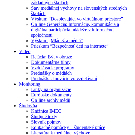
základných školách
Stav mediálnej výchovy na slovenských stredných
školách
Výskum “Dospievajúci vo virtuálnom priestore”
On-line Generácia: Informácie, komunikácia a
digitálna participácia mládeže v informačnej
spoločnosti
Výskum „Mládež a médiá“
Prieskum “Bezpečnosť detí na internete”
Video
Relácia: Být v obraze
Dokumentárne filmy
Vzdelávacie programy
Prednášky o médiách
Prednáška: Inovácie vo vzdelávaní
Monitoring
Linky na organizácie
Európske dokumenty
On-line archív médií
Študovňa
Knižnica IMEC
Študijné texty
Slovník pojmov
Edukačné pomôcky – študentské práce
Literatúra k mediálnej výchove