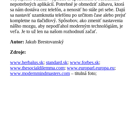
nepotrebných aplikácií. Potrebné je obmedziť zábavu, ktorá
sa nám dostáva cez telefón, a nenosiť ho stále pri sebe. Dajú
sa nastaviť uzamknutia telefónu po určitom čase alebo prejsť
kompletne na tlačidlový. Spôsobov, ako zmeniť nastavenia
nášho mozgu, aby nepodľahol moderným technológiám, je
veľa. Je to už len na našom rozhodnutí začať.
Autor:
Jakub Brestovanský
Zdroje:
www.herbalus.sk
;
standard.sk
;
www.forbes.sk
;
www.thesocialdilemma.com
;
www.europarl.europa.eu
;
www.modernmindmasters.com
– titulná foto;