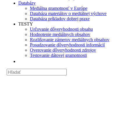
Databázy
Mediálna gramotnosť v Európe
Databáza materiálov o mediálnej výchove
Databáza príkladov dobrej praxe
TESTY
Určovanie dôveryhodnosti obsahu
Hodnotenie mediálnych obsahov
Rozlišovanie zámerov mediálnych obsahov
Posudzovanie dôveryhodnosti informácií
Overovanie dôveryhodnosti zdrojov
Testovanie dátovej gramotnosti