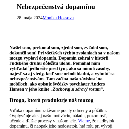
Nebezpečenstvá dopamínu
28. mája 2024
Monika Hossova
Našiel som, prekonal som, zjedol som, zvládol som,
dokončil som! Pri všetkých týchto zvolaniach sa v našom
mozgu vyplaví dopamín. Dopamín zohral v histórii
ľudského druhu dôležitú úlohu. Pomáhal nám
vyhľadať jedlo ešte pred tým, ako sa minuli zásoby,
najesť sa aj vtedy, keď sme neboli hladní, a vyhnúť sa
nebezpečenstvám. Tam začína naša závislosť na
mobiloch, ako opisuje švédsky psychiater Anders
Hansen v jeho knihe „
Zachovaj si zdravý rozum
“.
Droga, ktorú produkuje náš mozog
Vďaka dopamínu zažívame pocity odmeny a pôžitku.
Ovplyvňuje ale aj našu motiváciu, náladu, pozornosť,
učenie a ďalšie procesy v našom tele.
Vieme
, že nadbytok
dopamínu, či naopak jeho nedostatok, hrá rolu pri vývoji