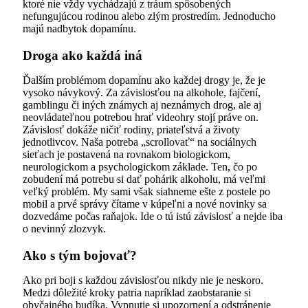
ktoré nie vždy vychádzajú z tráum spôsobených
nefungujúcou rodinou alebo zlým prostredím. Jednoducho
majú nadbytok dopamínu.
Droga ako každá iná
Ďalším problémom dopamínu ako každej drogy je, že je
vysoko návykový. Za závislosťou na alkohole, fajčení,
gamblingu či iných známych aj neznámych drog, ale aj
neovládateľnou potrebou hrať videohry stojí práve on.
Závislosť dokáže ničiť rodiny, priateľstvá a životy
jednotlivcov. Naša potreba „scrollovať“ na sociálnych
sieťach je postavená na rovnakom biologickom,
neurologickom a psychologickom základe. Ten, čo po
zobudení má potrebu si dať pohárik alkoholu, má veľmi
veľký problém. My sami však siahneme ešte z postele po
mobil a prvé správy čítame v kúpeľni a nové novinky sa
dozvedáme počas raňajok. Ide o tú istú závislosť a nejde iba
o nevinný zlozvyk.
Ako s tým bojovať?
Ako pri boji s každou závislosťou nikdy nie je neskoro.
Medzi dôležité kroky patria napríklad zaobstaranie si
obyčajného budíka. Vypnutie si upozornení a odstránenie