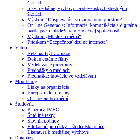
školách
Stav mediálnej výchovy na slovenských stredných
školách
Výskum “Dospievajúci vo virtuálnom priestore”
On-line Generácia: Informácie, komunikácia a digitálna
participácia mládeže v informačnej spoločnosti
Výskum „Mládež a médiá“
Prieskum “Bezpečnosť detí na internete”
Video
Relácia: Být v obraze
Dokumentárne filmy
Vzdelávacie programy
Prednášky o médiách
Prednáška: Inovácie vo vzdelávaní
Monitoring
Linky na organizácie
Európske dokumenty
On-line archív médií
Študovňa
Knižnica IMEC
Študijné texty
Slovník pojmov
Edukačné pomôcky – študentské práce
Literatúra k mediálnej výchove
Databázy