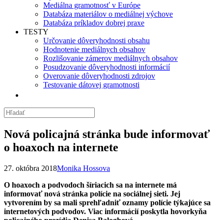
Mediálna gramotnosť v Európe
Databáza materiálov o mediálnej výchove
Databáza príkladov dobrej praxe
TESTY
Určovanie dôveryhodnosti obsahu
Hodnotenie mediálnych obsahov
Rozlišovanie zámerov mediálnych obsahov
Posudzovanie dôveryhodnosti informácií
Overovanie dôveryhodnosti zdrojov
Testovanie dátovej gramotnosti
Nová policajná stránka bude informovať
o hoaxoch na internete
27. októbra 2018
Monika Hossova
O hoaxoch a podvodoch šíriacich sa na internete má
informovať nová stránka polície na sociálnej sieti. Jej
vytvorením by sa mali sprehľadniť oznamy polície týkajúce sa
internetových podvodov. Viac informácií poskytla hovorkyňa