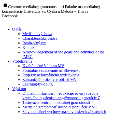
stop
Centrum mediálnej gramotnosti pri Fakulte masmediálnej
komunikácie Univerzity sv. Cyrila a Metoda v Trnave
Facebook
O nás
Mediálna výchova
Charakteristika centra
Realizačný tím
Kontakt
Acknowledgement of the goals and activities of the
IMEC
Vzdelávanie
Kvalifikačné štúdium MV
Formálne vzdelávanie na Slovensku
Projekty neformálneho vzdelávania
Zahraničné projekty v oblasti MV
Learning-by-doing
Výskum
Digitálni influenceri – edukačné roviny rozvoja
kritického myslenia a angažovanosti generácie Z
Testovacie centrum mediálnej gramotnosti
Mediálna gramotnosť dospelej populácie v SR
Stav mediálnej výchovy na slovenských základných