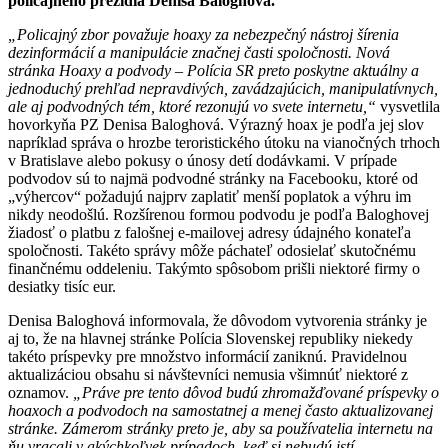
policajného prezídia Denisa Baloghová.
„Policajný zbor považuje hoaxy za nebezpečný nástroj šírenia
dezinformácií a manipulácie značnej časti spoločnosti. Nová
stránka Hoaxy a podvody – Polícia SR preto poskytne aktuálny a
jednoduchý prehľad nepravdivých, zavádzajúcich, manipulatívnych,
ale aj podvodných tém, ktoré rezonujú vo svete internetu,“
vysvetlila
hovorkyňa PZ Denisa Baloghová. Výrazný hoax je podľa jej slov
napríklad správa o hrozbe teroristického útoku na vianočných trhoch
v Bratislave alebo pokusy o únosy detí dodávkami. V prípade
podvodov sú to najmä podvodné stránky na Facebooku, ktoré od
„výhercov“ požadujú najprv zaplatiť menší poplatok a výhru im
nikdy neodošlú. Rozšírenou formou podvodu je podľa Baloghovej
žiadosť o platbu z falošnej e-mailovej adresy údajného konateľa
spoločnosti. Takéto správy môže páchateľ odosielať skutočnému
finančnému oddeleniu. Takýmto spôsobom prišli niektoré firmy o
desiatky tisíc eur.
Denisa Baloghová informovala, že dôvodom vytvorenia stránky je
aj to, že na hlavnej stránke Polícia Slovenskej republiky niekedy
takéto príspevky pre množstvo informácií zaniknú. Pravidelnou
aktualizáciou obsahu si návštevníci nemusia všimnúť niektoré z
oznamov.
„Práve pre tento dôvod budú zhromažďované príspevky o
hoaxoch a podvodoch na samostatnej a menej často aktualizovanej
stránke. Zámerom stránky preto je, a
by sa používatelia internetu na
ňu vracali v akýchkoľvek prípadoch, keď si nebudú istí