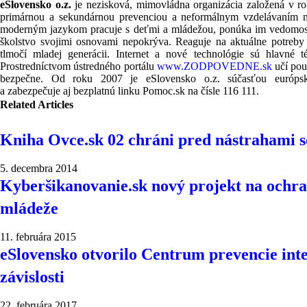
eSlovensko o.z.
je nezisková, mimovládna organizácia založená v r
primárnou a sekundárnou prevenciou a neformálnym vzdelávaním n
moderným jazykom pracuje s deťmi a mládežou, ponúka im vedomosti 
školstvo svojimi osnovami nepokrýva. Reaguje na aktuálne potreby 
tlmočí mladej generácii. Internet a nové technológie sú hlavné 
Prostredníctvom ústredného portálu
www.ZODPOVEDNE.sk
učí pou
bezpečne. Od roku 2007 je eSlovensko o.z. súčasťou európsk
a zabezpečuje aj bezplatnú linku Pomoc.sk na čísle 116 111.
Related Articles
Kniha Ovce.sk 02 chráni pred nástrahami so
5. decembra 2014
Kyberšikanovanie.sk nový projekt na ochra
mládeže
11. februára 2015
eSlovensko otvorilo Centrum prevencie int
závislosti
22. februára 2017