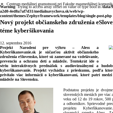
Centrum mediálnej gramotnosti pri Fakulte masmediálnej komuniká
stop
Warning
: Trying to access array offset on value of type bool in
/data/
a2d0-4ed8a7af7d31/medialnavychova.sk/web/wp-
content/themes/Zephyr/framework/templates/blog/single-post.php
Nový projekt občianskeho združenia eSlove
téme kyberšikovania
12. septembra 2016
Projekt Narodení pre výhru – Aless a
Kyberšikanovanie.sk je súčasťou aktivít občianskeho
združenia eSlovensko, ktoré sú zamerané na vzdelávanie,
prevenciu a ochranu detí a mládeže. Tentokrát ide o
sériu interaktívnych prednášok s audiovizuálnymi a hud
kyberšikanovanie. Projekt vychádza z prieskumu, podľa kto
privítalo viac informácií o kyberšikanovaní, ktoré patrí medzi
mládeže na Slovensku.
Podstatou projektu je dvojm
slovenských mestách pre viac
veku od 12 do 19 rokov, 500
a odborníkov. Sprievodné pre
projektu Kyberšikanova
slovenská raperka Aless. Z