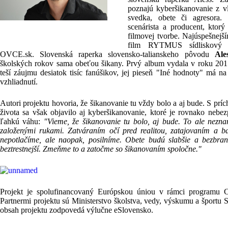
poznajú kyberšikanovanie z vla
svedka, obete či agresora.
scenárista a producent, ktor
filmovej tvorbe. Najúspešnejš
film RYTMUS sídliskový 
OVCE.sk. Slovenská raperka slovensko-talianskeho pôvodu
Ale
školských rokov sama obeťou šikany. Prvý album vydala v roku 2015
teší záujmu desiatok tisíc fanúšikov, jej pieseň "Iné hodnoty" má 
vzhliadnutí.
Autori projektu hovoria, že šikanovanie tu vždy bolo a aj bude. S pr
života sa však objavilo aj kyberšikanovanie, ktoré je rovnako nebe
ľahkú váhu:
"Vieme, že šikanovanie tu bolo, aj bude. To ale nezn
založenými rukami. Zatváraním očí pred realitou, zatajovaním a ba
nepotlačíme, ale naopak, posilníme. Obete budú slabšie a bezbrann
beztrestnejší. Zmeňme to a zatočme so šikanovaním spoločne."
Projekt je spolufinancovaný Európskou úniou v rámci programu Co
Partnermi projektu sú Ministerstvo školstva, vedy, výskumu a športu S
obsah projektu zodpovedá výlučne eSlovensko.