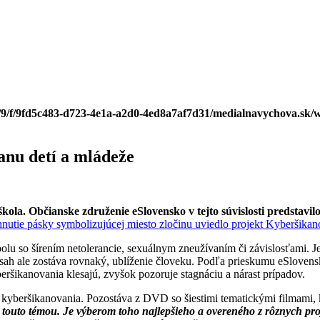
/9/f/9fd5c483-d723-4e1a-a2d0-4ed8a7af7d31/medialnavychova.sk/w
anu detí a mládeže
ola. Občianske združenie eSlovensko v tejto súvislosti predstav
olu so šírením netolerancie, sexuálnym zneužívaním či závislosťami. Je
sah ale zostáva rovnaký, ublíženie človeku. Podľa prieskumu eSlovensko
eršikanovania klesajú, zvyšok pozoruje stagnáciu a nárast prípadov.
beršikanovania. Pozostáva z DVD so šiestimi tematickými filmami, kni
touto témou. Je výberom toho najlepšieho a overeného z rôznych proje