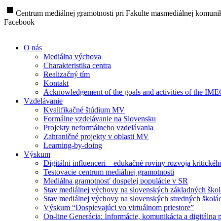
stop
Centrum mediálnej gramotnosti pri Fakulte masmediálnej komunik
Facebook
O nás
Mediálna výchova
Charakteristika centra
Realizačný tím
Kontakt
Acknowledgement of the goals and activities of the IM
Vzdelávanie
Kvalifikačné štúdium MV
Formálne vzdelávanie na Slovensku
Projekty neformálneho vzdelávania
Zahraničné projekty v oblasti MV
Learning-by-doing
Výskum
Digitálni influenceri – edukačné roviny rozvoja kritické
Testovacie centrum mediálnej gramotnosti
Mediálna gramotnosť dospelej populácie v SR
Stav mediálnej výchovy na slovenských základných ško
Stav mediálnej výchovy na slovenských stredných školá
Výskum “Dospievajúci vo virtuálnom priestore”
On-line Generácia: Informácie, komunikácia a digitálna p