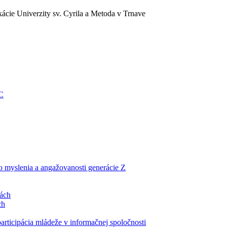
ácie Univerzity sv. Cyrila a Metoda v Trnave
EC
ho myslenia a angažovanosti generácie Z
lách
ch
articipácia mládeže v informačnej spoločnosti