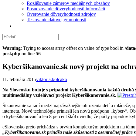
Rozlišovanie zámerov mediálnych obsahov
Posudzovanie dôveryhodnosti informácií
Overovanie dôveryhodnosti zdrojov
Testovanie dátovej gramotnosti
Warning
: Trying to access array offset on value of type bool in
/data
post.php
on line
56
Kyberšikanovanie.sk nový projekt na ochr
11. februára 2015
viktoria.kolcako
Na Slovensku bojuje s prípadmi kyberšikanovania každá druhá šk
multimediálny vzdelávací projekt Kyberšikanovanie.sk.
Šikanovanie sa radí medzi najzávažnejšie ohrozenia detí a mládeže, sp
internetu. Nové technológie priniesli len novú predponu „kyber-“. Ob
o kyberšikanovaní a len 8 percent škôl uviedlo, že počty prípadov kyb
eSlovensko preto prichádza s prvým komplexným projektom na tému ky
„Kyberšikanovanie.sk prináša naše skúsenosti z osemročnej práce s 