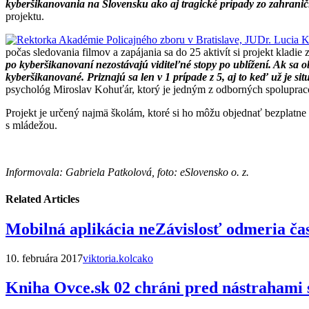
kyberšikanovania na Slovensku ako aj tragické prípady zo zahranič
projektu.
počas sledovania filmov a zapájania sa do 25 aktivít si projekt kladie
po kyberšikanovaní nezostávajú viditeľné stopy po ublížení. Ak sa o
kyberšikanované. Priznajú sa len v 1 prípade z 5, aj to keď už je
psychológ Miroslav Kohuťár, ktorý je jedným z odborných spoluprac
Projekt je určený najmä školám, ktoré si ho môžu objednať bezplatne
s mládežou.
Informovala: Gabriela Patkolová, foto: eSlovensko o. z.
Related Articles
Mobilná aplikácia neZávislosť odmeria čas
10. februára 2017
viktoria.kolcako
Kniha Ovce.sk 02 chráni pred nástrahami s