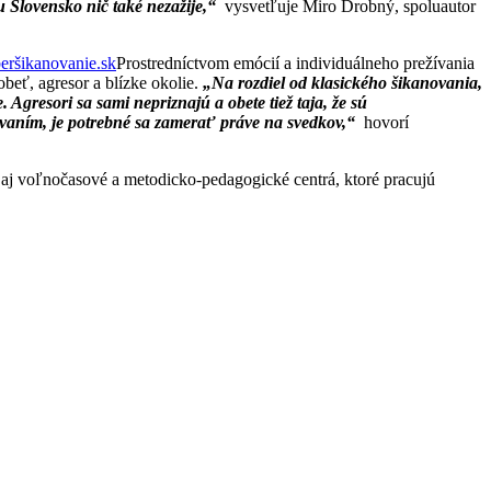
 Slovensko nič také nezažije,“
vysvetľuje Miro Drobný, spoluautor
Prostredníctvom emócií a individuálneho prežívania
obeť, agresor a blízke okolie.
„Na rozdiel od klasického šikanovania,
Agresori sa sami nepriznajú a obete tiež taja, že sú
ovaním, je potrebné sa zamerať práve na svedkov,“
hovorí
j voľnočasové a metodicko-pedagogické centrá, ktoré pracujú