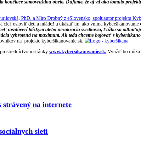
ia končiace samovraždou obete. Dúfame, že aj vďaka tomuto projektu
 za cieľ osloviť deti a mládež a ukázať im, ako vníma kyberšikanovanie 
beť nezdôverí blízkym alebo nezakročia svedkovia, ťažko sa odhaľuje. 
 situácia vyhrotená na maximum. Ak teda chceme bojovať s kyberšikan
ovníkov na projekte kyberšikanovanie.sk.
 prostredníctvom stránky
www.kybersikanovanie.sk.
Využiť ho môžu a
 strávený na internete
ociálnych sietí