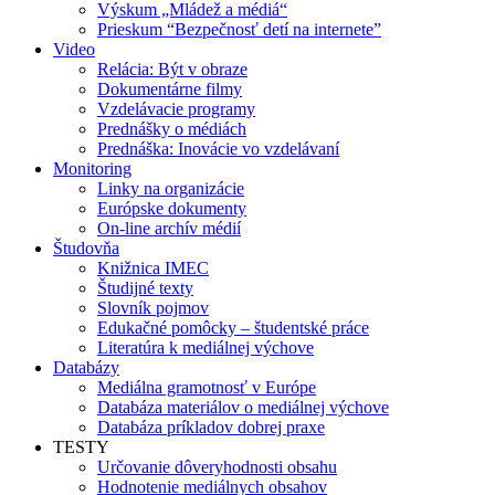
Výskum „Mládež a médiá“
Prieskum “Bezpečnosť detí na internete”
Video
Relácia: Být v obraze
Dokumentárne filmy
Vzdelávacie programy
Prednášky o médiách
Prednáška: Inovácie vo vzdelávaní
Monitoring
Linky na organizácie
Európske dokumenty
On-line archív médií
Študovňa
Knižnica IMEC
Študijné texty
Slovník pojmov
Edukačné pomôcky – študentské práce
Literatúra k mediálnej výchove
Databázy
Mediálna gramotnosť v Európe
Databáza materiálov o mediálnej výchove
Databáza príkladov dobrej praxe
TESTY
Určovanie dôveryhodnosti obsahu
Hodnotenie mediálnych obsahov