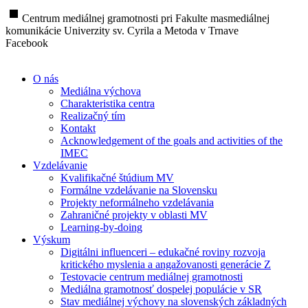
stop
Centrum mediálnej gramotnosti pri Fakulte masmediálnej
komunikácie Univerzity sv. Cyrila a Metoda v Trnave
Facebook
O nás
Mediálna výchova
Charakteristika centra
Realizačný tím
Kontakt
Acknowledgement of the goals and activities of the
IMEC
Vzdelávanie
Kvalifikačné štúdium MV
Formálne vzdelávanie na Slovensku
Projekty neformálneho vzdelávania
Zahraničné projekty v oblasti MV
Learning-by-doing
Výskum
Digitálni influenceri – edukačné roviny rozvoja
kritického myslenia a angažovanosti generácie Z
Testovacie centrum mediálnej gramotnosti
Mediálna gramotnosť dospelej populácie v SR
Stav mediálnej výchovy na slovenských základných