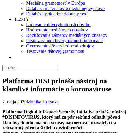
Mediálna gramotnosť v Európe
Databáza materiálov o mediálnej výchove
Databáza príkladov dobrej praxe
TESTY
Určovanie dôveryhodnosti obsahu
Hodnotenie mediálnych obsahov
Rozlišovanie zámerov mediálnych obsahov
Posudzovanie dôveryhodnosti informácií
Overovanie dôveryhodnosti zdrojov
Testovanie dátovej gramotnosti
Platforma DISI prináša nástroj na
klamlivé informácie o koronavíruse
7. mája 2020
Monika Hossova
Platforma Digital Infospace Security Initiative prináša nástroj
#DISINFOVÍRUS, ktorý má za pár sekúnd odhaliť pôvod
klamlivých informácií o víruse, nasmerovať užívateľa na
relevantný zdroj a šíriteľa dezinformácií