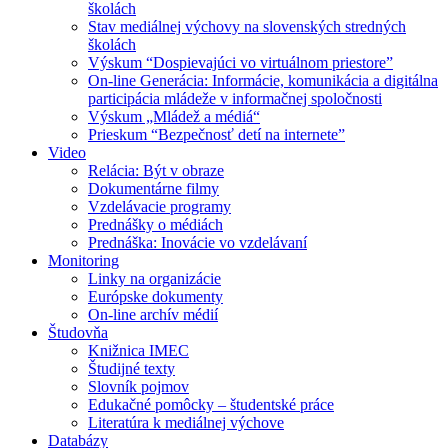
školách
Stav mediálnej výchovy na slovenských stredných
školách
Výskum “Dospievajúci vo virtuálnom priestore”
On-line Generácia: Informácie, komunikácia a digitálna
participácia mládeže v informačnej spoločnosti
Výskum „Mládež a médiá“
Prieskum “Bezpečnosť detí na internete”
Video
Relácia: Být v obraze
Dokumentárne filmy
Vzdelávacie programy
Prednášky o médiách
Prednáška: Inovácie vo vzdelávaní
Monitoring
Linky na organizácie
Európske dokumenty
On-line archív médií
Študovňa
Knižnica IMEC
Študijné texty
Slovník pojmov
Edukačné pomôcky – študentské práce
Literatúra k mediálnej výchove
Databázy