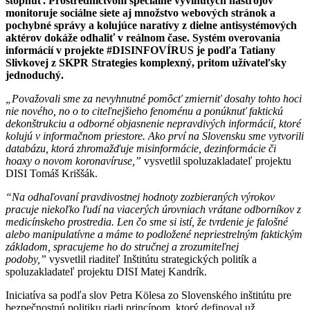
stopnúť. Prostredníctvom špeciálne vyvinutých nástrojov
monitoruje sociálne siete aj množstvo webových stránok a
pochybné správy a kolujúce naratívy z dielne antisystémových
aktérov dokáže odhaliť v reálnom čase. Systém overovania
informácií v projekte #DISINFOVÍRUS je podľa Tatiany
Slivkovej z SKPR Strategies komplexný, pritom užívateľsky
jednoduchý.
„Považovali sme za nevyhnutné pomôcť zmierniť dosahy tohto hoci
nie nového, no o to citeľnejšieho fenoménu a ponúknuť faktickú
dekonštrukciu a odborné objasnenie nepravdivých informácií, ktoré
kolujú v informačnom priestore. Ako prví na Slovensku sme vytvorili
databázu, ktorá zhromažďuje misinformácie, dezinformácie či
hoaxy o novom koronavíruse,”
vysvetlil spoluzakladateľ projektu
DISI Tomáš Kriššák.
“Na odhaľovaní pravdivostnej hodnoty zozbieraných výrokov
pracuje niekoľko ľudí na viacerých úrovniach vrátane odborníkov z
medicínskeho prostredia. Len čo sme si istí, že tvrdenie je falošné
alebo manipulatívne a máme to podložené nepriestrelným faktickým
základom, spracujeme ho do stručnej a zrozumiteľnej
podoby,”
vysvetlil riaditeľ Inštitútu strategických politík a
spoluzakladateľ projektu DISI Matej Kandrík.
Iniciatíva sa podľa slov Petra Kölesa zo Slovenského inštitútu pre
bezpečnostnú politiku riadi princípom, ktorý definoval už