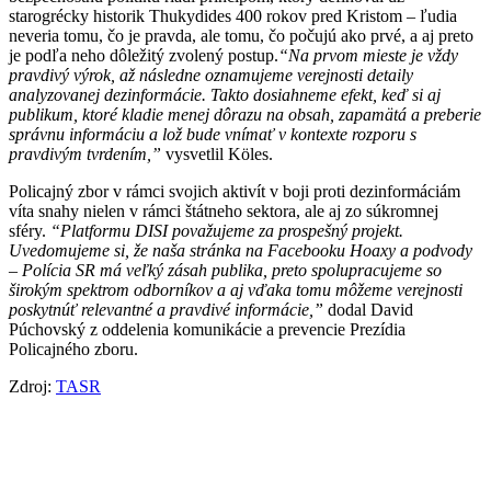
starogrécky historik Thukydides 400 rokov pred Kristom – ľudia
neveria tomu, čo je pravda, ale tomu, čo počujú ako prvé, a aj preto
je podľa neho dôležitý zvolený postup.
“Na prvom mieste je vždy
pravdivý výrok, až následne oznamujeme verejnosti detaily
analyzovanej dezinformácie. Takto dosiahneme efekt, keď si aj
publikum, ktoré kladie menej dôrazu na obsah, zapamätá a preberie
správnu informáciu a lož bude vnímať v kontexte rozporu s
pravdivým tvrdením,”
vysvetlil Köles.
Policajný zbor v rámci svojich aktivít v boji proti dezinformáciám
víta snahy nielen v rámci štátneho sektora, ale aj zo súkromnej
sféry.
“Platformu DISI považujeme za prospešný projekt.
Uvedomujeme si, že naša stránka na Facebooku Hoaxy a podvody
– Polícia SR má veľký zásah publika, preto spolupracujeme so
širokým spektrom odborníkov a aj vďaka tomu môžeme verejnosti
poskytnúť relevantné a pravdivé informácie,”
dodal David
Púchovský z oddelenia komunikácie a prevencie Prezídia
Policajného zboru.
Zdroj:
TASR