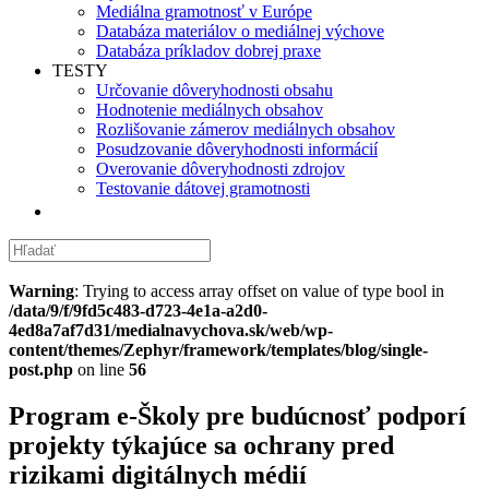
Mediálna gramotnosť v Európe
Databáza materiálov o mediálnej výchove
Databáza príkladov dobrej praxe
TESTY
Určovanie dôveryhodnosti obsahu
Hodnotenie mediálnych obsahov
Rozlišovanie zámerov mediálnych obsahov
Posudzovanie dôveryhodnosti informácií
Overovanie dôveryhodnosti zdrojov
Testovanie dátovej gramotnosti
Warning
: Trying to access array offset on value of type bool in
/data/9/f/9fd5c483-d723-4e1a-a2d0-
4ed8a7af7d31/medialnavychova.sk/web/wp-
content/themes/Zephyr/framework/templates/blog/single-
post.php
on line
56
Program e-Školy pre budúcnosť podporí
projekty týkajúce sa ochrany pred
rizikami digitálnych médií