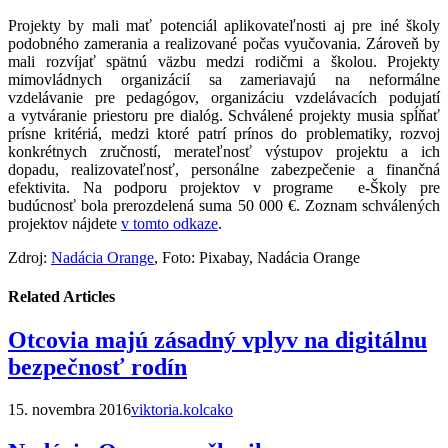
Projekty by mali mať potenciál aplikovateľnosti aj pre iné školy
podobného zamerania a realizované počas vyučovania. Zároveň by
mali rozvíjať spätnú väzbu medzi rodičmi a školou. Projekty
mimovládnych organizácií sa zameriavajú na neformálne
vzdelávanie pre pedagógov, organizáciu vzdelávacích podujatí
a vytváranie priestoru pre dialóg. Schválené projekty musia spĺňať
prísne kritériá, medzi ktoré patrí prínos do problematiky, rozvoj
konkrétnych zručností, merateľnosť výstupov projektu a ich
dopadu, realizovateľnosť, personálne zabezpečenie a finančná
efektivita. Na podporu projektov v programe e-Školy pre
budúcnosť bola prerozdelená suma 50 000 €. Zoznam schválených
projektov nájdete
v tomto odkaze
.
Zdroj:
Nadácia Orange
, Foto: Pixabay, Nadácia Orange
Related Articles
Otcovia majú zásadný vplyv na digitálnu
bezpečnosť rodín
15. novembra 2016
viktoria.kolcako