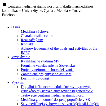
stop
Centrum mediálnej gramotnosti pri Fakulte masmediálnej
komunikácie Univerzity sv. Cyrila a Metoda v Trnave
Facebook
O nás
Mediálna výchova
Charakteristika centra
Realizačný tím
Kontakt
Acknowledgement of the goals and activities of the
IMEC
Vzdelávanie
Kvalifikačné štúdium MV
Formálne vzdelávanie na Slovensku
Projekty neformálneho vzdelávania
Zahraničné projekty v oblasti MV
Learning-by-doing
Výskum
Digitálni influenceri – edukačné roviny rozvoja
kritického myslenia a angažovanosti generácie Z
Testovacie centrum mediálnej gramotnosti
Mediálna gramotnosť dospelej populácie v SR
Stav mediálnej výchovy na slovenských základných