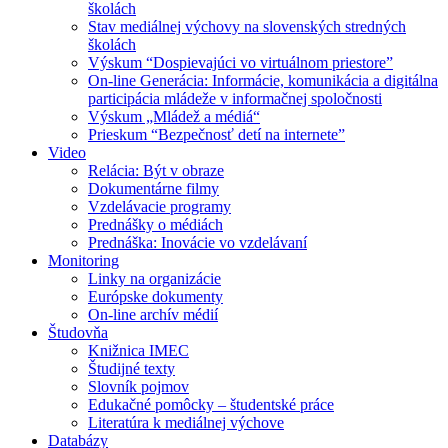
školách
Stav mediálnej výchovy na slovenských stredných
školách
Výskum “Dospievajúci vo virtuálnom priestore”
On-line Generácia: Informácie, komunikácia a digitálna
participácia mládeže v informačnej spoločnosti
Výskum „Mládež a médiá“
Prieskum “Bezpečnosť detí na internete”
Video
Relácia: Být v obraze
Dokumentárne filmy
Vzdelávacie programy
Prednášky o médiách
Prednáška: Inovácie vo vzdelávaní
Monitoring
Linky na organizácie
Európske dokumenty
On-line archív médií
Študovňa
Knižnica IMEC
Študijné texty
Slovník pojmov
Edukačné pomôcky – študentské práce
Literatúra k mediálnej výchove
Databázy