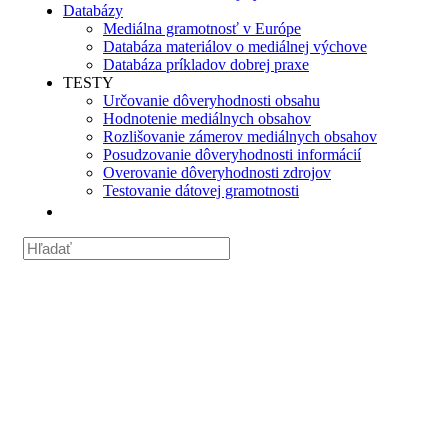
Databázy
Mediálna gramotnosť v Európe
Databáza materiálov o mediálnej výchove
Databáza príkladov dobrej praxe
TESTY
Určovanie dôveryhodnosti obsahu
Hodnotenie mediálnych obsahov
Rozlišovanie zámerov mediálnych obsahov
Posudzovanie dôveryhodnosti informácií
Overovanie dôveryhodnosti zdrojov
Testovanie dátovej gramotnosti