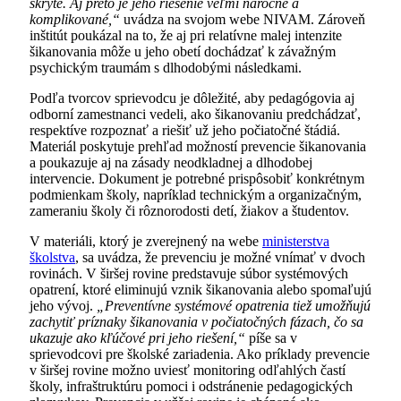
skryté. Aj preto je jeho riešenie veľmi náročné a
komplikované,“
uvádza na svojom webe NIVAM. Zároveň
inštitút poukázal na to, že aj pri relatívne malej intenzite
šikanovania môže u jeho obetí dochádzať k závažným
psychickým traumám s dlhodobými následkami.
Podľa tvorcov sprievodcu je dôležité, aby pedagógovia aj
odborní zamestnanci vedeli, ako šikanovaniu predchádzať,
respektíve rozpoznať a riešiť už jeho počiatočné štádiá.
Materiál poskytuje prehľad možností prevencie šikanovania
a poukazuje aj na zásady neodkladnej a dlhodobej
intervencie. Dokument je potrebné prispôsobiť konkrétnym
podmienkam školy, napríklad technickým a organizačným,
zameraniu školy či rôznorodosti detí, žiakov a študentov.
V materiáli, ktorý je zverejnený na webe
ministerstva
školstva
, sa uvádza, že prevenciu je možné vnímať v dvoch
rovinách. V širšej rovine predstavuje súbor systémových
opatrení, ktoré eliminujú vznik šikanovania alebo spomaľujú
jeho vývoj.
„Preventívne systémové opatrenia tiež umožňujú
zachytiť príznaky šikanovania v počiatočných fázach, čo sa
ukazuje ako kľúčové pri jeho riešení,“
píše sa v
sprievodcovi pre školské zariadenia. Ako príklady prevencie
v širšej rovine možno uviesť monitoring odľahlých častí
školy, infraštruktúru pomoci i odstránenie pedagogických