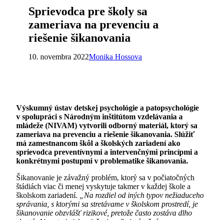
Sprievodca pre školy sa
zameriava na prevenciu a
riešenie šikanovania
10. novembra 2022
Monika Hossova
Výskumný ústav detskej psychológie a patopsychológie
v spolupráci s Národným inštitútom vzdelávania a
mládeže (NIVAM) vytvorili odborný materiál, ktorý sa
zameriava na prevenciu a riešenie šikanovania. Slúžiť
má zamestnancom škôl a školských zariadení ako
sprievodca preventívnymi a intervenčnými princípmi a
konkrétnymi postupmi v problematike šikanovania.
Šikanovanie je závažný problém, ktorý sa v počiatočných
štádiách viac či menej vyskytuje takmer v každej škole a
školskom zariadení.
„Na rozdiel od iných typov nežiaduceho
správania, s ktorými sa stretávame v školskom prostredí, je
šikanovanie obzvlášť rizikové, pretože často zostáva dlho