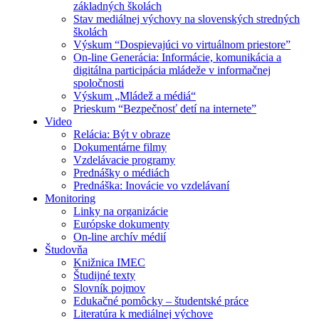
základných školách
Stav mediálnej výchovy na slovenských stredných
školách
Výskum “Dospievajúci vo virtuálnom priestore”
On-line Generácia: Informácie, komunikácia a
digitálna participácia mládeže v informačnej
spoločnosti
Výskum „Mládež a médiá“
Prieskum “Bezpečnosť detí na internete”
Video
Relácia: Být v obraze
Dokumentárne filmy
Vzdelávacie programy
Prednášky o médiách
Prednáška: Inovácie vo vzdelávaní
Monitoring
Linky na organizácie
Európske dokumenty
On-line archív médií
Študovňa
Knižnica IMEC
Študijné texty
Slovník pojmov
Edukačné pomôcky – študentské práce
Literatúra k mediálnej výchove