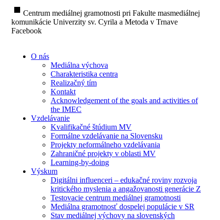
stop
Centrum mediálnej gramotnosti pri Fakulte masmediálnej
komunikácie Univerzity sv. Cyrila a Metoda v Trnave
Facebook
O nás
Mediálna výchova
Charakteristika centra
Realizačný tím
Kontakt
Acknowledgement of the goals and activities of
the IMEC
Vzdelávanie
Kvalifikačné štúdium MV
Formálne vzdelávanie na Slovensku
Projekty neformálneho vzdelávania
Zahraničné projekty v oblasti MV
Learning-by-doing
Výskum
Digitálni influenceri – edukačné roviny rozvoja
kritického myslenia a angažovanosti generácie Z
Testovacie centrum mediálnej gramotnosti
Mediálna gramotnosť dospelej populácie v SR
Stav mediálnej výchovy na slovenských