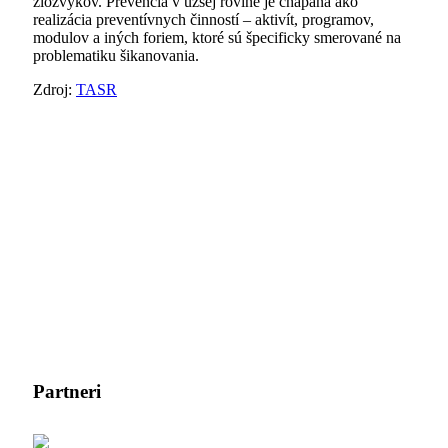
zlozvykov. Prevencia v užšej rovine je chápaná ako
realizácia preventívnych činností – aktivít, programov,
modulov a iných foriem, ktoré sú špecificky smerované na
problematiku šikanovania.
Zdroj:
TASR
Partneri