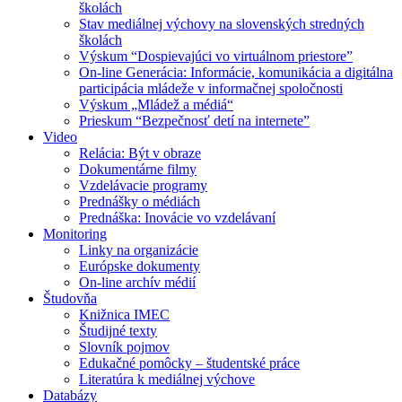
školách
Stav mediálnej výchovy na slovenských stredných
školách
Výskum “Dospievajúci vo virtuálnom priestore”
On-line Generácia: Informácie, komunikácia a digitálna
participácia mládeže v informačnej spoločnosti
Výskum „Mládež a médiá“
Prieskum “Bezpečnosť detí na internete”
Video
Relácia: Být v obraze
Dokumentárne filmy
Vzdelávacie programy
Prednášky o médiách
Prednáška: Inovácie vo vzdelávaní
Monitoring
Linky na organizácie
Európske dokumenty
On-line archív médií
Študovňa
Knižnica IMEC
Študijné texty
Slovník pojmov
Edukačné pomôcky – študentské práce
Literatúra k mediálnej výchove
Databázy