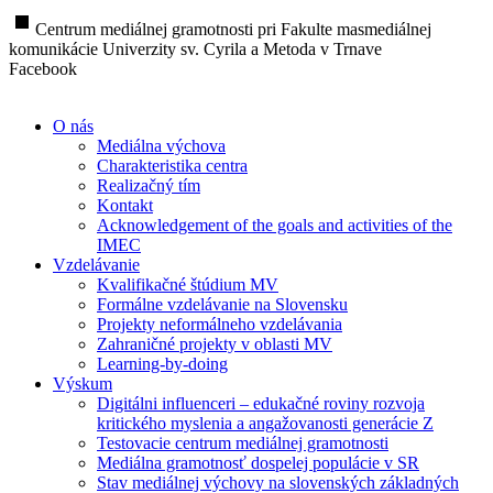
stop
Centrum mediálnej gramotnosti pri Fakulte masmediálnej
komunikácie Univerzity sv. Cyrila a Metoda v Trnave
Facebook
O nás
Mediálna výchova
Charakteristika centra
Realizačný tím
Kontakt
Acknowledgement of the goals and activities of the
IMEC
Vzdelávanie
Kvalifikačné štúdium MV
Formálne vzdelávanie na Slovensku
Projekty neformálneho vzdelávania
Zahraničné projekty v oblasti MV
Learning-by-doing
Výskum
Digitálni influenceri – edukačné roviny rozvoja
kritického myslenia a angažovanosti generácie Z
Testovacie centrum mediálnej gramotnosti
Mediálna gramotnosť dospelej populácie v SR
Stav mediálnej výchovy na slovenských základných