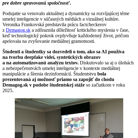
pre dobre spravovanú spoločnosť.
Podujatie sa venovalo aktuálnej a dynamicky sa rozvíjajúcej téme
umelej inteligencie v súčasných médiách a vizuálnej kultúre.
Veronika Frankovská predstavila prácu factcheckerov
z
Demagog.sk
a zdôraznila dôležitosť kritického myslenia v čase,
keď technologický pokrok ovplyvňuje každodenný život, pričom
apelovala na zvyšovanie mediálnej gramotnosti.
Študenti a študentky sa dozvedeli o tom, ako sa AI používa
na tvorbu deepfake videí, syntetických obrazov
a na automatizovanú analýzu textov.
Diskutovalo sa aj o úlohách
a nebezpečenstvách umelej inteligencie v kontexte mediálnej
manipulácie a šírenia dezinformácií. Študentstvu
bola
prezentovaná aj možnosť priamo sa zapojiť do chodu
Demagog.sk v podobe študentskej stáže
so začiatkom v roku
2025.