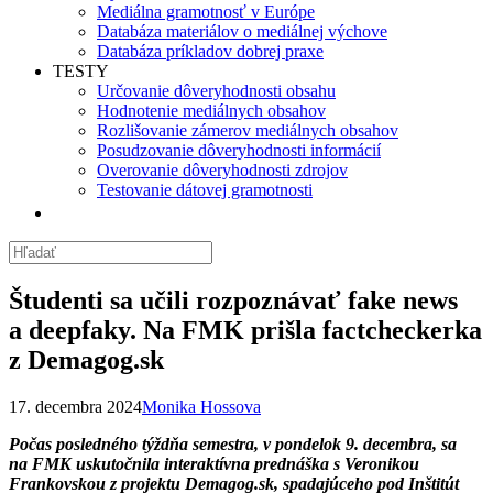
Mediálna gramotnosť v Európe
Databáza materiálov o mediálnej výchove
Databáza príkladov dobrej praxe
TESTY
Určovanie dôveryhodnosti obsahu
Hodnotenie mediálnych obsahov
Rozlišovanie zámerov mediálnych obsahov
Posudzovanie dôveryhodnosti informácií
Overovanie dôveryhodnosti zdrojov
Testovanie dátovej gramotnosti
Študenti sa učili rozpoznávať fake news
a deepfaky. Na FMK prišla factcheckerka
z Demagog.sk
17. decembra 2024
Monika Hossova
Počas posledného týždňa semestra, v
pondelok 9. decembra, sa
na FMK uskutočnila interaktívna prednáška s Veronikou
Frankovskou z projektu Demagog.sk, spadajúceho pod Inštitút