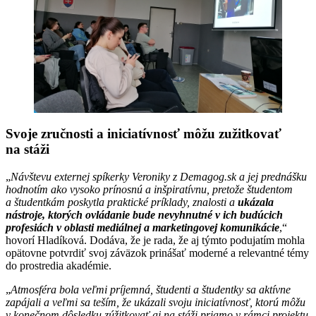
Svoje zručnosti a iniciatívnosť môžu zužitkovať
na stáži
„
Návštevu externej spíkerky Veroniky z Demagog.sk a jej prednášku
hodnotím ako vysoko prínosnú a inšpiratívnu, pretože študentom
a študentkám poskytla praktické príklady, znalosti a
ukázala
nástroje, ktorých ovládanie bude nevyhnutné v ich budúcich
profesiách v oblasti mediálnej a marketingovej komunikácie
,“
hovorí Hladíková. Dodáva, že je rada, že aj týmto podujatím mohla
opätovne potvrdiť svoj záväzok prinášať moderné a relevantné témy
do prostredia akadémie.
„
Atmosféra bola veľmi príjemná, študenti a študentky sa aktívne
zapájali a veľmi sa teším, že ukázali svoju iniciatívnosť, ktorú môžu
v konečnom dôsledku zúžitkovať aj na stáži priamo v rámci projektu