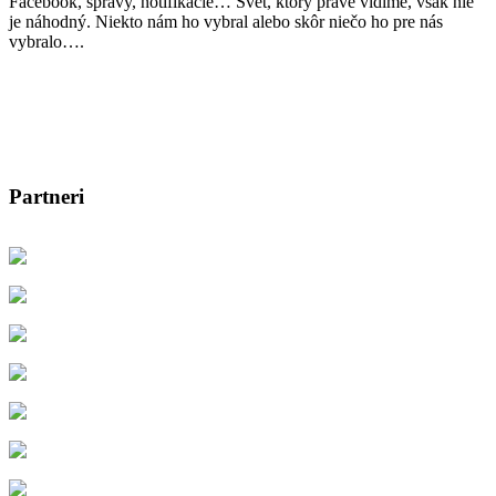
Facebook, správy, notifikácie… Svet, ktorý práve vidíme, však nie
je náhodný. Niekto nám ho vybral alebo skôr niečo ho pre nás
vybralo….
Partneri