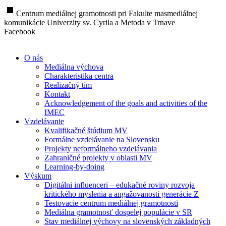
stop
Centrum mediálnej gramotnosti pri Fakulte masmediálnej
komunikácie Univerzity sv. Cyrila a Metoda v Trnave
Facebook
O nás
Mediálna výchova
Charakteristika centra
Realizačný tím
Kontakt
Acknowledgement of the goals and activities of the
IMEC
Vzdelávanie
Kvalifikačné štúdium MV
Formálne vzdelávanie na Slovensku
Projekty neformálneho vzdelávania
Zahraničné projekty v oblasti MV
Learning-by-doing
Výskum
Digitálni influenceri – edukačné roviny rozvoja
kritického myslenia a angažovanosti generácie Z
Testovacie centrum mediálnej gramotnosti
Mediálna gramotnosť dospelej populácie v SR
Stav mediálnej výchovy na slovenských základných