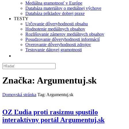
Mediálna gramotnosť v Európe
Databáza materiálov o mediálnej výchove
Databáza príkladov dobrej praxe
TESTY
Určovanie dôveryhodnosti obsahu
Hodnotenie mediálnych obsahov
Rozlišovanie zámerov mediálnych obsahov
Posudzovanie dôveryhodnosti informácií
Overovanie dôveryhodnosti zdrojov
Testovanie dátovej gramotnosti
Značka:
Argumentuj.sk
Domovská stránka
Tag: Argumentuj.sk
OZ Ľudia proti rasizmu spustilo
interaktívny portál Argumentuj.sk