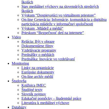
školách
Stav mediálnej výchovy na slovenských stredných
školách
Výskum “Dospievajúci vo virtuálnom priestore”
On-line Generácia: Informácie, komunikácia a digitálna
participácia mládeže v informačnej spoločnosti
Výskum „Mládež a médiá“
Prieskum “Bezpečnosť detí na internete”
Video
Relácia: Být v obraze
Dokumentárne filmy
Vzdelávacie programy
Prednášky o médiách
Prednáška: Inovácie vo vzdelávaní
Monitoring
Linky na organizácie
Európske dokumenty
On-line archív médií
Študovňa
Knižnica IMEC
Študijné texty
Slovník pojmov
Edukačné pomôcky – študentské práce
Literatúra k mediálnej výchove
Databázy