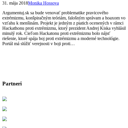
31. mája 2018
Monika Hossova
Argumentuj.sk sa bude venovať problematike pravicového
extrémizmu, konšpiračným teóriám, falošným správam a hoaxom vo
vzťahu k menšinám. Projekt je jedným z piatich ocenených v rámci
Hackathonu proti extrémizmu, ktorý prezident Andrej Kiska vyhlásil
minulý rok. Cieľom Hackatonu proti extrémizmu bolo nájsť
riešenie, ktoré spája boj proti extrémizmu a moderné technológie.
Portál má slúžiť verejnosti v boji proti…
Partneri