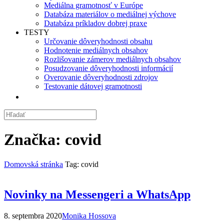
Mediálna gramotnosť v Európe
Databáza materiálov o mediálnej výchove
Databáza príkladov dobrej praxe
TESTY
Určovanie dôveryhodnosti obsahu
Hodnotenie mediálnych obsahov
Rozlišovanie zámerov mediálnych obsahov
Posudzovanie dôveryhodnosti informácií
Overovanie dôveryhodnosti zdrojov
Testovanie dátovej gramotnosti
Značka:
covid
Domovská stránka
Tag: covid
Novinky na Messengeri a WhatsApp
8. septembra 2020
Monika Hossova