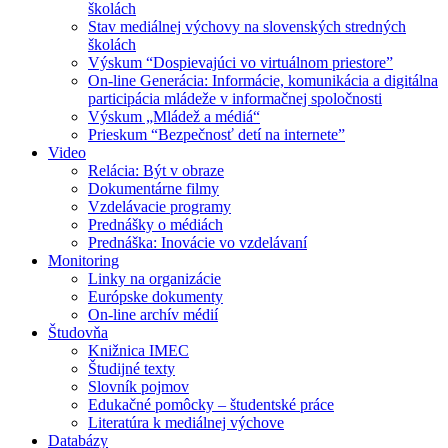
školách
Stav mediálnej výchovy na slovenských stredných
školách
Výskum “Dospievajúci vo virtuálnom priestore”
On-line Generácia: Informácie, komunikácia a digitálna
participácia mládeže v informačnej spoločnosti
Výskum „Mládež a médiá“
Prieskum “Bezpečnosť detí na internete”
Video
Relácia: Být v obraze
Dokumentárne filmy
Vzdelávacie programy
Prednášky o médiách
Prednáška: Inovácie vo vzdelávaní
Monitoring
Linky na organizácie
Európske dokumenty
On-line archív médií
Študovňa
Knižnica IMEC
Študijné texty
Slovník pojmov
Edukačné pomôcky – študentské práce
Literatúra k mediálnej výchove
Databázy