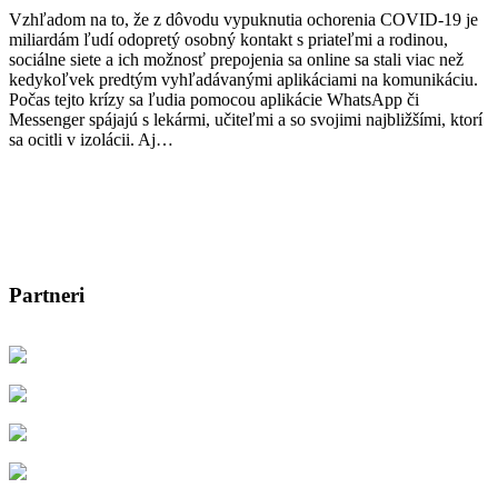
Vzhľadom na to, že z dôvodu vypuknutia ochorenia COVID-19 je
miliardám ľudí odopretý osobný kontakt s priateľmi a rodinou,
sociálne siete a ich možnosť prepojenia sa online sa stali viac než
kedykoľvek predtým vyhľadávanými aplikáciami na komunikáciu.
Počas tejto krízy sa ľudia pomocou aplikácie WhatsApp či
Messenger spájajú s lekármi, učiteľmi a so svojimi najbližšími, ktorí
sa ocitli v izolácii. Aj…
Partneri