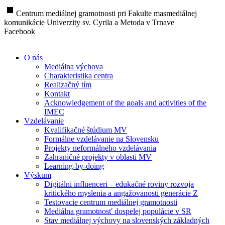
stop
Centrum mediálnej gramotnosti pri Fakulte masmediálnej
komunikácie Univerzity sv. Cyrila a Metoda v Trnave
Facebook
O nás
Mediálna výchova
Charakteristika centra
Realizačný tím
Kontakt
Acknowledgement of the goals and activities of the
IMEC
Vzdelávanie
Kvalifikačné štúdium MV
Formálne vzdelávanie na Slovensku
Projekty neformálneho vzdelávania
Zahraničné projekty v oblasti MV
Learning-by-doing
Výskum
Digitálni influenceri – edukačné roviny rozvoja
kritického myslenia a angažovanosti generácie Z
Testovacie centrum mediálnej gramotnosti
Mediálna gramotnosť dospelej populácie v SR
Stav mediálnej výchovy na slovenských základných