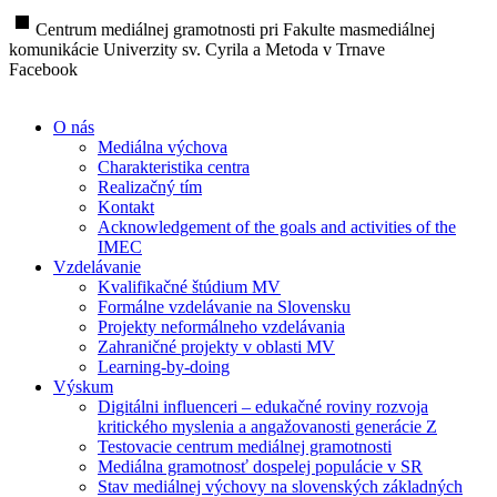
stop
Centrum mediálnej gramotnosti pri Fakulte masmediálnej
komunikácie Univerzity sv. Cyrila a Metoda v Trnave
Facebook
O nás
Mediálna výchova
Charakteristika centra
Realizačný tím
Kontakt
Acknowledgement of the goals and activities of the
IMEC
Vzdelávanie
Kvalifikačné štúdium MV
Formálne vzdelávanie na Slovensku
Projekty neformálneho vzdelávania
Zahraničné projekty v oblasti MV
Learning-by-doing
Výskum
Digitálni influenceri – edukačné roviny rozvoja
kritického myslenia a angažovanosti generácie Z
Testovacie centrum mediálnej gramotnosti
Mediálna gramotnosť dospelej populácie v SR
Stav mediálnej výchovy na slovenských základných