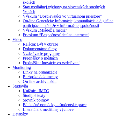
školách
Stav mediálnej výchovy na slovenských stredných
školách
Výskum “Dospievajúci vo virtuálnom priestore”
On-line Generácia: Informácie, komunikácia a digitálna
participácia mládeže v informačnej spoločnosti
Výskum „Mládež a médiá“
Prieskum “Bezpečnosť detí na internete”
Video
Relácia: Být v obraze
Dokumentárne filmy
Vzdelávacie programy
Prednášky o médiách
Prednáška: Inovácie vo vzdelávaní
Monitoring
Linky na organizácie
Európske dokumenty
On-line archív médií
Študovňa
Knižnica IMEC
Študijné texty
Slovník pojmov
Edukačné pomôcky – študentské práce
Literatúra k mediálnej výchove
Databázy