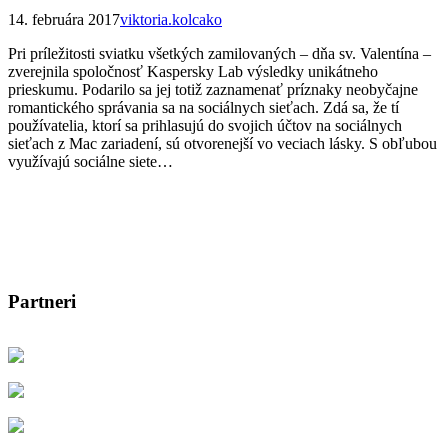
14. februára 2017
viktoria.kolcako
Pri príležitosti sviatku všetkých zamilovaných – dňa sv. Valentína –
zverejnila spoločnosť Kaspersky Lab výsledky unikátneho
prieskumu. Podarilo sa jej totiž zaznamenať príznaky neobyčajne
romantického správania sa na sociálnych sieťach. Zdá sa, že tí
používatelia, ktorí sa prihlasujú do svojich účtov na sociálnych
sieťach z Mac zariadení, sú otvorenejší vo veciach lásky. S obľubou
využívajú sociálne siete…
Partneri