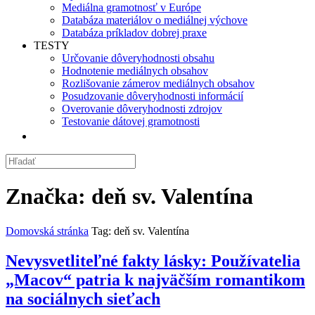
Mediálna gramotnosť v Európe
Databáza materiálov o mediálnej výchove
Databáza príkladov dobrej praxe
TESTY
Určovanie dôveryhodnosti obsahu
Hodnotenie mediálnych obsahov
Rozlišovanie zámerov mediálnych obsahov
Posudzovanie dôveryhodnosti informácií
Overovanie dôveryhodnosti zdrojov
Testovanie dátovej gramotnosti
Značka:
deň sv. Valentína
Domovská stránka
Tag: deň sv. Valentína
Nevysvetliteľné fakty lásky: Používatelia
„Macov“ patria k najväčším romantikom
na sociálnych sieťach