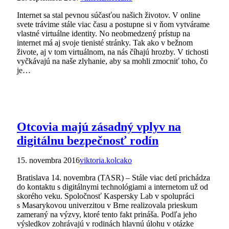
Internet sa stal pevnou súčasťou našich životov. V online
svete trávime stále viac času a postupne si v ňom vytvárame
vlastné virtuálne identity. No neobmedzený prístup na
internet má aj svoje tienisté stránky. Tak ako v bežnom
živote, aj v tom virtuálnom, na nás číhajú hrozby. V tichosti
vyčkávajú na naše zlyhanie, aby sa mohli zmocniť toho, čo
je…
Otcovia majú zásadný vplyv na
digitálnu bezpečnosť rodín
15. novembra 2016
viktoria.kolcako
Bratislava 14. novembra (TASR) – Stále viac detí prichádza
do kontaktu s digitálnymi technológiami a internetom už od
skorého veku. Spoločnosť Kaspersky Lab v spolupráci
s Masarykovou univerzitou v Brne realizovala prieskum
zameraný na výzvy, ktoré tento fakt prináša. Podľa jeho
výsledkov zohrávajú v rodinách hlavnú úlohu v otázke