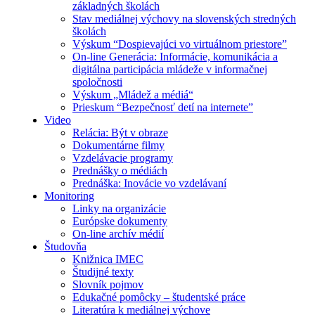
základných školách
Stav mediálnej výchovy na slovenských stredných
školách
Výskum “Dospievajúci vo virtuálnom priestore”
On-line Generácia: Informácie, komunikácia a
digitálna participácia mládeže v informačnej
spoločnosti
Výskum „Mládež a médiá“
Prieskum “Bezpečnosť detí na internete”
Video
Relácia: Být v obraze
Dokumentárne filmy
Vzdelávacie programy
Prednášky o médiách
Prednáška: Inovácie vo vzdelávaní
Monitoring
Linky na organizácie
Európske dokumenty
On-line archív médií
Študovňa
Knižnica IMEC
Študijné texty
Slovník pojmov
Edukačné pomôcky – študentské práce
Literatúra k mediálnej výchove