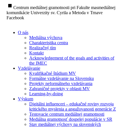
stop
Centrum mediálnej gramotnosti pri Fakulte masmediálnej
komunikácie Univerzity sv. Cyrila a Metoda v Trnave
Facebook
O nás
Mediálna výchova
Charakteristika centra
Realizačný tím
Kontakt
Acknowledgement of the goals and activities of
the IMEC
Vzdelávanie
Kvalifikačné štúdium MV
Formálne vzdelávanie na Slovensku
Projekty neformálneho vzdelávania
Zahraničné projekty v oblasti MV
Learning-by-doing
Výskum
Digitálni influenceri – edukačné roviny rozvoja
kritického myslenia a angažovanosti generácie Z
Testovacie centrum mediálnej gramotnosti
Mediálna gramotnosť dospelej populácie v SR
Stav mediálnej výchovy na slovenských