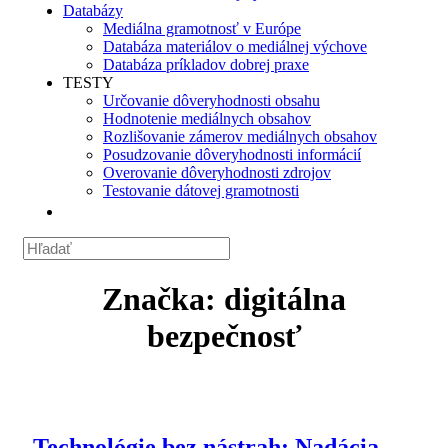
Databázy
Mediálna gramotnosť v Európe
Databáza materiálov o mediálnej výchove
Databáza príkladov dobrej praxe
TESTY
Určovanie dôveryhodnosti obsahu
Hodnotenie mediálnych obsahov
Rozlišovanie zámerov mediálnych obsahov
Posudzovanie dôveryhodnosti informácií
Overovanie dôveryhodnosti zdrojov
Testovanie dátovej gramotnosti
Značka:
digitálna
bezpečnosť
Technológie bez nástrah: Nadácia