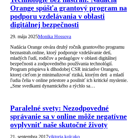
Orange spúšťa grantový program na
podporu vzdelávania v oblasti
digitálnej bezpečnosti
29. mája 2025
Monika Hossova
Nadácia Orange otvára druhý ročník grantového programu
beznastrah.online, ktorý podporuje vzdelávanie detí,
mladých ľudí, rodičov a pedagógov v oblasti digitálnej
bezpečnosti a zodpovedného používania technológií.
Program prispieva k dlhodobej CSR iniciatíve Orangeu,
ktorej cieľom je minimalizovať riziká, ktorým deti a mladí
ľudia čelia v online priestore a posilniť ich kritické myslenie.
„Sme svedkami dynamického a rýchlo sa…
Paralelné svety: Nezodpovedné
správanie sa v online môže negatívne
ovplyvniť naše skutočné životy
21. septembra 2017
viktoria.kolcako