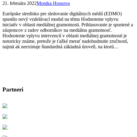
21. februára 2022
Monika Hossova
Európske stredisko pre sledovanie digitálnych médií (EDMO)
spustilo nový vzdelávací modul na tému Hodnotenie vplyvu
iniciatív v oblasti mediálnej gramotnosti. Prihlasovanie je spustené a
záujemcov z radov odborníkov na mediálnu gramotnosť.
Hodnotenie vplyvu intervencií v oblasti mediálnej gramotnosti je
notoricky známe, pretože je ťažké merať nadobudnutie zručností,
najmä ak neexistuje štandardná základná úroveň, na ktorú…
Partneri