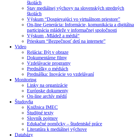
školách
Stav mediálnej výchovy na slovenských stredných
školách
Výskum “Dospievajúci vo virtuálnom priestore”
On-line Generácia: Informácie, komunikácia a digitálna
participácia mládeže v informačnej spoločnosti
Výskum „Mládež a médiá“
Prieskum “Bezpečnosť detí na internete”
Video
Relácia: Být v obraze
Dokumentárne filmy
Vzdelávacie programy
Prednášky o médiách
Prednáška: Inovácie vo vzdelávaní
Monitoring
Linky na organizácie
Európske dokumenty
On-line archív médií
Študovňa
Knižnica IMEC
Študijné texty
Slovník pojmov
Edukačné pomôcky – študentské práce
Literatúra k mediálnej výchove
Databázy