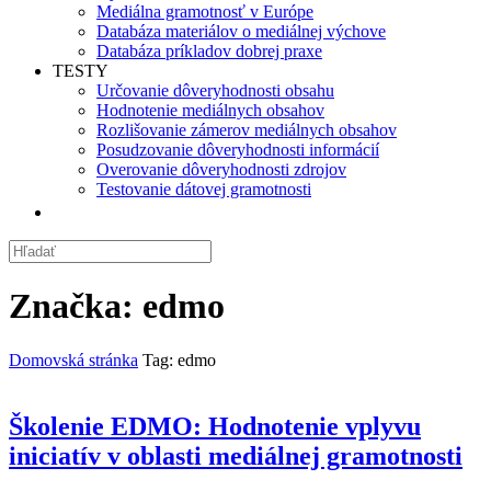
Mediálna gramotnosť v Európe
Databáza materiálov o mediálnej výchove
Databáza príkladov dobrej praxe
TESTY
Určovanie dôveryhodnosti obsahu
Hodnotenie mediálnych obsahov
Rozlišovanie zámerov mediálnych obsahov
Posudzovanie dôveryhodnosti informácií
Overovanie dôveryhodnosti zdrojov
Testovanie dátovej gramotnosti
Značka:
edmo
Domovská stránka
Tag: edmo
Školenie EDMO: Hodnotenie vplyvu
iniciatív v oblasti mediálnej gramotnosti