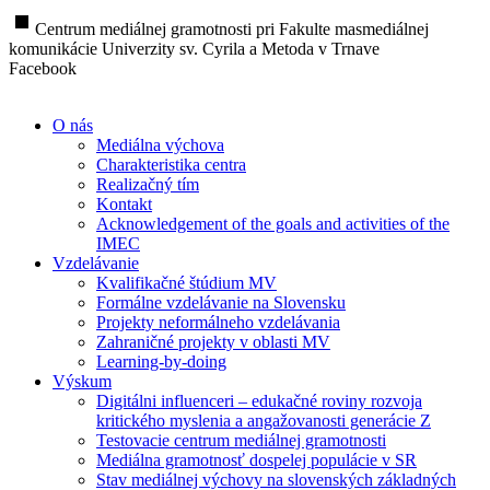
stop
Centrum mediálnej gramotnosti pri Fakulte masmediálnej
komunikácie Univerzity sv. Cyrila a Metoda v Trnave
Facebook
O nás
Mediálna výchova
Charakteristika centra
Realizačný tím
Kontakt
Acknowledgement of the goals and activities of the
IMEC
Vzdelávanie
Kvalifikačné štúdium MV
Formálne vzdelávanie na Slovensku
Projekty neformálneho vzdelávania
Zahraničné projekty v oblasti MV
Learning-by-doing
Výskum
Digitálni influenceri – edukačné roviny rozvoja
kritického myslenia a angažovanosti generácie Z
Testovacie centrum mediálnej gramotnosti
Mediálna gramotnosť dospelej populácie v SR
Stav mediálnej výchovy na slovenských základných