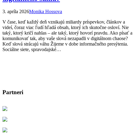
3. apríla 2026
Monika Hossova
V čase, keď každý deň vznikajú miliardy príspevkov, článkov a
videí, čoraz viac ľudí hľadá obsah, ktorý ich skutočne osloví. Nie
taký, ktorý kričí nahlas – ale taký, ktorý hovorí pravdu. Ako písať a
komunikovať tak, aby vaše slová nezapadli v digitálnom chaose?
Keď slová strácajú váhu Žijeme v dobe informačného presýtenia.
Sociálne siete, spravodajské…
Partneri