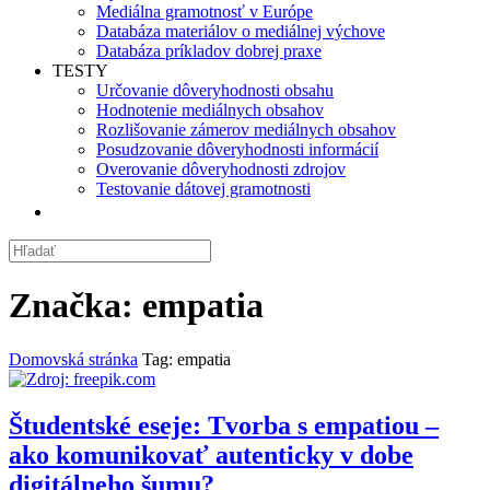
Mediálna gramotnosť v Európe
Databáza materiálov o mediálnej výchove
Databáza príkladov dobrej praxe
TESTY
Určovanie dôveryhodnosti obsahu
Hodnotenie mediálnych obsahov
Rozlišovanie zámerov mediálnych obsahov
Posudzovanie dôveryhodnosti informácií
Overovanie dôveryhodnosti zdrojov
Testovanie dátovej gramotnosti
Značka:
empatia
Domovská stránka
Tag: empatia
Študentské eseje: Tvorba s empatiou –
ako komunikovať autenticky v dobe
digitálneho šumu?