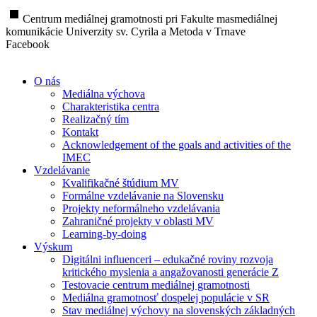
stop
Centrum mediálnej gramotnosti pri Fakulte masmediálnej
komunikácie Univerzity sv. Cyrila a Metoda v Trnave
Facebook
O nás
Mediálna výchova
Charakteristika centra
Realizačný tím
Kontakt
Acknowledgement of the goals and activities of the
IMEC
Vzdelávanie
Kvalifikačné štúdium MV
Formálne vzdelávanie na Slovensku
Projekty neformálneho vzdelávania
Zahraničné projekty v oblasti MV
Learning-by-doing
Výskum
Digitálni influenceri – edukačné roviny rozvoja
kritického myslenia a angažovanosti generácie Z
Testovacie centrum mediálnej gramotnosti
Mediálna gramotnosť dospelej populácie v SR
Stav mediálnej výchovy na slovenských základných