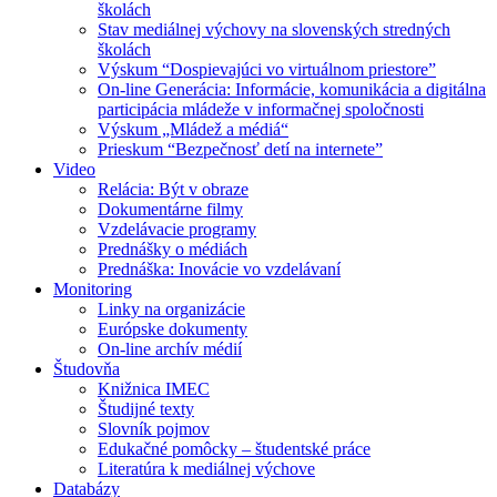
školách
Stav mediálnej výchovy na slovenských stredných
školách
Výskum “Dospievajúci vo virtuálnom priestore”
On-line Generácia: Informácie, komunikácia a digitálna
participácia mládeže v informačnej spoločnosti
Výskum „Mládež a médiá“
Prieskum “Bezpečnosť detí na internete”
Video
Relácia: Být v obraze
Dokumentárne filmy
Vzdelávacie programy
Prednášky o médiách
Prednáška: Inovácie vo vzdelávaní
Monitoring
Linky na organizácie
Európske dokumenty
On-line archív médií
Študovňa
Knižnica IMEC
Študijné texty
Slovník pojmov
Edukačné pomôcky – študentské práce
Literatúra k mediálnej výchove
Databázy