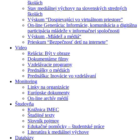
školách
Stav mediálnej výchovy na slovenských stredných
školách
Výskum “Dospievajúci vo virtuálnom priestore”
On-line Generácia: Informácie, komunikácia a digitálna
participácia mládeže v informačnej spoločnosti
Výskum „Mládež a médiá“
Prieskum “Bezpečnosť detí na internete”
Video
Relácia: Být v obraze
Dokumentárne filmy
Vzdelávacie programy
Prednášky o médiách
Prednáška: Inovácie vo vzdelávaní
Monitoring
Linky na organizácie
Európske dokumenty
On-line archív médií
Študovňa
Knižnica IMEC
Študijné texty
Slovník pojmov
Edukačné pomôcky – študentské práce
Literatúra k mediálnej výchove
Databázy