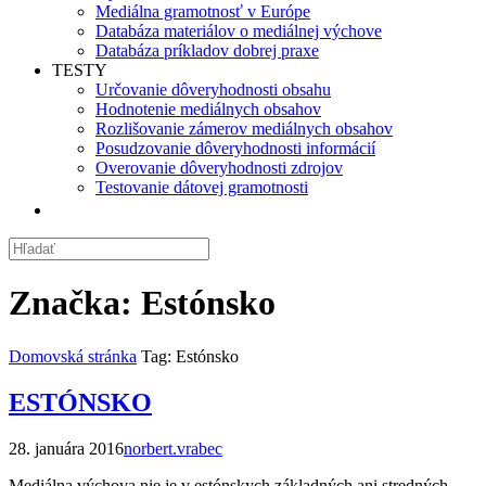
Mediálna gramotnosť v Európe
Databáza materiálov o mediálnej výchove
Databáza príkladov dobrej praxe
TESTY
Určovanie dôveryhodnosti obsahu
Hodnotenie mediálnych obsahov
Rozlišovanie zámerov mediálnych obsahov
Posudzovanie dôveryhodnosti informácií
Overovanie dôveryhodnosti zdrojov
Testovanie dátovej gramotnosti
Značka:
Estónsko
Domovská stránka
Tag: Estónsko
ESTÓNSKO
28. januára 2016
norbert.vrabec
Mediálna výchova nie je v estónskych základných ani stredných