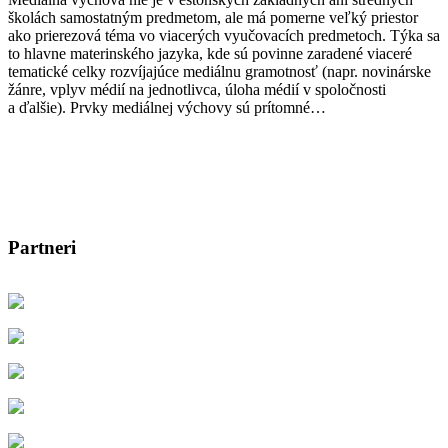
školách samostatným predmetom, ale má pomerne veľký priestor
ako prierezová téma vo viacerých vyučovacích predmetoch. Týka sa
to hlavne materinského jazyka, kde sú povinne zaradené viaceré
tematické celky rozvíjajúce mediálnu gramotnosť (napr. novinárske
žánre, vplyv médií na jednotlivca, úloha médií v spoločnosti
a ďalšie). Prvky mediálnej výchovy sú prítomné…
Partneri