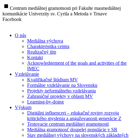
stop
Centrum mediálnej gramotnosti pri Fakulte masmediálnej
komunikácie Univerzity sv. Cyrila a Metoda v Trnave
Facebook
O nás
Mediálna výchova
Charakteristika centra
Realizačný tím
Kontakt
Acknowledgement of the goals and activities of the
IMEC
Vzdelávanie
Kvalifikačné štúdium MV
Formálne vzdelávanie na Slovensku
Projekty neformálneho vzdelávania
Zahraničné projekty v oblasti MV
Learning-by-doing
Výskum
Digitálni influenceri – edukačné roviny rozvoja
kritického myslenia a angažovanosti generácie Z
Testovacie centrum mediálnej gramotnosti
Mediálna gramotnosť dospelej populácie v SR
Stav mediálnej výchovy na slovenských základných