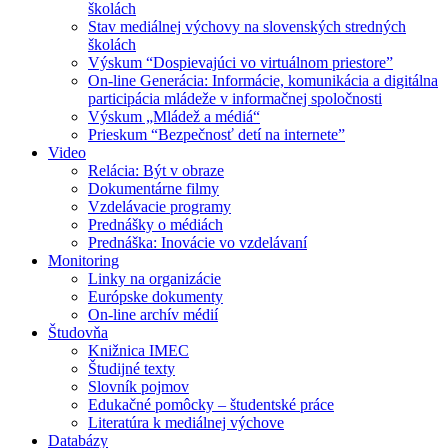
školách
Stav mediálnej výchovy na slovenských stredných
školách
Výskum “Dospievajúci vo virtuálnom priestore”
On-line Generácia: Informácie, komunikácia a digitálna
participácia mládeže v informačnej spoločnosti
Výskum „Mládež a médiá“
Prieskum “Bezpečnosť detí na internete”
Video
Relácia: Být v obraze
Dokumentárne filmy
Vzdelávacie programy
Prednášky o médiách
Prednáška: Inovácie vo vzdelávaní
Monitoring
Linky na organizácie
Európske dokumenty
On-line archív médií
Študovňa
Knižnica IMEC
Študijné texty
Slovník pojmov
Edukačné pomôcky – študentské práce
Literatúra k mediálnej výchove
Databázy