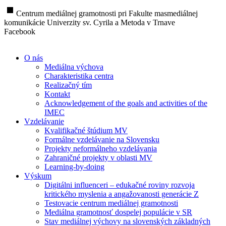
stop
Centrum mediálnej gramotnosti pri Fakulte masmediálnej
komunikácie Univerzity sv. Cyrila a Metoda v Trnave
Facebook
O nás
Mediálna výchova
Charakteristika centra
Realizačný tím
Kontakt
Acknowledgement of the goals and activities of the
IMEC
Vzdelávanie
Kvalifikačné štúdium MV
Formálne vzdelávanie na Slovensku
Projekty neformálneho vzdelávania
Zahraničné projekty v oblasti MV
Learning-by-doing
Výskum
Digitálni influenceri – edukačné roviny rozvoja
kritického myslenia a angažovanosti generácie Z
Testovacie centrum mediálnej gramotnosti
Mediálna gramotnosť dospelej populácie v SR
Stav mediálnej výchovy na slovenských základných