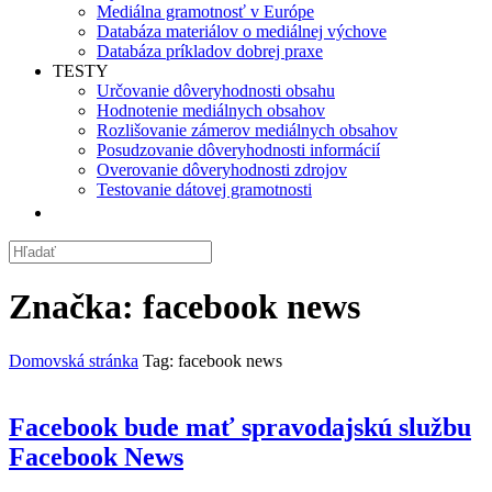
Mediálna gramotnosť v Európe
Databáza materiálov o mediálnej výchove
Databáza príkladov dobrej praxe
TESTY
Určovanie dôveryhodnosti obsahu
Hodnotenie mediálnych obsahov
Rozlišovanie zámerov mediálnych obsahov
Posudzovanie dôveryhodnosti informácií
Overovanie dôveryhodnosti zdrojov
Testovanie dátovej gramotnosti
Značka:
facebook news
Domovská stránka
Tag: facebook news
Facebook bude mať spravodajskú službu
Facebook News