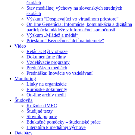
školách
Stav mediálnej výchovy na slovenských stredných
školách
Výskum “Dospievajúci vo virtuálnom priestore”
On-line Generácia: Informácie, komunikácia a digitálna
participácia mládeže v informačnej spoločnosti
Výskum „Mládež a médiá“
Prieskum “Bezpečnosť detí na internete”
Video
Relácia: Být v obraze
Dokumentárne filmy
Vzdelávacie programy
Prednášky o médiách
Prednáška: Inovácie vo vzdelávaní
Monitoring
Linky na organizácie
Európske dokumenty
On-line archív médií
Študovňa
Knižnica IMEC
Študijné texty
Slovník pojmov
Edukačné pomôcky – študentské práce
Literatúra k mediálnej výchove
Databázy