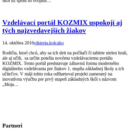
škôl už spolu so svojimi…
Vzdelávací portál KOZMIX uspokojí aj
tých najzvedavejších žiakov
14. októbra 2016
viktoria.kolcako
Rodičia, ktorí chcú, aby sa ich deti na počítači či tablete nielen hrali,
ale aj učili, sa určite potešia novému vzdelávaciemu portálu
KOZMIX. Tento portál predstavuje zábavnú formu moderného
digitálneho vzdelávania pre žiakov 1. stupňa základnej školy a ich
učiteľov. V máji tohto roka odštartoval projekt zameraný na
inovatívnu výučbu pre prvý stupeň základných škôl s názvom
„Moja…
Partneri