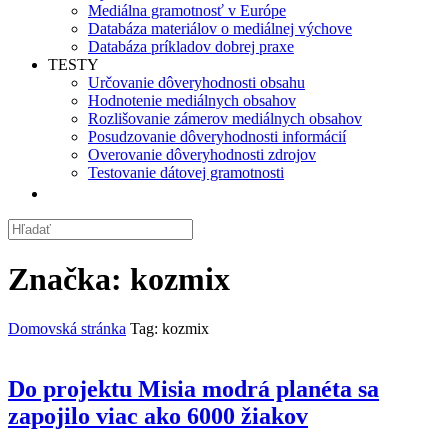
Mediálna gramotnosť v Európe
Databáza materiálov o mediálnej výchove
Databáza príkladov dobrej praxe
TESTY
Určovanie dôveryhodnosti obsahu
Hodnotenie mediálnych obsahov
Rozlišovanie zámerov mediálnych obsahov
Posudzovanie dôveryhodnosti informácií
Overovanie dôveryhodnosti zdrojov
Testovanie dátovej gramotnosti
Značka:
kozmix
Domovská stránka
Tag: kozmix
Do projektu Misia modrá planéta sa
zapojilo viac ako 6000 žiakov