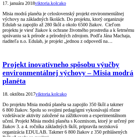
17. januára 2018
viktoria.kolcako
Misia modrá planéta je celoslovenský projekt environmentálnej
výchovy na základných školách. Do projektu, ktorý organizuje
Edulab sa zapojilo až 280 škôl a okolo 6500 žiakov. Cieľom
projektu je viesť žiakov k ochrane životného prostredia a k šetrnému
správaniu sa k prírode a prírodných zdrojom. Podľa Jána Machaja,
riaditeľa n.o. Edulab, je projekt „jednou z odpovedí na…
Projekt inovatívneho spôsobu výučby
environmentálnej výchovy – Misia modrá
planéta
18. októbra 2017
viktoria.kolcako
Do projektu Misia modrá planéta sa zapojilo 350 škôl a takmer
6 800 žiakov. Spolu so svojimi pedagógmi vykonávajú rôzne
vzdelávacie aktivity založené na zážitkovom a experimentálnom
učení. Projekt Misia modrá planéta s Kozmixom, ktorý je určený pre
žiakov 3. a 4. ročníka základných škôl, pripravila nezisková
organizácia EDULAB. Takmer 6 800 žiakov z 350 prihlásených