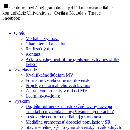
stop
Centrum mediálnej gramotnosti pri Fakulte masmediálnej
komunikácie Univerzity sv. Cyrila a Metoda v Trnave
Facebook
O nás
Mediálna výchova
Charakteristika centra
Realizačný tím
Kontakt
Acknowledgement of the goals and activities of the
IMEC
Vzdelávanie
Kvalifikačné štúdium MV
Formálne vzdelávanie na Slovensku
Projekty neformálneho vzdelávania
Zahraničné projekty v oblasti MV
Learning-by-doing
Výskum
Digitálni influenceri – edukačné roviny rozvoja
kritického myslenia a angažovanosti generácie Z
Testovacie centrum mediálnej gramotnosti
Mediálna gramotnosť dospelej populácie v SR
Stav mediálnej výchovy na slovenských základných