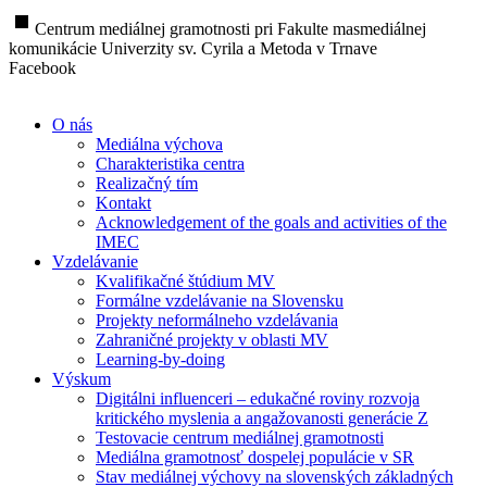
stop
Centrum mediálnej gramotnosti pri Fakulte masmediálnej
komunikácie Univerzity sv. Cyrila a Metoda v Trnave
Facebook
O nás
Mediálna výchova
Charakteristika centra
Realizačný tím
Kontakt
Acknowledgement of the goals and activities of the
IMEC
Vzdelávanie
Kvalifikačné štúdium MV
Formálne vzdelávanie na Slovensku
Projekty neformálneho vzdelávania
Zahraničné projekty v oblasti MV
Learning-by-doing
Výskum
Digitálni influenceri – edukačné roviny rozvoja
kritického myslenia a angažovanosti generácie Z
Testovacie centrum mediálnej gramotnosti
Mediálna gramotnosť dospelej populácie v SR
Stav mediálnej výchovy na slovenských základných