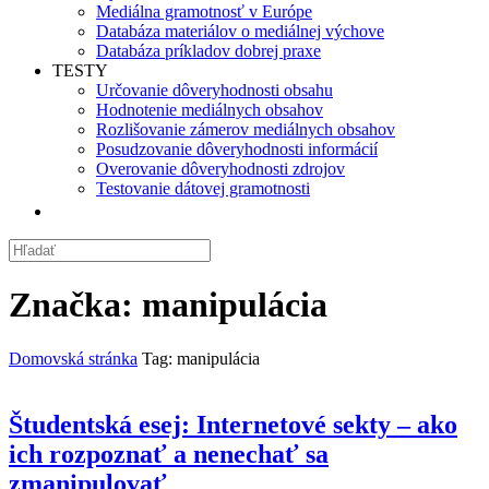
Mediálna gramotnosť v Európe
Databáza materiálov o mediálnej výchove
Databáza príkladov dobrej praxe
TESTY
Určovanie dôveryhodnosti obsahu
Hodnotenie mediálnych obsahov
Rozlišovanie zámerov mediálnych obsahov
Posudzovanie dôveryhodnosti informácií
Overovanie dôveryhodnosti zdrojov
Testovanie dátovej gramotnosti
Značka:
manipulácia
Domovská stránka
Tag: manipulácia
Študentská esej: Internetové sekty – ako
ich rozpoznať a nenechať sa
zmanipulovať