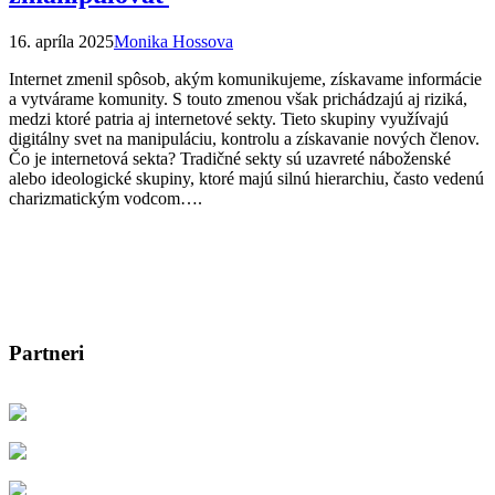
16. apríla 2025
Monika Hossova
Internet zmenil spôsob, akým komunikujeme, získavame informácie
a vytvárame komunity. S touto zmenou však prichádzajú aj riziká,
medzi ktoré patria aj internetové sekty. Tieto skupiny využívajú
digitálny svet na manipuláciu, kontrolu a získavanie nových členov.
Čo je internetová sekta? Tradičné sekty sú uzavreté náboženské
alebo ideologické skupiny, ktoré majú silnú hierarchiu, často vedenú
charizmatickým vodcom….
Partneri