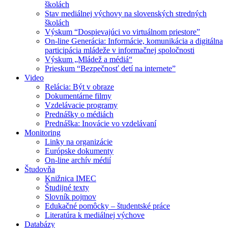
školách
Stav mediálnej výchovy na slovenských stredných
školách
Výskum “Dospievajúci vo virtuálnom priestore”
On-line Generácia: Informácie, komunikácia a digitálna
participácia mládeže v informačnej spoločnosti
Výskum „Mládež a médiá“
Prieskum “Bezpečnosť detí na internete”
Video
Relácia: Být v obraze
Dokumentárne filmy
Vzdelávacie programy
Prednášky o médiách
Prednáška: Inovácie vo vzdelávaní
Monitoring
Linky na organizácie
Európske dokumenty
On-line archív médií
Študovňa
Knižnica IMEC
Študijné texty
Slovník pojmov
Edukačné pomôcky – študentské práce
Literatúra k mediálnej výchove
Databázy