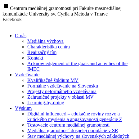
stop
Centrum mediálnej gramotnosti pri Fakulte masmediálnej
komunikácie Univerzity sv. Cyrila a Metoda v Trnave
Facebook
O nás
Mediálna výchova
Charakteristika centra
Realizačný tím
Kontakt
Acknowledgement of the goals and activities of the
IMEC
Vzdelávanie
Kvalifikačné štúdium MV
Formálne vzdelávanie na Slovensku
Projekty neformálneho vzdelávania
Zahraničné projekty v oblasti MV
Learning-by-doing
Výskum
Digitálni influenceri – edukačné roviny rozvoja
kritického myslenia a angažovanosti generácie Z
Testovacie centrum mediálnej gramotnosti
Mediálna gramotnosť dospelej populácie v SR
Stav mediálnej výchovy na slovenských základných