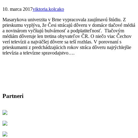
10. marca 2017
viktoria.kolcako
Masarykova univerzita v Brne vypracovala zaujímavú štúdiu. Z
prieskumu vyplýva, že Česi strácajú dôveru v domáce tlačové médiá
a novinárom vyčítajú bulvárnosť a podplatiteľnosť. Tlačovým
médiám dôveruje len tretina obyvateľov ČR. O niečo viac Čechov
verí televízii a najväčšej dôvere sa teší rozhlas. V porovnaní s
prieskumami z predchádzajúcich rokov stráca dôveru najrýchlejšie
televízia a televízne spravodajstvo….
Partneri