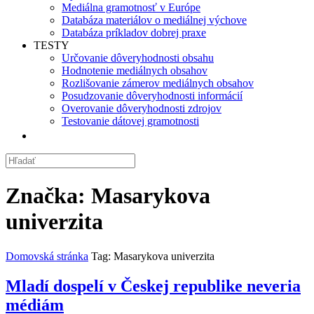
Mediálna gramotnosť v Európe
Databáza materiálov o mediálnej výchove
Databáza príkladov dobrej praxe
TESTY
Určovanie dôveryhodnosti obsahu
Hodnotenie mediálnych obsahov
Rozlišovanie zámerov mediálnych obsahov
Posudzovanie dôveryhodnosti informácií
Overovanie dôveryhodnosti zdrojov
Testovanie dátovej gramotnosti
Značka:
Masarykova
univerzita
Domovská stránka
Tag: Masarykova univerzita
Mladí dospelí v Českej republike neveria
médiám