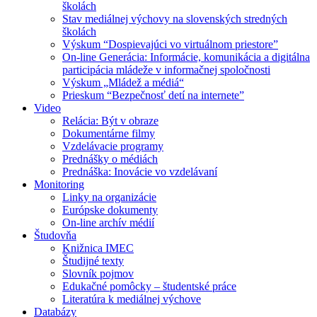
školách
Stav mediálnej výchovy na slovenských stredných
školách
Výskum “Dospievajúci vo virtuálnom priestore”
On-line Generácia: Informácie, komunikácia a digitálna
participácia mládeže v informačnej spoločnosti
Výskum „Mládež a médiá“
Prieskum “Bezpečnosť detí na internete”
Video
Relácia: Být v obraze
Dokumentárne filmy
Vzdelávacie programy
Prednášky o médiách
Prednáška: Inovácie vo vzdelávaní
Monitoring
Linky na organizácie
Európske dokumenty
On-line archív médií
Študovňa
Knižnica IMEC
Študijné texty
Slovník pojmov
Edukačné pomôcky – študentské práce
Literatúra k mediálnej výchove
Databázy