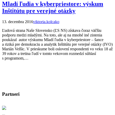
Mladí ľudia v kyberpriestore: výskum
Inštitútu pre verejné otázky
13. decembra 2016
viktoria.kolcako
Ľudová strana Naše Slovensko (ĽS NS) získava čoraz väčšiu
podporu medzi mladými. Na toto, ale aj na mnohé iné zistenia
poukázal autor výskumu Mladí ľudia v kyberpriestore – šance
a riziká pre demokraciu a analytik Inštitútu pre verejné otázky (IVO)
Marián Velšic. V prieskume boli oslovení respondenti vo veku 18 až
39 rokov a tretina ľudí v tomto vekovom rozmedzí súhlasí
s programom,…
Partneri