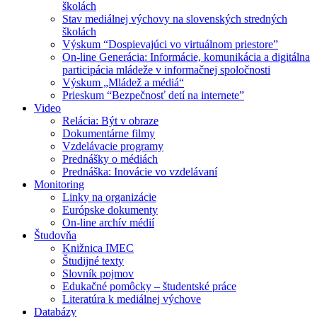
školách
Stav mediálnej výchovy na slovenských stredných
školách
Výskum “Dospievajúci vo virtuálnom priestore”
On-line Generácia: Informácie, komunikácia a digitálna
participácia mládeže v informačnej spoločnosti
Výskum „Mládež a médiá“
Prieskum “Bezpečnosť detí na internete”
Video
Relácia: Být v obraze
Dokumentárne filmy
Vzdelávacie programy
Prednášky o médiách
Prednáška: Inovácie vo vzdelávaní
Monitoring
Linky na organizácie
Európske dokumenty
On-line archív médií
Študovňa
Knižnica IMEC
Študijné texty
Slovník pojmov
Edukačné pomôcky – študentské práce
Literatúra k mediálnej výchove
Databázy