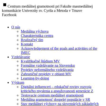
stop
Centrum mediálnej gramotnosti pri Fakulte masmediálnej
komunikácie Univerzity sv. Cyrila a Metoda v Trnave
Facebook
O nás
Mediálna výchova
Charakteristika centra
Realizačný tím
Kontakt
Acknowledgement of the goals and activities of the
IMEC
Vzdelávanie
Kvalifikačné štúdium MV
Formálne vzdelávanie na Slovensku
Projekty neformálneho vzdelávania
Zahraničné projekty v oblasti MV
Learning-by-doing
Výskum
Digitálni influenceri – edukačné roviny rozvoja
kritického myslenia a angažovanosti generácie Z
Testovacie centrum mediálnej gramotnosti
Mediálna gramotnosť dospelej populácie v SR
Stav mediálnej výchovy na slovenských základných