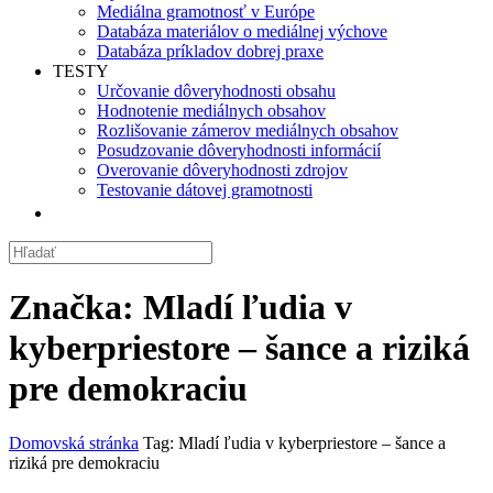
Mediálna gramotnosť v Európe
Databáza materiálov o mediálnej výchove
Databáza príkladov dobrej praxe
TESTY
Určovanie dôveryhodnosti obsahu
Hodnotenie mediálnych obsahov
Rozlišovanie zámerov mediálnych obsahov
Posudzovanie dôveryhodnosti informácií
Overovanie dôveryhodnosti zdrojov
Testovanie dátovej gramotnosti
Značka:
Mladí ľudia v
kyberpriestore – šance a riziká
pre demokraciu
Domovská stránka
Tag: Mladí ľudia v kyberpriestore – šance a
riziká pre demokraciu