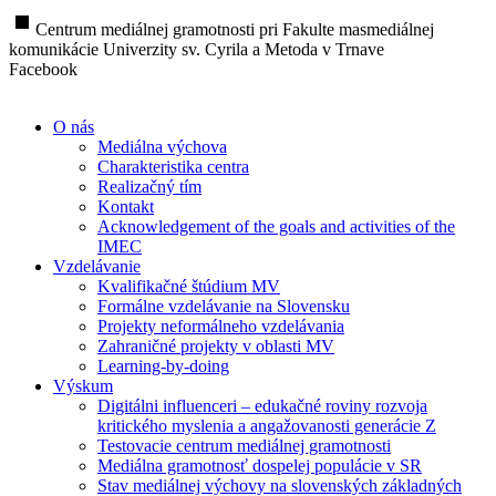
stop
Centrum mediálnej gramotnosti pri Fakulte masmediálnej
komunikácie Univerzity sv. Cyrila a Metoda v Trnave
Facebook
O nás
Mediálna výchova
Charakteristika centra
Realizačný tím
Kontakt
Acknowledgement of the goals and activities of the
IMEC
Vzdelávanie
Kvalifikačné štúdium MV
Formálne vzdelávanie na Slovensku
Projekty neformálneho vzdelávania
Zahraničné projekty v oblasti MV
Learning-by-doing
Výskum
Digitálni influenceri – edukačné roviny rozvoja
kritického myslenia a angažovanosti generácie Z
Testovacie centrum mediálnej gramotnosti
Mediálna gramotnosť dospelej populácie v SR
Stav mediálnej výchovy na slovenských základných