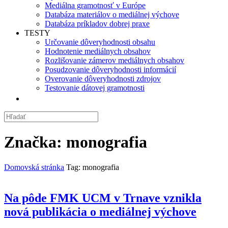
Mediálna gramotnosť v Európe
Databáza materiálov o mediálnej výchove
Databáza príkladov dobrej praxe
TESTY
Určovanie dôveryhodnosti obsahu
Hodnotenie mediálnych obsahov
Rozlišovanie zámerov mediálnych obsahov
Posudzovanie dôveryhodnosti informácií
Overovanie dôveryhodnosti zdrojov
Testovanie dátovej gramotnosti
Značka:
monografia
Domovská stránka
Tag: monografia
Na pôde FMK UCM v Trnave vznikla
nová publikácia o mediálnej výchove