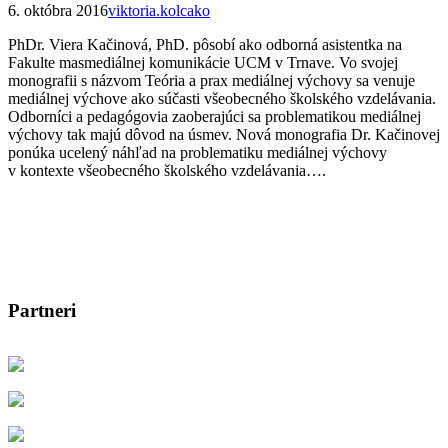
6. októbra 2016
viktoria.kolcako
PhDr. Viera Kačinová, PhD. pôsobí ako odborná asistentka na
Fakulte masmediálnej komunikácie UCM v Trnave. Vo svojej
monografii s názvom Teória a prax mediálnej výchovy sa venuje
mediálnej výchove ako súčasti všeobecného školského vzdelávania.
Odborníci a pedagógovia zaoberajúci sa problematikou mediálnej
výchovy tak majú dôvod na úsmev. Nová monografia Dr. Kačinovej
ponúka ucelený náhľad na problematiku mediálnej výchovy
v kontexte všeobecného školského vzdelávania….
Partneri