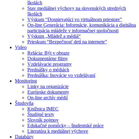
školách
Stav mediálnej výchovy na slovenských stredných
školách
Výskum “Dospievajúci vo virtuálnom priestore”
On-line Generácia: Informácie, komunikácia a digitálna
participácia mládeže v informačnej spoločnosti
Výskum „Mládež a médiá“
Prieskum “Bezpečnosť detí na internete”
Video
Relácia: Být v obraze
Dokumentárne filmy
Vzdelávacie programy
Prednášky o médiách
Prednáška: Inovácie vo vzdelávaní
Monitoring
Linky na organizácie
Európske dokumenty
On-line archív médií
Študovňa
Knižnica IMEC
Študijné texty
Slovník pojmov
Edukačné pomôcky – študentské práce
Literatúra k mediálnej výchove
Databázy