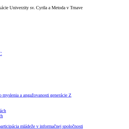
ácie Univerzity sv. Cyrila a Metoda v Trnave
EC
ho myslenia a angažovanosti generácie Z
lách
ch
articipácia mládeže v informačnej spoločnosti