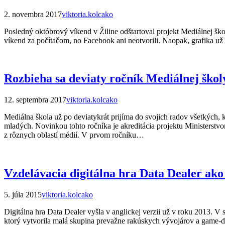
2. novembra 2017
viktoria.kolcako
Posledný októbrový víkend v Žiline odštartoval projekt Mediálnej ško
víkend za počítačom, no Facebook ani neotvorili. Naopak, grafika u
Rozbieha sa deviaty ročník Mediálnej škol
12. septembra 2017
viktoria.kolcako
Mediálna škola už po deviatykrát prijíma do svojich radov všetkých, 
mladých. Novinkou tohto ročníka je akreditácia projektu Ministerstv
z rôznych oblastí médií. V prvom ročníku…
Vzdelávacia digitálna hra Data Dealer ako
5. júla 2015
viktoria.kolcako
Digitálna hra Data Dealer vyšla v anglickej verzii už v roku 2013. 
ktorý vytvorila malá skupina prevažne rakúskych vývojárov a game-diz