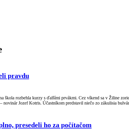
e
eli pravdu
 škola rozbehla kurzy s ďalšími prvákmi. Cez víkend sa v Žiline zorien
– novinár Jozef Kotris. Účastníkom predstavil niečo zo zákulisia bulvár
plno, presedeli ho za počítačom