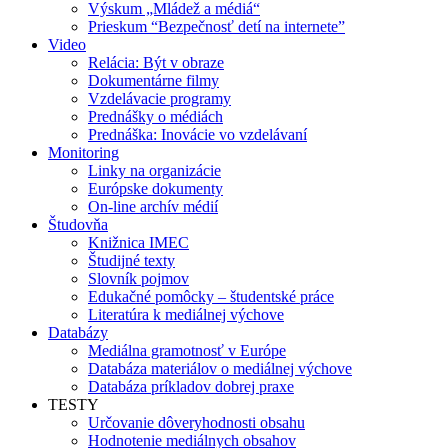
Výskum „Mládež a médiá“
Prieskum “Bezpečnosť detí na internete”
Video
Relácia: Být v obraze
Dokumentárne filmy
Vzdelávacie programy
Prednášky o médiách
Prednáška: Inovácie vo vzdelávaní
Monitoring
Linky na organizácie
Európske dokumenty
On-line archív médií
Študovňa
Knižnica IMEC
Študijné texty
Slovník pojmov
Edukačné pomôcky – študentské práce
Literatúra k mediálnej výchove
Databázy
Mediálna gramotnosť v Európe
Databáza materiálov o mediálnej výchove
Databáza príkladov dobrej praxe
TESTY
Určovanie dôveryhodnosti obsahu
Hodnotenie mediálnych obsahov