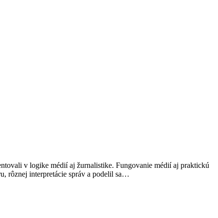
tovali v logike médií aj žurnalistike. Fungovanie médií aj praktickú
u, rôznej interpretácie správ a podelil sa…