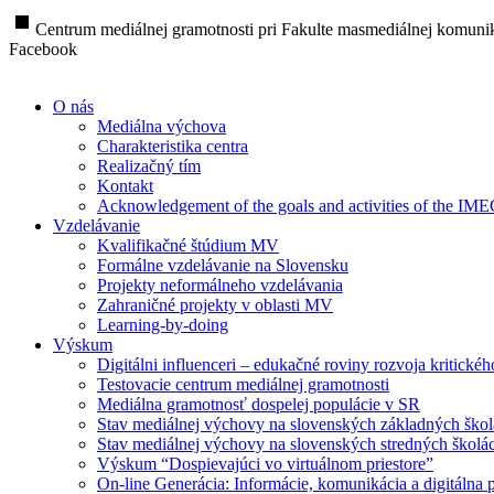
stop
Centrum mediálnej gramotnosti pri Fakulte masmediálnej komunik
Facebook
O nás
Mediálna výchova
Charakteristika centra
Realizačný tím
Kontakt
Acknowledgement of the goals and activities of the IM
Vzdelávanie
Kvalifikačné štúdium MV
Formálne vzdelávanie na Slovensku
Projekty neformálneho vzdelávania
Zahraničné projekty v oblasti MV
Learning-by-doing
Výskum
Digitálni influenceri – edukačné roviny rozvoja kritické
Testovacie centrum mediálnej gramotnosti
Mediálna gramotnosť dospelej populácie v SR
Stav mediálnej výchovy na slovenských základných ško
Stav mediálnej výchovy na slovenských stredných školá
Výskum “Dospievajúci vo virtuálnom priestore”
On-line Generácia: Informácie, komunikácia a digitálna p