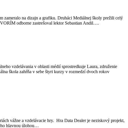
 zameralo na dizajn a grafiku. Druháci Mediálnej školy prežili celý
m TVORÍM odborne zastrešoval lektor Sebastian Andil….
álneho vzdelávania v oblasti médií sprostredkuje Laura, združenie
iálna škola zahŕňa v sebe štyri kurzy v rozmedzí dvoch rokov
iách vážne a vzdelávacie hry. Hra Data Dealer je neziskový projekt,
a jeho hlavnou úlohou…