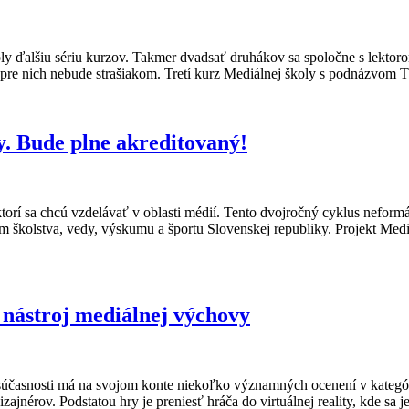
ly ďalšiu sériu kurzov. Takmer dvadsať druhákov sa spoločne s lektorom
ž pre nich nebude strašiakom. Tretí kurz Mediálnej školy s podnázvo
y. Bude plne akreditovaný!
ktorí sa chcú vzdelávať v oblasti médií. Tento dvojročný cyklus neform
om školstva, vedy, výskumu a športu Slovenskej republiky. Projekt Med
 nástroj mediálnej výchovy
V súčasnosti má na svojom konte niekoľko významných ocenení v kategór
ajnérov. Podstatou hry je preniesť hráča do virtuálnej reality, kde s