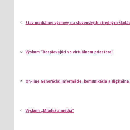
Stav mediálnej výchovy na slovenských stredných školá
Výskum “Dospievajúci vo virtuálnom priestore”
On-line Generácia: Informácie, komunikácia a digitálna
Výskum „Mládež a médiá“