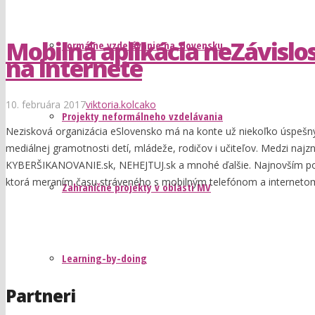
Mobilná aplikácia neZávislo
Formálne vzdelávanie na Slovensku
na internete
10. februára 2017
viktoria.kolcako
Projekty neformálneho vzdelávania
Nezisková organizácia eSlovensko má na konte už niekoľko úspešnýc
mediálnej gramotnosti detí, mládeže, rodičov i učiteľov. Medzi na
KYBERŠIKANOVANIE.sk, NEHEJTUJ.sk a mnohé ďalšie. Najnovším poči
ktorá meraním času stráveného s mobilným telefónom a internetom,
Zahraničné projekty v oblasti MV
Learning-by-doing
Partneri