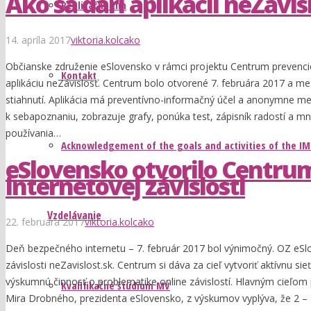
Ako sa darí aplikácii neZávis
Realizačný tím
14. apríla 2017
viktoria.kolcako
Občianske združenie eSlovensko v rámci projektu Centrum prevencie i
Kontakt
aplikáciu neZávislosť. Centrum bolo otvorené 7. februára 2017 a me
stiahnutí. Aplikácia má preventívno-informačný účel a anonymne me
k sebapoznaniu, zobrazuje grafy, ponúka test, zápisník radostí a 
používania…
Acknowledgement of the goals and activities of the I
eSlovensko otvorilo Centru
internetovej závislosti
Vzdelávanie
22. februára 2017
viktoria.kolcako
Deň bezpečného internetu – 7. február 2017 bol výnimočný. OZ eSlo
závislosti neZavislost.sk. Centrum si dáva za cieľ vytvoriť aktívnu si
výskumnú činnosť o problematike online závislostí. Hlavným cieľom p
Kvalifikačné štúdium MV
Mira Drobného, prezidenta eSlovensko, z výskumov vyplýva, že 2 