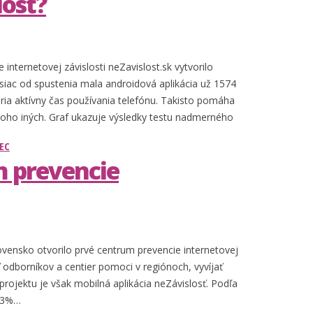
losť?
nternetovej závislosti neZavislost.sk vytvorilo
siac od spustenia mala androidová aplikácia už 1574
ria aktívny čas používania telefónu. Takisto pomáha
mnoho iných. Graf ukazuje výsledky testu nadmerného
MEC
m prevencie
vensko otvorilo prvé centrum prevencie internetovej
eť odborníkov a centier pomoci v regiónoch, vyvíjať
rojektu je však mobilná aplikácia neZávislosť. Podľa
– 3%…