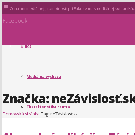
stop
Centrum mediálnej gramotnosti pri Fakulte masmediálnej komunikácie
Facebook
O nás
Mediálna výchova
Značka:
neZávislosť.s
Charakteristika centra
Domovská stránka
Tag: neZávislosť.sk