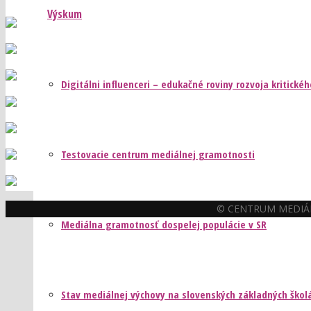
Výskum
Digitálni influenceri – edukačné roviny rozvoja kritick
Testovacie centrum mediálnej gramotnosti
© CENTRUM MEDIÁL
Mediálna gramotnosť dospelej populácie v SR
Stav mediálnej výchovy na slovenských základných škol