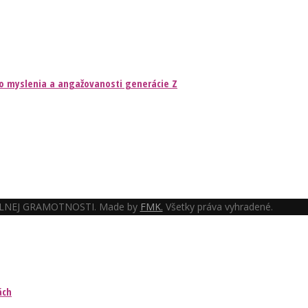
ého myslenia a angažovanosti generácie Z
NEJ GRAMOTNOSTI. Made by
FMK.
Všetky práva vyhradené.
ách