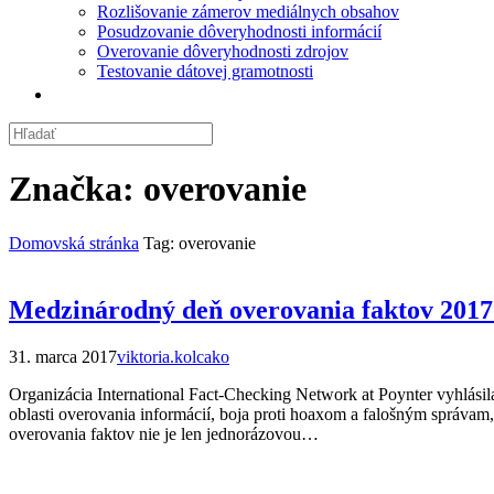
Rozlišovanie zámerov mediálnych obsahov
Posudzovanie dôveryhodnosti informácií
Overovanie dôveryhodnosti zdrojov
Testovanie dátovej gramotnosti
Značka:
overovanie
Domovská stránka
Tag: overovanie
Medzinárodný deň overovania faktov 2017:
31. marca 2017
viktoria.kolcako
Organizácia International Fact-Checking Network at Poynter vyhlásil
oblasti overovania informácií, boja proti hoaxom a falošným správam
overovania faktov nie je len jednorázovou…