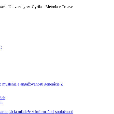
ácie Univerzity sv. Cyrila a Metoda v Trnave
EC
ho myslenia a angažovanosti generácie Z
lách
ch
articipácia mládeže v informačnej spoločnosti