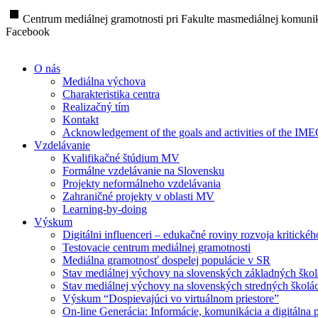
stop
Centrum mediálnej gramotnosti pri Fakulte masmediálnej komunik
Facebook
O nás
Mediálna výchova
Charakteristika centra
Realizačný tím
Kontakt
Acknowledgement of the goals and activities of the IM
Vzdelávanie
Kvalifikačné štúdium MV
Formálne vzdelávanie na Slovensku
Projekty neformálneho vzdelávania
Zahraničné projekty v oblasti MV
Learning-by-doing
Výskum
Digitálni influenceri – edukačné roviny rozvoja kritické
Testovacie centrum mediálnej gramotnosti
Mediálna gramotnosť dospelej populácie v SR
Stav mediálnej výchovy na slovenských základných ško
Stav mediálnej výchovy na slovenských stredných školá
Výskum “Dospievajúci vo virtuálnom priestore”
On-line Generácia: Informácie, komunikácia a digitálna p