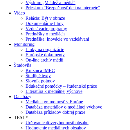
Výskum „Mládež a médiá“
Prieskum “Bezpečnosť detí na internete”
Video
Relácia: Být v obraze
Dokumentárne filmy
Vzdelávacie programy
Prednášky o médiách
Prednáška: Inovácie vo vzdelávaní
Monitoring
Linky na organizácie
Európske dokumenty
On-line archív médií
Študovňa
Knižnica IMEC
Študijné texty
Slovník pojmov
Edukačné pomôcky – študentské práce
Literatúra k mediálnej výchove
Databázy
Mediálna gramotnosť v Európe
Databáza materiálov o mediálnej výchove
Databáza príkladov dobrej praxe
TESTY
Určovanie dôveryhodnosti obsahu
Hodnotenie mediálnych obsahov