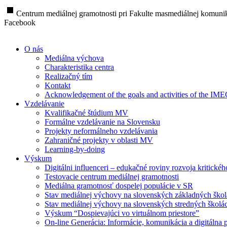
stop
Centrum mediálnej gramotnosti pri Fakulte masmediálnej komunik
Facebook
O nás
Mediálna výchova
Charakteristika centra
Realizačný tím
Kontakt
Acknowledgement of the goals and activities of the IM
Vzdelávanie
Kvalifikačné štúdium MV
Formálne vzdelávanie na Slovensku
Projekty neformálneho vzdelávania
Zahraničné projekty v oblasti MV
Learning-by-doing
Výskum
Digitálni influenceri – edukačné roviny rozvoja kritické
Testovacie centrum mediálnej gramotnosti
Mediálna gramotnosť dospelej populácie v SR
Stav mediálnej výchovy na slovenských základných ško
Stav mediálnej výchovy na slovenských stredných školá
Výskum “Dospievajúci vo virtuálnom priestore”
On-line Generácia: Informácie, komunikácia a digitálna p