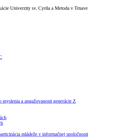
ácie Univerzity sv. Cyrila a Metoda v Trnave
EC
ho myslenia a angažovanosti generácie Z
lách
ch
articipácia mládeže v informačnej spoločnosti