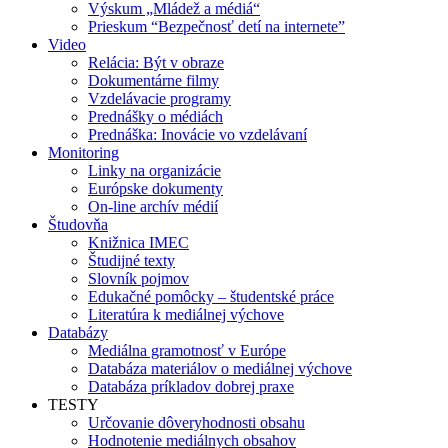
Výskum „Mládež a médiá“
Prieskum “Bezpečnosť detí na internete”
Video
Relácia: Být v obraze
Dokumentárne filmy
Vzdelávacie programy
Prednášky o médiách
Prednáška: Inovácie vo vzdelávaní
Monitoring
Linky na organizácie
Európske dokumenty
On-line archív médií
Študovňa
Knižnica IMEC
Študijné texty
Slovník pojmov
Edukačné pomôcky – študentské práce
Literatúra k mediálnej výchove
Databázy
Mediálna gramotnosť v Európe
Databáza materiálov o mediálnej výchove
Databáza príkladov dobrej praxe
TESTY
Určovanie dôveryhodnosti obsahu
Hodnotenie mediálnych obsahov