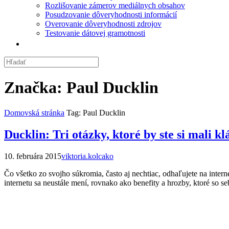
Rozlišovanie zámerov mediálnych obsahov
Posudzovanie dôveryhodnosti informácií
Overovanie dôveryhodnosti zdrojov
Testovanie dátovej gramotnosti
Značka:
Paul Ducklin
Domovská stránka
Tag: Paul Ducklin
Ducklin: Tri otázky, ktoré by ste si mali k
10. februára 2015
viktoria.kolcako
Čo všetko zo svojho súkromia, často aj nechtiac, odhaľujete na intern
internetu sa neustále mení, rovnako ako benefity a hrozby, ktoré so 