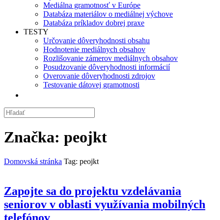
Mediálna gramotnosť v Európe
Databáza materiálov o mediálnej výchove
Databáza príkladov dobrej praxe
TESTY
Určovanie dôveryhodnosti obsahu
Hodnotenie mediálnych obsahov
Rozlišovanie zámerov mediálnych obsahov
Posudzovanie dôveryhodnosti informácií
Overovanie dôveryhodnosti zdrojov
Testovanie dátovej gramotnosti
Značka:
peojkt
Domovská stránka
Tag: peojkt
Zapojte sa do projektu vzdelávania
seniorov v oblasti využívania mobilných
telefónov