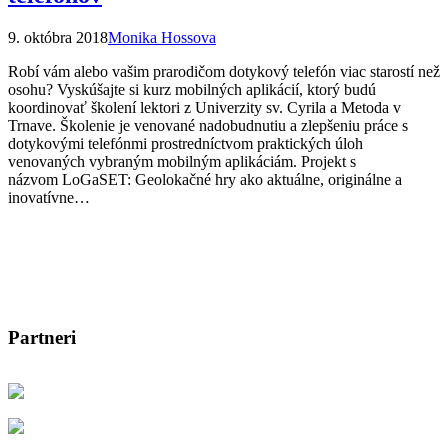
9. októbra 2018
Monika Hossova
Robí vám alebo vašim prarodičom dotykový telefón viac starostí než
osohu? Vyskúšajte si kurz mobilných aplikácií, ktorý budú
koordinovať školení lektori z Univerzity sv. Cyrila a Metoda v
Trnave. Školenie je venované nadobudnutiu a zlepšeniu práce s
dotykovými telefónmi prostredníctvom praktických úloh
venovaných vybraným mobilným aplikáciám. Projekt s
názvom LoGaSET: Geolokačné hry ako aktuálne, originálne a
inovatívne…
Partneri