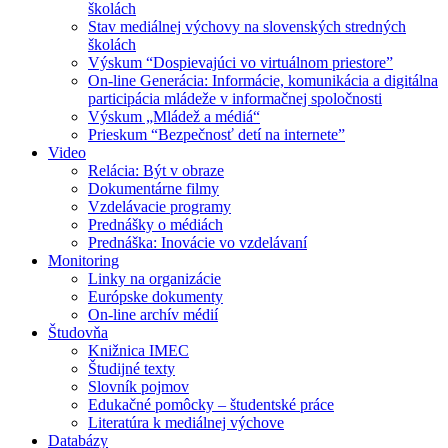
školách
Stav mediálnej výchovy na slovenských stredných
školách
Výskum “Dospievajúci vo virtuálnom priestore”
On-line Generácia: Informácie, komunikácia a digitálna
participácia mládeže v informačnej spoločnosti
Výskum „Mládež a médiá“
Prieskum “Bezpečnosť detí na internete”
Video
Relácia: Být v obraze
Dokumentárne filmy
Vzdelávacie programy
Prednášky o médiách
Prednáška: Inovácie vo vzdelávaní
Monitoring
Linky na organizácie
Európske dokumenty
On-line archív médií
Študovňa
Knižnica IMEC
Študijné texty
Slovník pojmov
Edukačné pomôcky – študentské práce
Literatúra k mediálnej výchove
Databázy