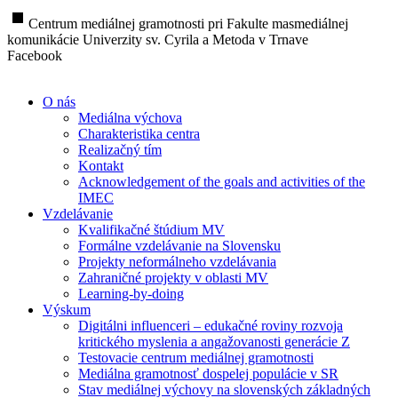
stop
Centrum mediálnej gramotnosti pri Fakulte masmediálnej
komunikácie Univerzity sv. Cyrila a Metoda v Trnave
Facebook
O nás
Mediálna výchova
Charakteristika centra
Realizačný tím
Kontakt
Acknowledgement of the goals and activities of the
IMEC
Vzdelávanie
Kvalifikačné štúdium MV
Formálne vzdelávanie na Slovensku
Projekty neformálneho vzdelávania
Zahraničné projekty v oblasti MV
Learning-by-doing
Výskum
Digitálni influenceri – edukačné roviny rozvoja
kritického myslenia a angažovanosti generácie Z
Testovacie centrum mediálnej gramotnosti
Mediálna gramotnosť dospelej populácie v SR
Stav mediálnej výchovy na slovenských základných