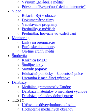
Výskum „Mládež a médiá“
Prieskum “Bezpečnosť detí na internete”
Video
Relácia: Být v obraze
Dokumentárne filmy
Vzdelávacie programy
Prednášky o médiách
Prednáška: Inovácie vo vzdelávaní
Monitoring
Linky na organizácie
Európske dokumenty
On-line archív médií
Študovňa
Knižnica IMEC
Študijné texty
Slovník pojmov
Edukačné pomôcky – študentské práce
Literatúra k mediálnej výchove
Databázy
Mediálna gramotnosť v Európe
Databáza materiálov o mediálnej výchove
Databáza príkladov dobrej praxe
TESTY
Určovanie dôveryhodnosti obsahu
Hodnotenie mediálnych obsahov