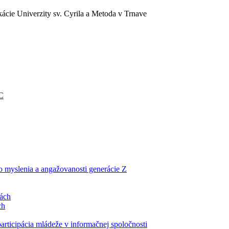
ácie Univerzity sv. Cyrila a Metoda v Trnave
EC
ho myslenia a angažovanosti generácie Z
lách
ch
articipácia mládeže v informačnej spoločnosti