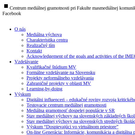
stop
Centrum mediálnej gramotnosti pri Fakulte masmediálnej komunik
Facebook
O nás
Mediálna výchova
Charakteristika centra
Realizačný tím
Kontakt
Acknowledgement of the goals and activities of the IM
Vzdelávanie
Kvalifikačné štúdium MV
Formálne vzdelávanie na Slovensku
Projekty neformálneho vzdelávania
Zahraničné projekty v oblasti MV
Learning-by-doing
Výskum
Digitálni influenceri – edukačné roviny rozvoja kritické
Testovacie centrum mediálnej gramotnosti
Mediálna gramotnosť dospelej populácie v SR
Stav mediálnej výchovy na slovenských základných ško
Stav mediálnej výchovy na slovenských stredných školá
Výskum “Dospievajúci vo virtuálnom priestore”
On-line Generácia: Informácie, komunikácia a digitálna p