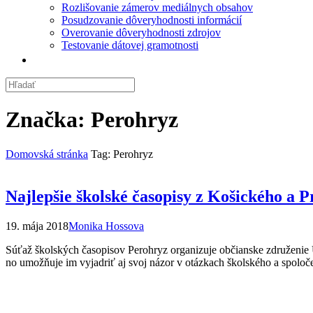
Rozlišovanie zámerov mediálnych obsahov
Posudzovanie dôveryhodnosti informácií
Overovanie dôveryhodnosti zdrojov
Testovanie dátovej gramotnosti
Značka:
Perohryz
Domovská stránka
Tag: Perohryz
Najlepšie školské časopisy z Košického a 
19. mája 2018
Monika Hossova
Súťaž školských časopisov Perohryz organizuje občianske združenie ÚL
no umožňuje im vyjadriť aj svoj názor v otázkach školského a spolo