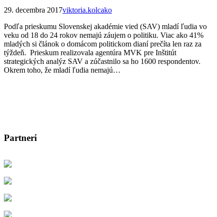
29. decembra 2017
viktoria.kolcako
Podľa prieskumu Slovenskej akadémie vied (SAV) mladí ľudia vo
veku od 18 do 24 rokov nemajú záujem o politiku. Viac ako 41%
mladých si článok o domácom politickom dianí prečíta len raz za
týždeň. Prieskum realizovala agentúra MVK pre Inštitút
strategických analýz SAV a zúčastnilo sa ho 1600 respondentov.
Okrem toho, že mladí ľudia nemajú…
Partneri