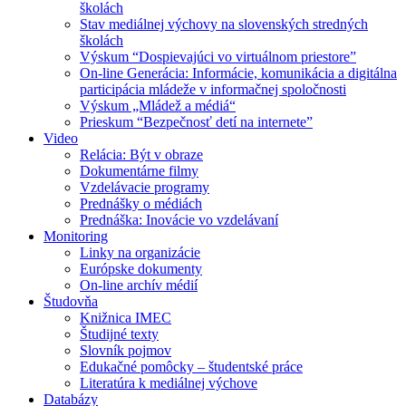
školách
Stav mediálnej výchovy na slovenských stredných
školách
Výskum “Dospievajúci vo virtuálnom priestore”
On-line Generácia: Informácie, komunikácia a digitálna
participácia mládeže v informačnej spoločnosti
Výskum „Mládež a médiá“
Prieskum “Bezpečnosť detí na internete”
Video
Relácia: Být v obraze
Dokumentárne filmy
Vzdelávacie programy
Prednášky o médiách
Prednáška: Inovácie vo vzdelávaní
Monitoring
Linky na organizácie
Európske dokumenty
On-line archív médií
Študovňa
Knižnica IMEC
Študijné texty
Slovník pojmov
Edukačné pomôcky – študentské práce
Literatúra k mediálnej výchove
Databázy