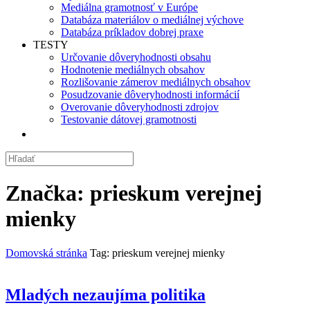
Mediálna gramotnosť v Európe
Databáza materiálov o mediálnej výchove
Databáza príkladov dobrej praxe
TESTY
Určovanie dôveryhodnosti obsahu
Hodnotenie mediálnych obsahov
Rozlišovanie zámerov mediálnych obsahov
Posudzovanie dôveryhodnosti informácií
Overovanie dôveryhodnosti zdrojov
Testovanie dátovej gramotnosti
Značka:
prieskum verejnej
mienky
Domovská stránka
Tag: prieskum verejnej mienky
Mladých nezaujíma politika