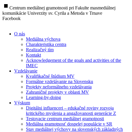
stop
Centrum mediálnej gramotnosti pri Fakulte masmediálnej
komunikácie Univerzity sv. Cyrila a Metoda v Trnave
Facebook
O nás
Mediálna výchova
Charakteristika centra
Realizačný tím
Kontakt
Acknowledgement of the goals and activities of the
IMEC
Vzdelávanie
Kvalifikačné štúdium MV
Formálne vzdelávanie na Slovensku
Projekty neformálneho vzdelávania
Zahraničné projekty v oblasti MV
Learning-by-doing
Výskum
Digitálni influenceri – edukačné roviny rozvoja
kritického myslenia a angažovanosti generácie Z
Testovacie centrum mediálnej gramotnosti
Mediálna gramotnosť dospelej populácie v SR
Stav mediálnej výchovy na slovenských základných