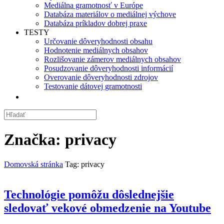
Mediálna gramotnosť v Európe
Databáza materiálov o mediálnej výchove
Databáza príkladov dobrej praxe
TESTY
Určovanie dôveryhodnosti obsahu
Hodnotenie mediálnych obsahov
Rozlišovanie zámerov mediálnych obsahov
Posudzovanie dôveryhodnosti informácií
Overovanie dôveryhodnosti zdrojov
Testovanie dátovej gramotnosti
Značka:
privacy
Domovská stránka
Tag: privacy
Technológie pomôžu dôslednejšie
sledovať vekové obmedzenie na Youtube