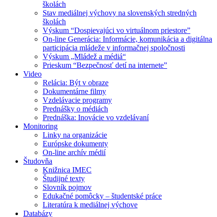
školách
Stav mediálnej výchovy na slovenských stredných
školách
Výskum “Dospievajúci vo virtuálnom priestore”
On-line Generácia: Informácie, komunikácia a digitálna
participácia mládeže v informačnej spoločnosti
Výskum „Mládež a médiá“
Prieskum “Bezpečnosť detí na internete”
Video
Relácia: Být v obraze
Dokumentárne filmy
Vzdelávacie programy
Prednášky o médiách
Prednáška: Inovácie vo vzdelávaní
Monitoring
Linky na organizácie
Európske dokumenty
On-line archív médií
Študovňa
Knižnica IMEC
Študijné texty
Slovník pojmov
Edukačné pomôcky – študentské práce
Literatúra k mediálnej výchove
Databázy