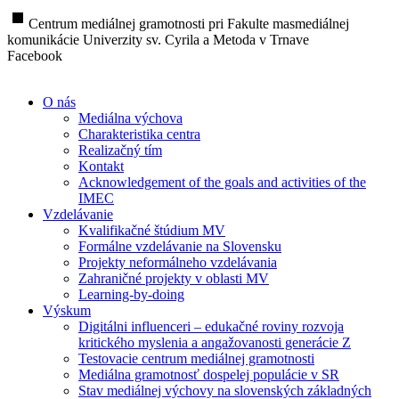
stop
Centrum mediálnej gramotnosti pri Fakulte masmediálnej
komunikácie Univerzity sv. Cyrila a Metoda v Trnave
Facebook
O nás
Mediálna výchova
Charakteristika centra
Realizačný tím
Kontakt
Acknowledgement of the goals and activities of the
IMEC
Vzdelávanie
Kvalifikačné štúdium MV
Formálne vzdelávanie na Slovensku
Projekty neformálneho vzdelávania
Zahraničné projekty v oblasti MV
Learning-by-doing
Výskum
Digitálni influenceri – edukačné roviny rozvoja
kritického myslenia a angažovanosti generácie Z
Testovacie centrum mediálnej gramotnosti
Mediálna gramotnosť dospelej populácie v SR
Stav mediálnej výchovy na slovenských základných