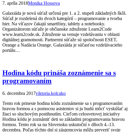
7. apríla 2018
Monika Hossova
Galaxiáda je nová súťaž určená pre 1. a 2. stupeň základných škôl.
Súťaž je rozdelená do dvoch kategórií – programovanie a tvorba
hier. Na víťazov čakajú smartfóny, tablety a notebooky.
Organizátorom súťaže je občianske združenie Learn2Code
www.learn2code.sk. Združenie sa venuje vzdelávaniu v oblasti
digitálnej gramotnosti. Partnermi súťaže sú spoločnosti ESET,
Orange a Nadácia Orange. Galaxiáda je súčasťou vzdelávacieho
portálu…
Hodina kódu prináša zoznámenie sa s
programovaním
6. decembra 2017
viktoria.kolcako
Tento rok prinesie hodina kódu zoznámenie sa s programovaním
hravou formou a s pomocou asistentov si ju budú môcť vyskúšať aj
žiaci so sluchovým postihnutím. Cieľom celosvetovej iniciatívy
Hodina kódu je zoznámiť deti so základmi programovania hravou
formou. Tento rok sa na Slovensku uskutoční v dňoch 4.-13.
decembra. Počas týchto dní si záujemcovia môžu preveriť svoje