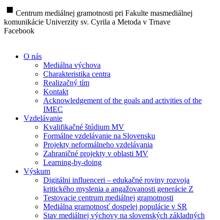
stop
Centrum mediálnej gramotnosti pri Fakulte masmediálnej
komunikácie Univerzity sv. Cyrila a Metoda v Trnave
Facebook
O nás
Mediálna výchova
Charakteristika centra
Realizačný tím
Kontakt
Acknowledgement of the goals and activities of the
IMEC
Vzdelávanie
Kvalifikačné štúdium MV
Formálne vzdelávanie na Slovensku
Projekty neformálneho vzdelávania
Zahraničné projekty v oblasti MV
Learning-by-doing
Výskum
Digitálni influenceri – edukačné roviny rozvoja
kritického myslenia a angažovanosti generácie Z
Testovacie centrum mediálnej gramotnosti
Mediálna gramotnosť dospelej populácie v SR
Stav mediálnej výchovy na slovenských základných