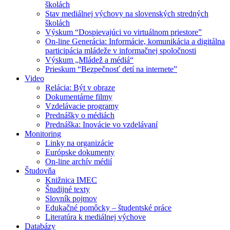
školách
Stav mediálnej výchovy na slovenských stredných
školách
Výskum “Dospievajúci vo virtuálnom priestore”
On-line Generácia: Informácie, komunikácia a digitálna
participácia mládeže v informačnej spoločnosti
Výskum „Mládež a médiá“
Prieskum “Bezpečnosť detí na internete”
Video
Relácia: Být v obraze
Dokumentárne filmy
Vzdelávacie programy
Prednášky o médiách
Prednáška: Inovácie vo vzdelávaní
Monitoring
Linky na organizácie
Európske dokumenty
On-line archív médií
Študovňa
Knižnica IMEC
Študijné texty
Slovník pojmov
Edukačné pomôcky – študentské práce
Literatúra k mediálnej výchove
Databázy