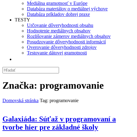
Mediálna gramotnosť v Európe
Databáza materiálov o mediálnej výchove
Databáza príkladov dobrej praxe
TESTY
Určovanie dôveryhodnosti obsahu
Hodnotenie mediálnych obsahov
Rozlišovanie zámerov mediálnych obsahov
Posudzovanie dôveryhodnosti informácií
Overovanie dôveryhodnosti zdrojov
Testovanie dátovej gramotnosti
Značka:
programovanie
Domovská stránka
Tag: programovanie
Galaxiáda: Súťaž v programovaní a
tvorbe hier pre základné školy