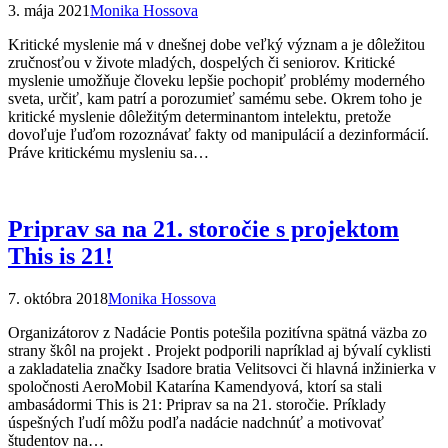
3. mája 2021
Monika Hossova
Kritické myslenie má v dnešnej dobe veľký význam a je dôležitou
zručnosťou v živote mladých, dospelých či seniorov. Kritické
myslenie umožňuje človeku lepšie pochopiť problémy moderného
sveta, určiť, kam patrí a porozumieť samému sebe. Okrem toho je
kritické myslenie dôležitým determinantom intelektu, pretože
dovoľuje ľuďom rozoznávať fakty od manipulácií a dezinformácií.
Práve kritickému mysleniu sa…
Priprav sa na 21. storočie s projektom
This is 21!
7. októbra 2018
Monika Hossova
Organizátorov z Nadácie Pontis potešila pozitívna spätná väzba zo
strany škôl na projekt . Projekt podporili napríklad aj bývalí cyklisti
a zakladatelia značky Isadore bratia Velitsovci či hlavná inžinierka v
spoločnosti AeroMobil Katarína Kamendyová, ktorí sa stali
ambasádormi This is 21: Priprav sa na 21. storočie. Príklady
úspešných ľudí môžu podľa nadácie nadchnúť a motivovať
študentov na…