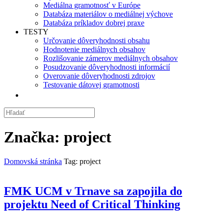
Mediálna gramotnosť v Európe
Databáza materiálov o mediálnej výchove
Databáza príkladov dobrej praxe
TESTY
Určovanie dôveryhodnosti obsahu
Hodnotenie mediálnych obsahov
Rozlišovanie zámerov mediálnych obsahov
Posudzovanie dôveryhodnosti informácií
Overovanie dôveryhodnosti zdrojov
Testovanie dátovej gramotnosti
Značka:
project
Domovská stránka
Tag: project
FMK UCM v Trnave sa zapojila do
projektu Need of Critical Thinking