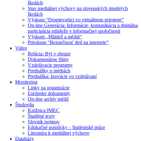
školách
Stav mediálnej výchovy na slovenských stredných
školách
Výskum “Dospievajúci vo virtuálnom priestore”
On-line Generácia: Informácie, komunikácia a digitálna
participácia mládeže v informačnej spoločnosti
Výskum „Mládež a médiá“
Prieskum “Bezpečnosť detí na internete”
Video
Relácia: Být v obraze
Dokumentárne filmy
Vzdelávacie programy
Prednášky o médiách
Prednáška: Inovácie vo vzdelávaní
Monitoring
Linky na organizácie
Európske dokumenty
On-line archív médií
Študovňa
Knižnica IMEC
Študijné texty
Slovník pojmov
Edukačné pomôcky – študentské práce
Literatúra k mediálnej výchove
Databázy