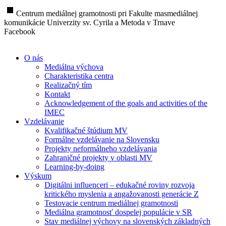
stop
Centrum mediálnej gramotnosti pri Fakulte masmediálnej
komunikácie Univerzity sv. Cyrila a Metoda v Trnave
Facebook
O nás
Mediálna výchova
Charakteristika centra
Realizačný tím
Kontakt
Acknowledgement of the goals and activities of the
IMEC
Vzdelávanie
Kvalifikačné štúdium MV
Formálne vzdelávanie na Slovensku
Projekty neformálneho vzdelávania
Zahraničné projekty v oblasti MV
Learning-by-doing
Výskum
Digitálni influenceri – edukačné roviny rozvoja
kritického myslenia a angažovanosti generácie Z
Testovacie centrum mediálnej gramotnosti
Mediálna gramotnosť dospelej populácie v SR
Stav mediálnej výchovy na slovenských základných