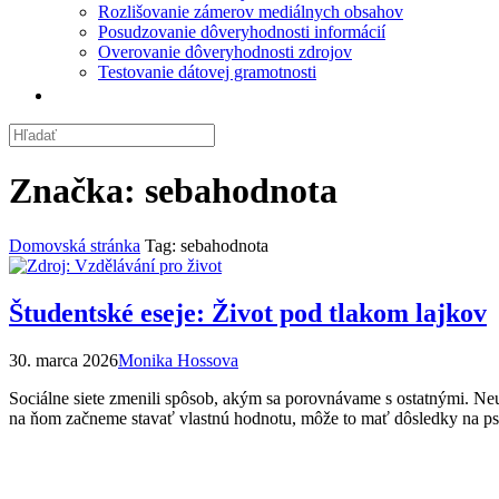
Rozlišovanie zámerov mediálnych obsahov
Posudzovanie dôveryhodnosti informácií
Overovanie dôveryhodnosti zdrojov
Testovanie dátovej gramotnosti
Značka:
sebahodnota
Domovská stránka
Tag: sebahodnota
Študentské eseje: Život pod tlakom lajkov
30. marca 2026
Monika Hossova
Sociálne siete zmenili spôsob, akým sa porovnávame s ostatnými. Neust
na ňom začneme stavať vlastnú hodnotu, môže to mať dôsledky na ps