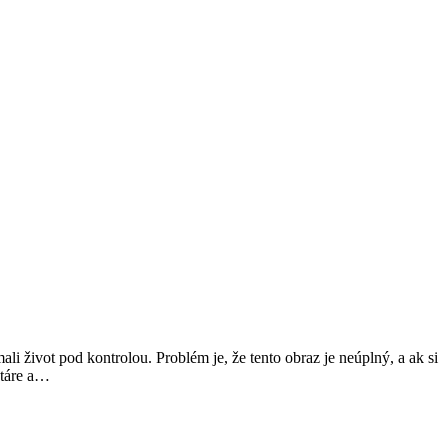
li život pod kontrolou. Problém je, že tento obraz je neúplný, a ak si
ntáre a…