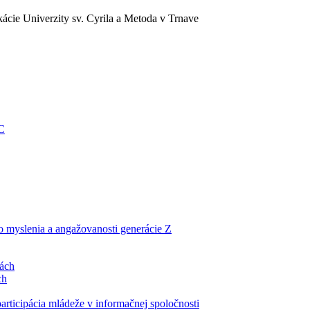
ácie Univerzity sv. Cyrila a Metoda v Trnave
EC
ho myslenia a angažovanosti generácie Z
lách
ch
articipácia mládeže v informačnej spoločnosti