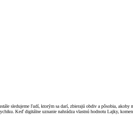
ále sledujeme ľudí, ktorým sa darí, zbierajú obdiv a pôsobia, akoby ma
ychiku. Keď digitálne uznanie nahrádza vlastnú hodnotu Lajky, kome