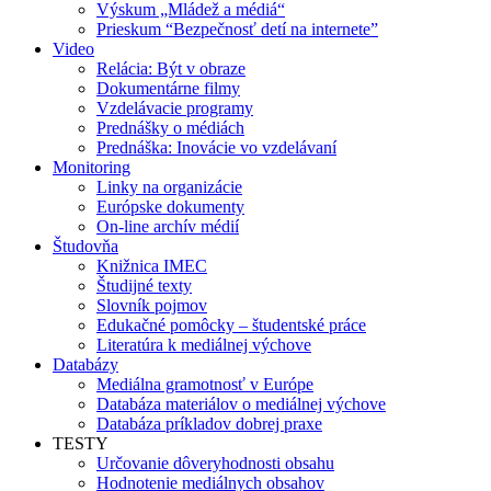
Výskum „Mládež a médiá“
Prieskum “Bezpečnosť detí na internete”
Video
Relácia: Být v obraze
Dokumentárne filmy
Vzdelávacie programy
Prednášky o médiách
Prednáška: Inovácie vo vzdelávaní
Monitoring
Linky na organizácie
Európske dokumenty
On-line archív médií
Študovňa
Knižnica IMEC
Študijné texty
Slovník pojmov
Edukačné pomôcky – študentské práce
Literatúra k mediálnej výchove
Databázy
Mediálna gramotnosť v Európe
Databáza materiálov o mediálnej výchove
Databáza príkladov dobrej praxe
TESTY
Určovanie dôveryhodnosti obsahu
Hodnotenie mediálnych obsahov