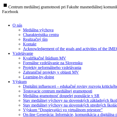
stop
Centrum mediálnej gramotnosti pri Fakulte masmediálnej komunik
Facebook
O nás
Mediálna výchova
Charakteristika centra
Realizačný tím
Kontakt
Acknowledgement of the goals and activities of the IM
Vzdelávanie
Kvalifikačné štúdium MV
Formálne vzdelávanie na Slovensku
Projekty neformálneho vzdelávania
Zahraničné projekty v oblasti MV
Learning-by-doing
Výskum
Digitálni influenceri – edukačné roviny rozvoja kritické
Testovacie centrum mediálnej gramotnosti
Mediálna gramotnosť dospelej populácie v SR
Stav mediálnej výchovy na slovenských základných ško
Stav mediálnej výchovy na slovenských stredných školá
Výskum “Dospievajúci vo virtuálnom priestore”
On-line Generácia: Informácie, komunikácia a digitálna p