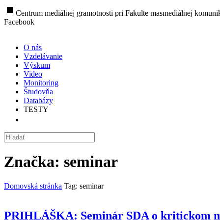
stop
Centrum mediálnej gramotnosti pri Fakulte masmediálnej komunik
Facebook
O nás
Vzdelávanie
Výskum
Video
Monitoring
Študovňa
Databázy
TESTY
Značka:
seminar
Domovská stránka
Tag: seminar
PRIHLÁŠKA: Seminár SDA o kritickom my