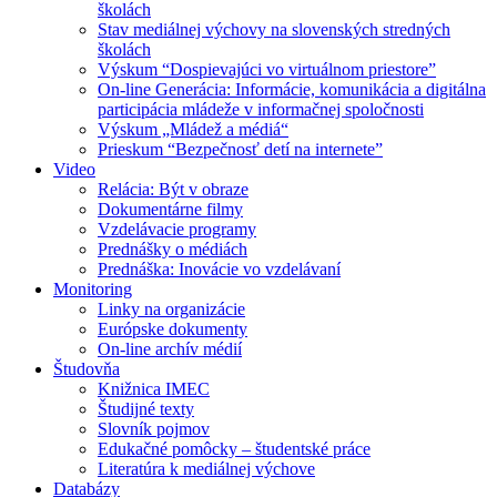
školách
Stav mediálnej výchovy na slovenských stredných
školách
Výskum “Dospievajúci vo virtuálnom priestore”
On-line Generácia: Informácie, komunikácia a digitálna
participácia mládeže v informačnej spoločnosti
Výskum „Mládež a médiá“
Prieskum “Bezpečnosť detí na internete”
Video
Relácia: Být v obraze
Dokumentárne filmy
Vzdelávacie programy
Prednášky o médiách
Prednáška: Inovácie vo vzdelávaní
Monitoring
Linky na organizácie
Európske dokumenty
On-line archív médií
Študovňa
Knižnica IMEC
Študijné texty
Slovník pojmov
Edukačné pomôcky – študentské práce
Literatúra k mediálnej výchove
Databázy