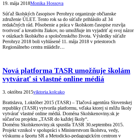
19. mája 2018
Monika Hossova
Súťaž školských časopisov Perohryz organizuje občianske
združenie ÚLET. Tento rok sa do súťaže prihlásilo až 34
redakčných rád. Pôsobenie a práca v školskom časopise rozvíja
tvorivosť a kreativitu žiakov, no umožňuje im vyjadriť aj svoj názor
v otázkach školského a spoločenského života. Výsledky súťaže
Perohryz 2018 boli vyhlásené 11. mája 2018 v priestoroch
Regionálneho centra mládeže…
Nová platforma TASR umožňuje školám
vytvárať si vlastné online médiá
3. októbra 2015
viktoria.kolcako
Bratislava, 1.október 2015 (TASR) – Tlačová agentúra Slovenskej
republiky (TASR) vytvorila platformu, vďaka ktorej si môžu školy
vytvárať vlastné online médiá. Doména Skolskenoviny.sk je
súčasťou projektu „TASR do každej školy“.
Doménu Skolskenoviny.sk spustila TASR 30.septembra 2015.
Projekt vznikol v spolupráci s Ministerstvom školstva, vedy,
výskumu a športu SR a Metodicko-pedagogickým centrom v