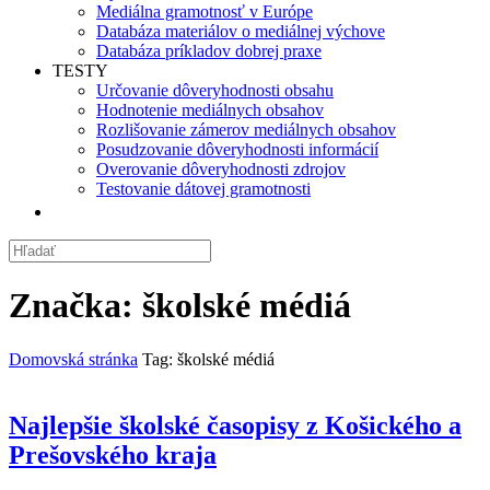
Mediálna gramotnosť v Európe
Databáza materiálov o mediálnej výchove
Databáza príkladov dobrej praxe
TESTY
Určovanie dôveryhodnosti obsahu
Hodnotenie mediálnych obsahov
Rozlišovanie zámerov mediálnych obsahov
Posudzovanie dôveryhodnosti informácií
Overovanie dôveryhodnosti zdrojov
Testovanie dátovej gramotnosti
Značka:
školské médiá
Domovská stránka
Tag: školské médiá
Najlepšie školské časopisy z Košického a
Prešovského kraja