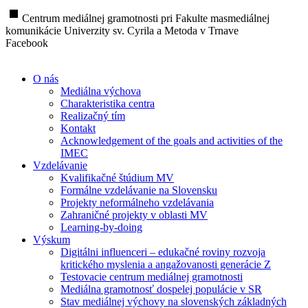
stop
Centrum mediálnej gramotnosti pri Fakulte masmediálnej
komunikácie Univerzity sv. Cyrila a Metoda v Trnave
Facebook
O nás
Mediálna výchova
Charakteristika centra
Realizačný tím
Kontakt
Acknowledgement of the goals and activities of the
IMEC
Vzdelávanie
Kvalifikačné štúdium MV
Formálne vzdelávanie na Slovensku
Projekty neformálneho vzdelávania
Zahraničné projekty v oblasti MV
Learning-by-doing
Výskum
Digitálni influenceri – edukačné roviny rozvoja
kritického myslenia a angažovanosti generácie Z
Testovacie centrum mediálnej gramotnosti
Mediálna gramotnosť dospelej populácie v SR
Stav mediálnej výchovy na slovenských základných