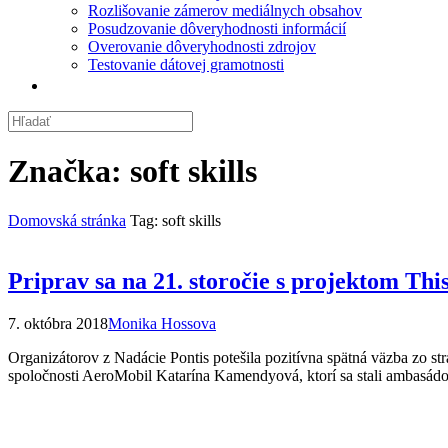
Rozlišovanie zámerov mediálnych obsahov
Posudzovanie dôveryhodnosti informácií
Overovanie dôveryhodnosti zdrojov
Testovanie dátovej gramotnosti
Značka:
soft skills
Domovská stránka
Tag: soft skills
Priprav sa na 21. storočie s projektom This
7. októbra 2018
Monika Hossova
Organizátorov z Nadácie Pontis potešila pozitívna spätná väzba zo stran
spoločnosti AeroMobil Katarína Kamendyová, ktorí sa stali ambasádo