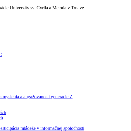
ácie Univerzity sv. Cyrila a Metoda v Trnave
EC
ho myslenia a angažovanosti generácie Z
lách
ch
articipácia mládeže v informačnej spoločnosti