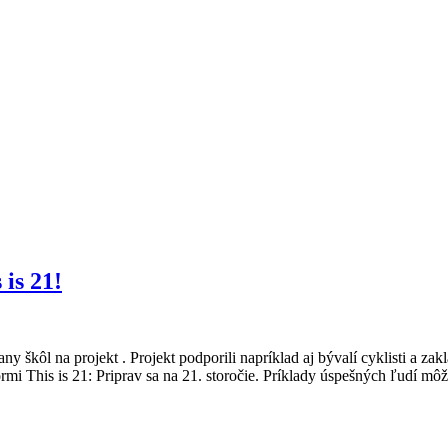
 is 21!
y škôl na projekt . Projekt podporili napríklad aj bývalí cyklisti a zakl
rmi This is 21: Priprav sa na 21. storočie. Príklady úspešných ľudí 