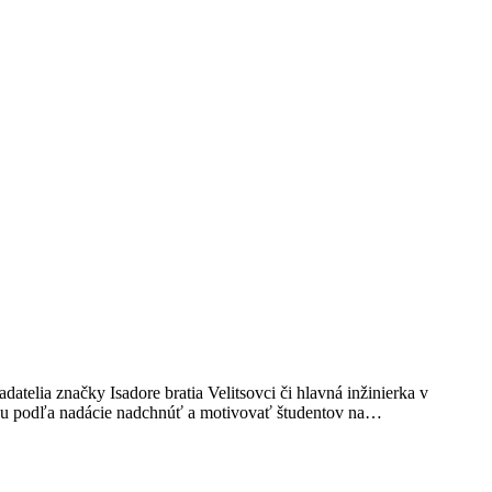
adatelia značky Isadore bratia Velitsovci či hlavná inžinierka v
môžu podľa nadácie nadchnúť a motivovať študentov na…