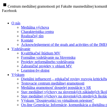
stop
Centrum mediálnej gramotnosti pri Fakulte masmediálnej komunik
Facebook
O nás
Mediálna výchova
Charakteristika centra
Realizačný tím
Kontakt
Acknowledgement of the goals and activities of the IM
Vzdelávanie
Kvalifikačné štúdium MV
Formálne vzdelávanie na Slovensku
Projekty neformálneho vzdelávania
Zahraničné projekty v oblasti MV
Learning-by-doing
Výskum
Digitálni influenceri – edukačné roviny rozvoja kritické
Testovacie centrum mediálnej gramotnosti
Mediálna gramotnosť dospelej populácie v SR
Stav mediálnej výchovy na slovenských základných ško
Stav mediálnej výchovy na slovenských stredných školá
Výskum “Dospievajúci vo virtuálnom priestore”
On-line Generácia: Informácie, komunikácia a digitálna p