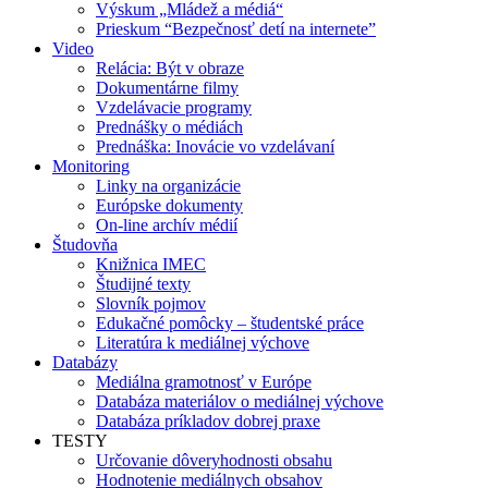
Výskum „Mládež a médiá“
Prieskum “Bezpečnosť detí na internete”
Video
Relácia: Být v obraze
Dokumentárne filmy
Vzdelávacie programy
Prednášky o médiách
Prednáška: Inovácie vo vzdelávaní
Monitoring
Linky na organizácie
Európske dokumenty
On-line archív médií
Študovňa
Knižnica IMEC
Študijné texty
Slovník pojmov
Edukačné pomôcky – študentské práce
Literatúra k mediálnej výchove
Databázy
Mediálna gramotnosť v Európe
Databáza materiálov o mediálnej výchove
Databáza príkladov dobrej praxe
TESTY
Určovanie dôveryhodnosti obsahu
Hodnotenie mediálnych obsahov