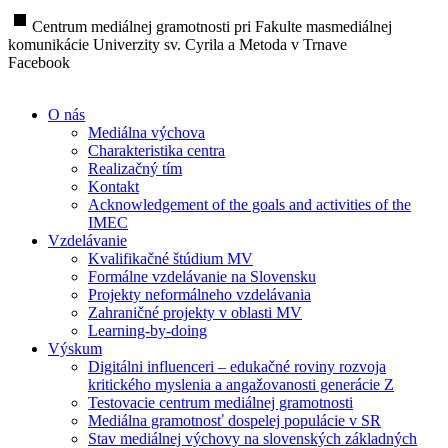
stop
Centrum mediálnej gramotnosti pri Fakulte masmediálnej
komunikácie Univerzity sv. Cyrila a Metoda v Trnave
Facebook
O nás
Mediálna výchova
Charakteristika centra
Realizačný tím
Kontakt
Acknowledgement of the goals and activities of the
IMEC
Vzdelávanie
Kvalifikačné štúdium MV
Formálne vzdelávanie na Slovensku
Projekty neformálneho vzdelávania
Zahraničné projekty v oblasti MV
Learning-by-doing
Výskum
Digitálni influenceri – edukačné roviny rozvoja
kritického myslenia a angažovanosti generácie Z
Testovacie centrum mediálnej gramotnosti
Mediálna gramotnosť dospelej populácie v SR
Stav mediálnej výchovy na slovenských základných