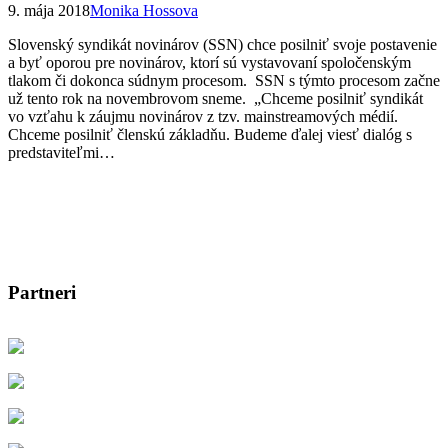
9. mája 2018
Monika Hossova
Slovenský syndikát novinárov (SSN) chce posilniť svoje postavenie
a byť oporou pre novinárov, ktorí sú vystavovaní spoločenským
tlakom či dokonca súdnym procesom. SSN s týmto procesom začne
už tento rok na novembrovom sneme. „Chceme posilniť syndikát
vo vzťahu k záujmu novinárov z tzv. mainstreamových médií.
Chceme posilniť členskú základňu. Budeme ďalej viesť dialóg s
predstaviteľmi…
Partneri