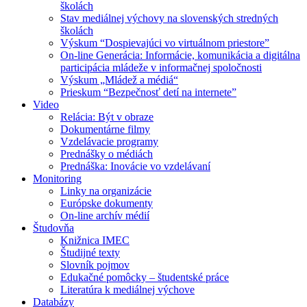
školách
Stav mediálnej výchovy na slovenských stredných
školách
Výskum “Dospievajúci vo virtuálnom priestore”
On-line Generácia: Informácie, komunikácia a digitálna
participácia mládeže v informačnej spoločnosti
Výskum „Mládež a médiá“
Prieskum “Bezpečnosť detí na internete”
Video
Relácia: Být v obraze
Dokumentárne filmy
Vzdelávacie programy
Prednášky o médiách
Prednáška: Inovácie vo vzdelávaní
Monitoring
Linky na organizácie
Európske dokumenty
On-line archív médií
Študovňa
Knižnica IMEC
Študijné texty
Slovník pojmov
Edukačné pomôcky – študentské práce
Literatúra k mediálnej výchove
Databázy