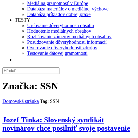
Mediálna gramotnosť v Európe
Databáza materiálov o mediálnej výchove
Databáza príkladov dobrej praxe
TESTY
Určovanie dôveryhodnosti obsahu
Hodnotenie mediálnych obsahov
Rozlišovanie zámerov mediálnych obsahov
Posudzovanie dôveryhodnosti informácií
Overovanie dôveryhodnosti zdrojov
Testovanie dátovej gramotnosti
Značka:
SSN
Domovská stránka
Tag: SSN
Jozef Tinka: Slovenský syndikát
novinárov chce posilniť svoje postavenie