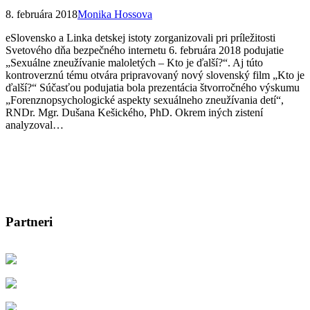
8. februára 2018
Monika Hossova
eSlovensko a Linka detskej istoty zorganizovali pri príležitosti
Svetového dňa bezpečného internetu 6. februára 2018 podujatie
„Sexuálne zneužívanie maloletých – Kto je ďalší?“. Aj túto
kontroverznú tému otvára pripravovaný nový slovenský film „Kto je
ďalší?“ Súčasťou podujatia bola prezentácia štvorročného výskumu
„Forenznopsychologické aspekty sexuálneho zneužívania detí“,
RNDr. Mgr. Dušana Kešického, PhD. Okrem iných zistení
analyzoval…
Partneri