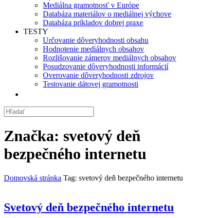
Mediálna gramotnosť v Európe
Databáza materiálov o mediálnej výchove
Databáza príkladov dobrej praxe
TESTY
Určovanie dôveryhodnosti obsahu
Hodnotenie mediálnych obsahov
Rozlišovanie zámerov mediálnych obsahov
Posudzovanie dôveryhodnosti informácií
Overovanie dôveryhodnosti zdrojov
Testovanie dátovej gramotnosti
Značka:
svetový deň
bezpečného internetu
Domovská stránka
Tag: svetový deň bezpečného internetu
Svetový deň bezpečného internetu