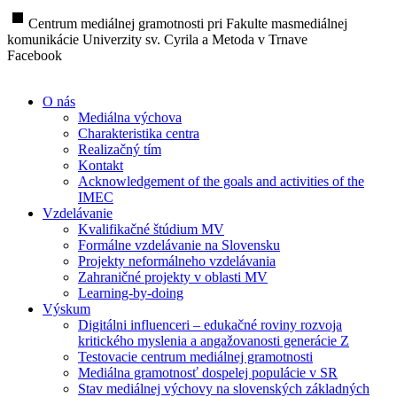
stop
Centrum mediálnej gramotnosti pri Fakulte masmediálnej
komunikácie Univerzity sv. Cyrila a Metoda v Trnave
Facebook
O nás
Mediálna výchova
Charakteristika centra
Realizačný tím
Kontakt
Acknowledgement of the goals and activities of the
IMEC
Vzdelávanie
Kvalifikačné štúdium MV
Formálne vzdelávanie na Slovensku
Projekty neformálneho vzdelávania
Zahraničné projekty v oblasti MV
Learning-by-doing
Výskum
Digitálni influenceri – edukačné roviny rozvoja
kritického myslenia a angažovanosti generácie Z
Testovacie centrum mediálnej gramotnosti
Mediálna gramotnosť dospelej populácie v SR
Stav mediálnej výchovy na slovenských základných