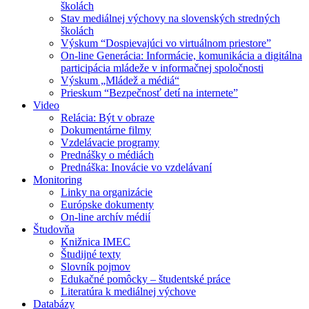
školách
Stav mediálnej výchovy na slovenských stredných
školách
Výskum “Dospievajúci vo virtuálnom priestore”
On-line Generácia: Informácie, komunikácia a digitálna
participácia mládeže v informačnej spoločnosti
Výskum „Mládež a médiá“
Prieskum “Bezpečnosť detí na internete”
Video
Relácia: Být v obraze
Dokumentárne filmy
Vzdelávacie programy
Prednášky o médiách
Prednáška: Inovácie vo vzdelávaní
Monitoring
Linky na organizácie
Európske dokumenty
On-line archív médií
Študovňa
Knižnica IMEC
Študijné texty
Slovník pojmov
Edukačné pomôcky – študentské práce
Literatúra k mediálnej výchove
Databázy