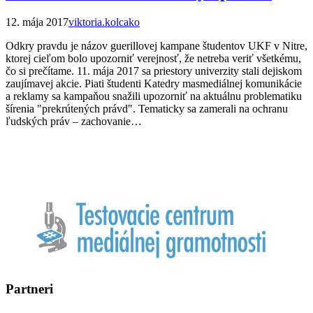
12. mája 2017
viktoria.kolcako
Odkry pravdu je názov guerillovej kampane študentov UKF v Nitre,
ktorej cieľom bolo upozorniť verejnosť, že netreba veriť všetkému,
čo si prečítame. 11. mája 2017 sa priestory univerzity stali dejiskom
zaujímavej akcie. Piati študenti Katedry masmediálnej komunikácie
a reklamy sa kampaňou snažili upozorniť na aktuálnu problematiku
šírenia "prekrútených právd". Tematicky sa zamerali na ochranu
ľudských práv – zachovanie…
Partneri