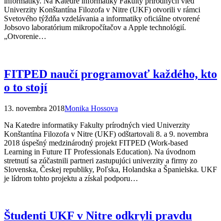
informatiky. Na Katedre informatiky Fakulty prírodných vied
Univerzity Konštantína Filozofa v Nitre (UKF) otvorili v rámci
Svetového týždňa vzdelávania a informatiky oficiálne otvorené
Jobsovo laboratórium mikropočítačov a Apple technológií.
„Otvorenie…
FITPED naučí programovať každého, kto
o to stojí
13. novembra 2018
Monika Hossova
Na Katedre informatiky Fakulty prírodných vied Univerzity
Konštantína Filozofa v Nitre (UKF) odštartovali 8. a 9. novembra
2018 úspešný medzinárodný projekt FITPED (Work-based
Learning in Future IT Professionals Education). Na úvodnom
stretnutí sa zúčastnili partneri zastupujúci univerzity a firmy zo
Slovenska, Českej republiky, Poľska, Holandska a Španielska. UKF
je lídrom tohto projektu a získal podporu…
Študenti UKF v Nitre odkryli pravdu