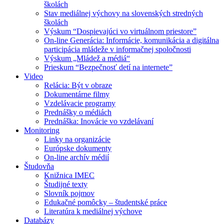
školách
Stav mediálnej výchovy na slovenských stredných
školách
Výskum “Dospievajúci vo virtuálnom priestore”
On-line Generácia: Informácie, komunikácia a digitálna
participácia mládeže v informačnej spoločnosti
Výskum „Mládež a médiá“
Prieskum “Bezpečnosť detí na internete”
Video
Relácia: Být v obraze
Dokumentárne filmy
Vzdelávacie programy
Prednášky o médiách
Prednáška: Inovácie vo vzdelávaní
Monitoring
Linky na organizácie
Európske dokumenty
On-line archív médií
Študovňa
Knižnica IMEC
Študijné texty
Slovník pojmov
Edukačné pomôcky – študentské práce
Literatúra k mediálnej výchove
Databázy