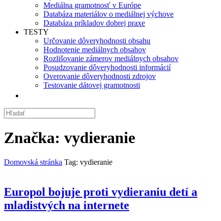
Mediálna gramotnosť v Európe
Databáza materiálov o mediálnej výchove
Databáza príkladov dobrej praxe
TESTY
Určovanie dôveryhodnosti obsahu
Hodnotenie mediálnych obsahov
Rozlišovanie zámerov mediálnych obsahov
Posudzovanie dôveryhodnosti informácií
Overovanie dôveryhodnosti zdrojov
Testovanie dátovej gramotnosti
Značka:
vydieranie
Domovská stránka
Tag: vydieranie
Europol bojuje proti vydieraniu detí a
mladistvých na internete