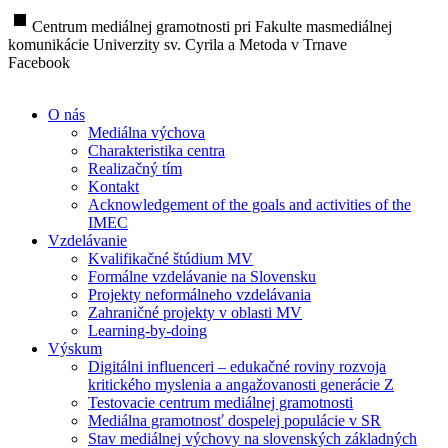
stop
Centrum mediálnej gramotnosti pri Fakulte masmediálnej
komunikácie Univerzity sv. Cyrila a Metoda v Trnave
Facebook
O nás
Mediálna výchova
Charakteristika centra
Realizačný tím
Kontakt
Acknowledgement of the goals and activities of the
IMEC
Vzdelávanie
Kvalifikačné štúdium MV
Formálne vzdelávanie na Slovensku
Projekty neformálneho vzdelávania
Zahraničné projekty v oblasti MV
Learning-by-doing
Výskum
Digitálni influenceri – edukačné roviny rozvoja
kritického myslenia a angažovanosti generácie Z
Testovacie centrum mediálnej gramotnosti
Mediálna gramotnosť dospelej populácie v SR
Stav mediálnej výchovy na slovenských základných