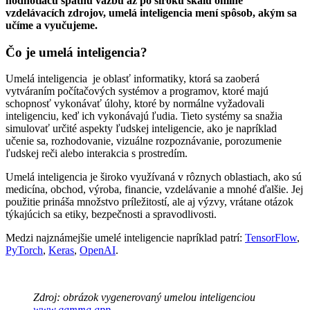
hodnotiacu spätnú väzbu až po širokú škálu online
vzdelávacích zdrojov, umelá inteligencia mení spôsob, akým sa
učíme a vyučujeme.
Čo je umelá inteligencia?
Umelá inteligencia je oblasť informatiky, ktorá sa zaoberá
vytváraním počítačových systémov a programov, ktoré majú
schopnosť vykonávať úlohy, ktoré by normálne vyžadovali
inteligenciu, keď ich vykonávajú ľudia. Tieto systémy sa snažia
simulovať určité aspekty ľudskej inteligencie, ako je napríklad
učenie sa, rozhodovanie, vizuálne rozpoznávanie, porozumenie
ľudskej reči alebo interakcia s prostredím.
Umelá inteligencia je široko využívaná v rôznych oblastiach, ako sú
medicína, obchod, výroba, financie, vzdelávanie a mnohé ďalšie. Jej
použitie prináša množstvo príležitostí, ale aj výzvy, vrátane otázok
týkajúcich sa etiky, bezpečnosti a spravodlivosti.
Medzi najznámejšie umelé inteligencie napríklad patrí:
TensorFlow
,
PyTorch
,
Keras
,
OpenAI
.
Zdroj: obrázok vygenerovaný umelou inteligenciou
www.gamma.app