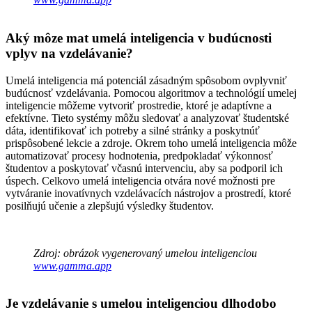
Aký môze mat umelá inteligencia v budúcnosti
vplyv na vzdelávanie?
Umelá inteligencia má potenciál zásadným spôsobom ovplyvniť
budúcnosť vzdelávania. Pomocou algoritmov a technológií umelej
inteligencie môžeme vytvoriť prostredie, ktoré je adaptívne a
efektívne. Tieto systémy môžu sledovať a analyzovať študentské
dáta, identifikovať ich potreby a silné stránky a poskytnúť
prispôsobené lekcie a zdroje. Okrem toho umelá inteligencia môže
automatizovať procesy hodnotenia, predpokladať výkonnosť
študentov a poskytovať včasnú intervenciu, aby sa podporil ich
úspech. Celkovo umelá inteligencia otvára nové možnosti pre
vytváranie inovatívnych vzdelávacích nástrojov a prostredí, ktoré
posilňujú učenie a zlepšujú výsledky študentov.
Zdroj: obrázok vygenerovaný umelou inteligenciou
www.gamma.app
Je vzdelávanie s umelou inteligenciou dlhodobo