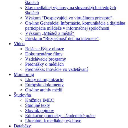
školách
Stav mediálnej výchovy na slovenských stredných
školách
Výskum “Dospievajúci vo virtuálnom priestore”
On-line Generácia: Informácie, komunikácia a digitálna
participácia mládeže v informačnej spoločnosti
Výskum „Mládež a médiá“
Prieskum “Bezpečnosť detí na internete”
Video
Relácia: Být v obraze
Dokumentárne filmy
Vzdelávacie programy
Prednášky o médiách
Prednáška: Inovácie vo vzdelávaní
Monitoring
Linky na organizácie
Európske dokumenty
On-line archív médií
Študovňa
Knižnica IMEC
Študijné texty
Slovník pojmov
Edukačné pomôcky – študentské práce
Literatúra k mediálnej výchove
Databázy