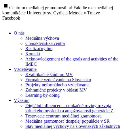
stop
Centrum mediálnej gramotnosti pri Fakulte masmediálnej
komunikácie Univerzity sv. Cyrila a Metoda v Trnave
Facebook
O nás
Mediálna výchova
Charakteristika centra
Realizačný tím
Kontakt
Acknowledgement of the goals and activities of the
IMEC
Vzdelávanie
Kvalifikačné štúdium MV
Formálne vzdelávanie na Slovensku
Projekty neformálneho vzdelávania
Zahraničné projekty v oblasti MV
Learning-by-doing
Výskum
Digitálni influenceri – edukačné roviny rozvoja
kritického myslenia a angažovanosti generácie Z
Testovacie centrum mediálnej gramotnosti
Mediálna gramotnosť dospelej populácie v SR
Stav mediálnej výchovy na slovenských základných