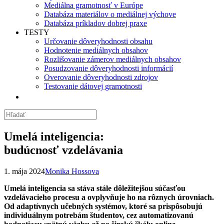
Mediálna gramotnosť v Európe
Databáza materiálov o mediálnej výchove
Databáza príkladov dobrej praxe
TESTY
Určovanie dôveryhodnosti obsahu
Hodnotenie mediálnych obsahov
Rozlišovanie zámerov mediálnych obsahov
Posudzovanie dôveryhodnosti informácií
Overovanie dôveryhodnosti zdrojov
Testovanie dátovej gramotnosti
Umelá inteligencia:
budúcnosť vzdelávania
1. mája 2024
Monika Hossova
Umelá inteligencia sa stáva stále dôležitejšou súčasťou
vzdelávacieho procesu a ovplyvňuje ho na rôznych úrovniach.
Od adaptívnych učebných systémov, ktoré sa prispôsobujú
individuálnym potrebám študentov, cez automatizovanú