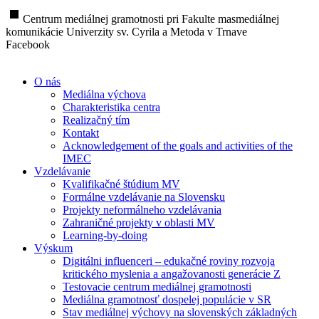
stop
Centrum mediálnej gramotnosti pri Fakulte masmediálnej
komunikácie Univerzity sv. Cyrila a Metoda v Trnave
Facebook
O nás
Mediálna výchova
Charakteristika centra
Realizačný tím
Kontakt
Acknowledgement of the goals and activities of the
IMEC
Vzdelávanie
Kvalifikačné štúdium MV
Formálne vzdelávanie na Slovensku
Projekty neformálneho vzdelávania
Zahraničné projekty v oblasti MV
Learning-by-doing
Výskum
Digitálni influenceri – edukačné roviny rozvoja
kritického myslenia a angažovanosti generácie Z
Testovacie centrum mediálnej gramotnosti
Mediálna gramotnosť dospelej populácie v SR
Stav mediálnej výchovy na slovenských základných