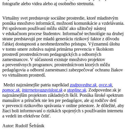
fotografie alebo videa alebo aj osobného stretnutia.
Virtuálny svet predstavuje sociálne prostredie, ktoré mladistvým
ponúka množstvo informácií, možností komunikácie a vzdelávania.
Pri správnom používaní môžu slúžiť ako užitočný nástroj
v edukačnom procese študentov. Informačné technológie na druhej
strane predstavujú pre mladú generáciu rizikový faktor z dôvodu
ľahkej dostupnosti a neobmedzeného prístupu. Významnú úlohu
v tomto smere zohráva najmä primárna prevencia v školskom
prostredí prostredníctvom pedagogických a odborných
zamestnancov. V súčasnosti existuje množstvo projektov
a preventívnych programov, prostredníctvom ktorých môžu
pedagógovia a odborní zamestnanci zabezpečovať ochranu žiakov
vo virtuálnom prostredí.
Medzi najznámejšie patria napríklad
zodpovedne.sk
,
ovce.sk
,
pomoc.sk
,
internetovazavislost.sk
a
stopline.sk
. Zodpovedne.sk je
najznámejším projektom základných škôl. Ponúka široké spektrum
manuálov a príručiek nie len pre pedagógov, ale aj rodičov detí
v prevencii rizikového správania v online priestore. Je dôležité, aby
žiaci boli informovaní o rizikách spojených s používaním internetu
a vedeli im efektívne čeliť.
Autor: Rudolf Šefránik