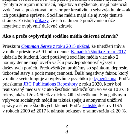
rýchlym zdrojom informácií, nápadov a myšlienok, majú potenciál
vzdelávať a poskytovať priestor pre kreativitu a sebavyjadrenie – ak
ich použijeme správne. Sociálne média majú ale aj svoje tienisté
stránky. Existujú
dôkazy
, že ich nadmerné používanie môže
negatívne ovplyvniť duševné zdravie.
Ako a prečo ovplyvňujú sociálne média duševné zdravie?
Prieskum
Common Sense
z roku 2015 ukázal
, že tínedžeri trávia
v online priestore až 9 hodín denne.
Kanadská štúdia z roku 2017
ukázala že študenti, ktorí používajú sociálne médiá viac ako 2
hodiny denne majú oveľa väčšiu pravdepodobnosť výskytu
duševných porúch. Predovšetkým problémy so spánkom, depresie,
úzkostné stavy a pocit menejcennosti. Ďalší negatívny faktor, ktorý
v online svete funguje a ovplyvňuje psychiku je
kyberšikana
. Podľa
prieskumu
JRC Publications Repository
z roku 2020, ktorý bol
realizovaný medzi viac ako šesťtisíc mládežníkmi vo veku 10 až 18
rokov, ukázal že až 50 % z nich zažili kyberšikanu. S negatívnym
vplyvom sociálnych médií sa taktiež spájajú anonymné urážlivé
správy a šírenie škodlivých klebiet. Podľa
štatistík
došlo v USA
v rokoch 2009 až 2017 k nárastu pokusov o samovraždu až 20 %.
Z
d