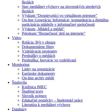
školách
Stav mediálnej výchovy na slovenských stredných
školách
Výskum “Dospievajúci vo virtuálnom priestore”
On-line Generácia: Informácie, komunikácia a digitálna
participácia mládeže v informačnej spoločnosti
Výskum „Mládež a médiá“
Prieskum “Bezpečnosť detí na internete”
Video
Relácia: Být v obraze
Dokumentárne filmy
Vzdelávacie programy
Prednášky o médiách
Prednáška: Inovácie vo vzdelávaní
Monitoring
Linky na organizácie
Európske dokumenty
On-line archív médií
Študovňa
Knižnica IMEC
Študijné texty
Slovník pojmov
Edukačné pomôcky – študentské práce
Literatúra k mediálnej výchove
Databázy