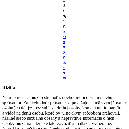
Z
d
r
oj
:
v
o
xi
n
n
o
v
a.
c
o
m
Riziká
Na internete sa možno stretnúť s nevhodnými obsahmi alebo
správaním. Za nevhodné správanie sa považuje najmä zverejňovanie
osobných údajov bez súhlasu druhej osoby, komentáre, fotografie
a videá na danú osobu, ktoré by ju nejakým spôsobom zraňovali,
násilné alebo sexuálne obsahy a nepravdivé informácie o nich.
Osoby môžu na internete taktiež zažiť aj nátlak a vydieranie.
Napríklad za účelom sexuálneho styku, nátlak spojený s poslaním