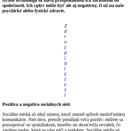
týchto technológií sa stáva predpokladom ich začlenenia do
spoločnosti. Ich vplyv môže byť ale aj negatívny, či už na naše
psychické alebo fyzické zdravie.
Z
d
r
o
j:
p
i
n
t
e
r
e
s
t
Pozitíva a negatíva sociálnych sietí
Sociálne médiá sú silný nástroj, ktorý zmenil spôsob medziľudskej
komunikácie. Niet divu, pretože prinášajú veľa pozitív: môžete sa
porozprávať so spolužiakom, ktorého ste desaťročia nevideli, čo
zaujíma osobu, ktorá sa vám páči a podobne. Sociálne média sú