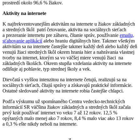
prostredí okolo 96,6 % žiakov.
Aktivity na internete
K najfrekventovanejším aktivitám na internete u žiakov základných
a stredných škôl patrí četovanie, aktivita na sociálnych sieťach
a prezeranie internetu pre zábavu, čítanie správ, používanie
emailu,
sťahovanie aplikácií
alebo hraniu digitálnych hier. Takmer všetkým
aktivitám sa na internete častejšie takmer každý deň alebo každý deň
venujú žiaci stredných škôl okrem hrania hier a nahrávania vlastnej
tvorby na internet, ktorým sa vo väčšej miere venujú žiaci na
základných školách. Okrem stupňa vzdelania aktivity na internete
odlišuje aj pohlavie, typ strednej školy a vek.
Dievčatá s vyššou intenzitou na internete četujú, realizujú sa na
sociálnych sieťach, čítajú správy a získavajú praktické informácie.
Ostatné sledované aktivity na internete robia častejšie chlapci.
Podľa výskumu už spomínaného Centra vedecko-technických
informácií SR väčšina žiakov základných a stredných škôl začala
prvý krát používať internet vo veku 7 až 12 rokov. 12,5 %
opýtaných malo menej ako 7 rokov, 8,4 % malo viac ako 13 rokov
a 0,3 % ešte nikdy neboli na internete.