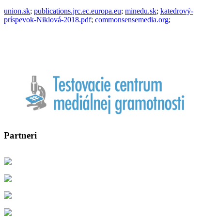
union.sk
;
publications.jrc.ec.europa.eu
;
minedu.sk
;
katedrový-
príspevok-Niklová-2018.pdf
;
commonsensemedia.org
;
Partneri