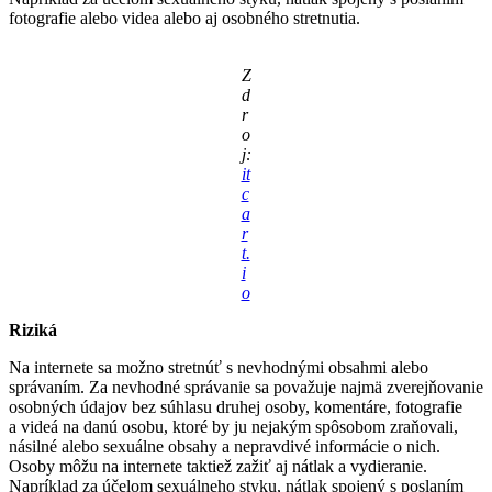
fotografie alebo videa alebo aj osobného stretnutia.
Z
d
r
o
j:
it
c
a
r
t.
i
o
Riziká
Na internete sa možno stretnúť s nevhodnými obsahmi alebo
správaním. Za nevhodné správanie sa považuje najmä zverejňovanie
osobných údajov bez súhlasu druhej osoby, komentáre, fotografie
a videá na danú osobu, ktoré by ju nejakým spôsobom zraňovali,
násilné alebo sexuálne obsahy a nepravdivé informácie o nich.
Osoby môžu na internete taktiež zažiť aj nátlak a vydieranie.
Napríklad za účelom sexuálneho styku, nátlak spojený s poslaním