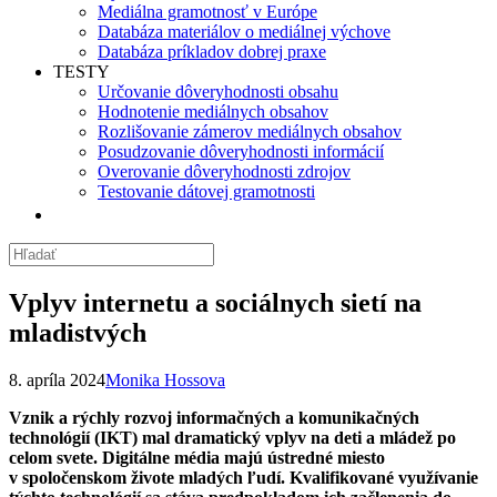
Mediálna gramotnosť v Európe
Databáza materiálov o mediálnej výchove
Databáza príkladov dobrej praxe
TESTY
Určovanie dôveryhodnosti obsahu
Hodnotenie mediálnych obsahov
Rozlišovanie zámerov mediálnych obsahov
Posudzovanie dôveryhodnosti informácií
Overovanie dôveryhodnosti zdrojov
Testovanie dátovej gramotnosti
Vplyv internetu a sociálnych sietí na
mladistvých
8. apríla 2024
Monika Hossova
Vznik a rýchly rozvoj informačných a komunikačných
technológií (IKT) mal dramatický vplyv na deti a mládež po
celom svete. Digitálne média majú ústredné miesto
v spoločenskom živote mladých ľudí. Kvalifikované využívanie