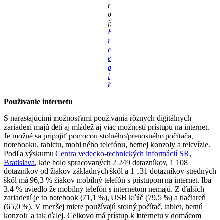
r
o
j:
F
r
e
e
p
i
k
Používanie internetu
S narastajúcimi možnosťami používania rôznych digitálnych
zariadení majú deti aj mládež aj viac možností prístupu na internet.
Je možné sa pripojiť pomocou stolného/prenosného počítača,
notebooku, tabletu, mobilného telefónu, hernej konzoly a televízie.
Podľa výskumu
Centra vedecko-technických informácií SR,
Bratislava
, kde bolo spracovaných 2 249 dotazníkov, 1 108
dotazníkov od žiakov základných škôl a 1 131 dotazníkov stredných
škôl má 96,3 % žiakov mobilný telefón s prístupom na internet. Iba
3,4 % uviedlo že mobilný telefón s internetom nemajú. Z ďalších
zariadení je to notebook (71,1 %), USB kľúč (79,5 %) a tlačiareň
(65,0 %). V menšej miere používajú stolný počítač, tablet, hernú
konzolu a tak ďalej. Celkovo má prístup k internetu v domácom